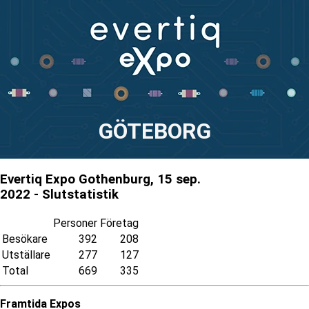
GÖTEBORG
Evertiq Expo Gothenburg, 15 sep.
2022 - Slutstatistik
Personer
Företag
Besökare
392
208
Utställare
277
127
Total
669
335
Framtida Expos