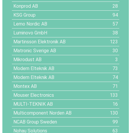
Konprod AB
28
KSG Group
94
Lemo Nordic AB
57
Luminovo GmbH
38
Martinsson Elektronik AB
123
Matronic Sverige AB
30
Mikrodust AB
3
Modern Elteknik AB
73
Modern Elteknik AB
74
Montex AB
71
Mouser Electronics
133
MULTI-TEKNIK AB
16
Multicomponent Norden AB
130
NCAB Group Sweden
99
Nohau Solutions
63