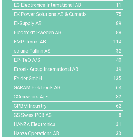
EG Electronics International AB
11
EK Power Solutions AB & Cumatix
75
El-Supply AB
89
Electrokit Sweden AB
88
EMP-tronic AB
114
eolane Tallinn AS
32
EP-TeQ A/S
40
Etronix Group International AB
39
Felder GmbH
135
GARAM Elektronik AB
64
GOmeasure ApS
82
GPBM Industry
62
GS Swiss PCB AG
8
HANZA Electronics
31
Hanza Operations AB
33