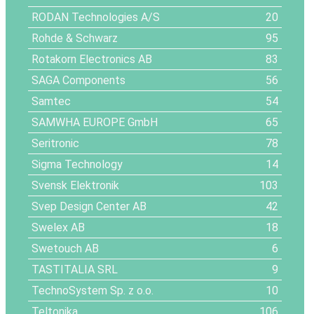
RODAN Technologies A/S
20
Rohde & Schwarz
95
Rotakorn Electronics AB
83
SAGA Components
56
Samtec
54
SAMWHA EUROPE GmbH
65
Seritronic
78
Sigma Technology
14
Svensk Elektronik
103
Svep Design Center AB
42
Swelex AB
18
Swetouch AB
6
TASTITALIA SRL
9
TechnoSystem Sp. z o.o.
10
Teltonika
106