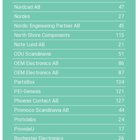
Nordcad AB
47
Nordes
27
Nordic Engineering Partner AB
45
North Shore Components
115
Note Lund AB
21
ODU Scandinavia
51
OEM Electronics AB
86
OEM Electronics AB
87
PartsBox
134
PEI-Genesis
121
Phoenix Contact AB
127
Promoco Scandinavia AB
44
Protolabs
24
ProvideU
17
Rochester Electronics
26