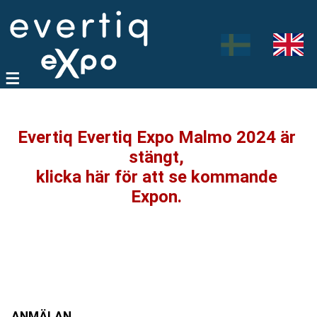
Evertiq Evertiq Expo Malmo 2024 är
stängt,
klicka här för att se kommande
Expon.