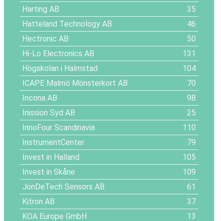
Harting AB
35
Hatteland Technology AB
46
Hectronic AB
50
Hi-Lo Electronics AB
131
Högskolan i Halmstad
104
ICAPE Malmö Mönsterkort AB
70
Incona AB
98
Inission Syd AB
25
InnoFour Scandinavia
110
InstrumentCenter
79
Invest in Halland
105
Invest in Skåne
109
JonDeTech Sensors AB
61
Kitron AB
37
KOA Europe GmbH
13