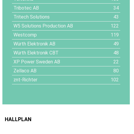
Tribotec AB
34
Tritech Solutions
43
W5 Solutions Production AB
122
Westcomp
119
Würth Elektronik AB
49
Würth Elektronik CBT
48
XP Power Sweden AB
22
Zellaco AB
80
znt-Richter
102
HALLPLAN