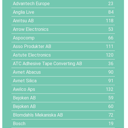
Advantech Europe
23
Anglia Live
84
Anritsu AB
118
Arrow Electronics
53
Aspocomp
66
Asso Produkter AB
111
Astute Electronics
120
ATC Adhesive Tape Converting AB
36
Avnet Abacus
90
Avnet Silica
91
Awilco Aps
132
Bejoken AB
59
Bejoken AB
60
Blomdahls Mekaniska AB
72
Bosch
19