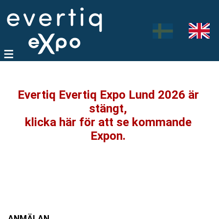
Evertiq Evertiq Expo Lund 2026 är
stängt,
klicka här för att se kommande
Expon.