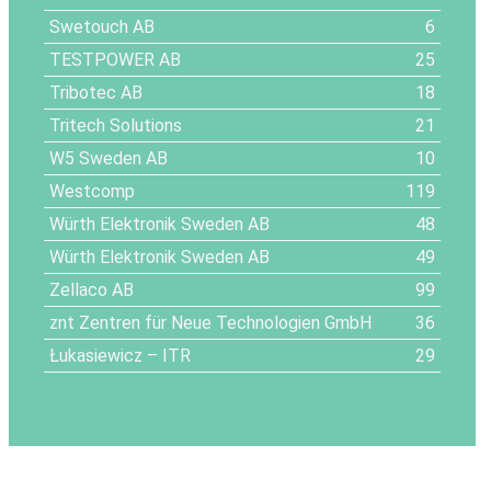
Swetouch AB
6
TESTPOWER AB
25
Tribotec AB
18
Tritech Solutions
21
W5 Sweden AB
10
Westcomp
119
Würth Elektronik Sweden AB
48
Würth Elektronik Sweden AB
49
Zellaco AB
99
znt Zentren für Neue Technologien GmbH
36
Łukasiewicz – ITR
29