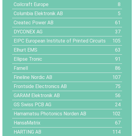
Coilcraft Europe
8
Columbia Elektronik AB
5
Createc Power AB
61
DYCONEX AG
37
EIPC European Institute of Printed Circuits
105
Elhurt EMS
63
Ellipse Tronic
91
Farnell
86
Fineline Nordic AB
107
Frontside Electronics AB
75
GARAM Elektronik AB
56
GS Swiss PCB AG
24
Hamamatsu Photonics Norden AB
102
HansaMatrix
67
HARTING AB
114