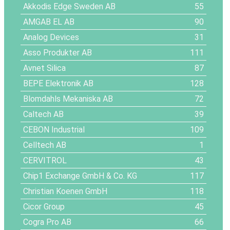
Akkodis Edge Sweden AB
55
AMGAB EL AB
90
Analog Devices
31
Asso Produkter AB
111
Avnet Silica
87
BEPE Elektronik AB
128
Blomdahls Mekaniska AB
72
Caltech AB
39
CEBON Industrial
109
Celltech AB
1
CERVITROL
43
Chip1 Exchange GmbH & Co. KG
117
Christian Koenen GmbH
118
Cicor Group
45
Cogra Pro AB
66