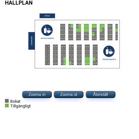
HALLPLAN
Zooma in
Zooma ut
Återställ
Bokat
Tillgängligt