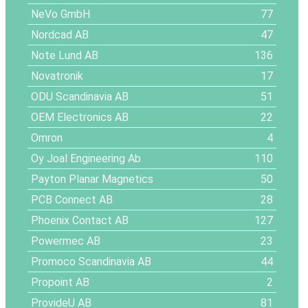
NeVo GmbH
77
Nordcad AB
47
Note Lund AB
136
Novatronik
17
ODU Scandinavia AB
51
OEM Electronics AB
22
Omron
4
Oy Joal Engineering Ab
110
Payton Planar Magnetics
50
PCB Connect AB
28
Phoenix Contact AB
127
Powermec AB
23
Promoco Scandinavia AB
44
Propoint AB
2
ProvideU AB
81