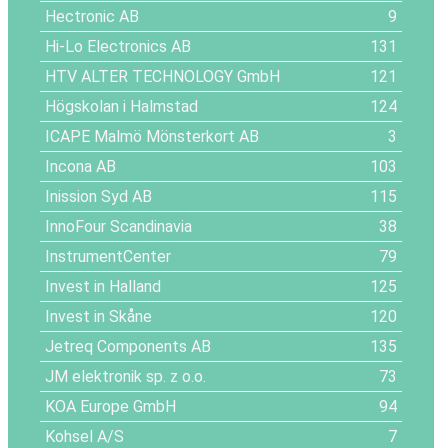
Hectronic AB
9
Hi-Lo Electronics AB
131
HTV ALTER TECHNOLOGY GmbH
121
Högskolan i Halmstad
124
ICAPE Malmö Mönsterkort AB
3
Incona AB
103
Inission Syd AB
115
InnoFour Scandinavia
38
InstrumentCenter
79
Invest in Halland
125
Invest in Skåne
120
Jetreq Components AB
135
JM elektronik sp. z o.o.
73
KOA Europe GmbH
94
Kohsel A/S
7