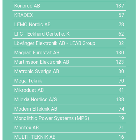
Konprod AB
137
KRADEX
57
LEMO Nordic AB
78
LFG - Eckhard Oertel e. K.
62
Lövånger Elektronik AB - LEAB Group
32
Magnab Eurostat AB
130
Martinsson Elektronik AB
123
Matronic Sverige AB
30
Mega Teknik
70
Mikrodust AB
41
Milexia Nordics A/S
138
Modern Elteknik AB
74
Monolithic Power Systems (MPS)
19
Montex AB
71
MULTI-TEKNIK AB
16