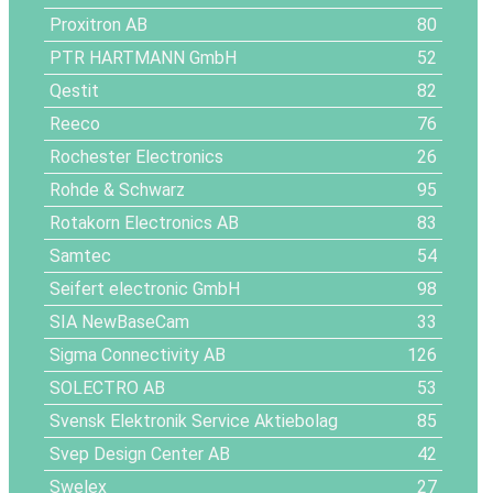
Proxitron AB
80
PTR HARTMANN GmbH
52
Qestit
82
Reeco
76
Rochester Electronics
26
Rohde & Schwarz
95
Rotakorn Electronics AB
83
Samtec
54
Seifert electronic GmbH
98
SIA NewBaseCam
33
Sigma Connectivity AB
126
SOLECTRO AB
53
Svensk Elektronik Service Aktiebolag
85
Svep Design Center AB
42
Swelex
27