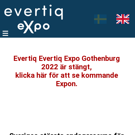
Evertiq Evertiq Expo Gothenburg
2022 är stängt,
klicka här för att se kommande
Expon.