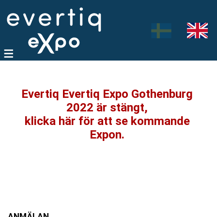
Evertiq Evertiq Expo Gothenburg
2022 är stängt,
klicka här för att se kommande
Expon.