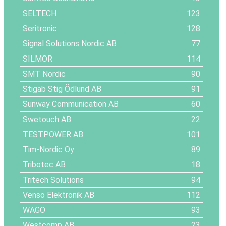
SELTECH
123
Seritronic
128
Signal Solutions Nordic AB
77
SILMOR
114
SMT Nordic
90
Stigab Stig Ödlund AB
91
Sunway Communication AB
60
Swetouch AB
22
TESTPOWER AB
101
Tim-Nordic Oy
89
Tribotec AB
18
Tritech Solutions
94
Venso Elektronik AB
112
WAGO
93
Westcomp AB
23