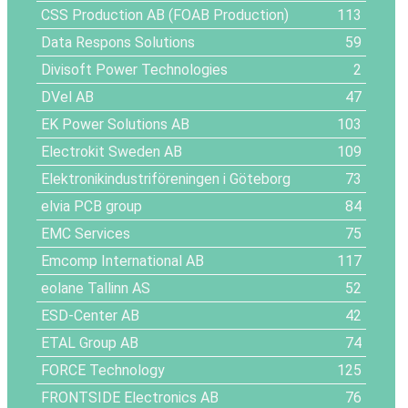
CSS Production AB (FOAB Production)
113
Data Respons Solutions
59
Divisoft Power Technologies
2
DVel AB
47
EK Power Solutions AB
103
Electrokit Sweden AB
109
Elektronikindustriföreningen i Göteborg
73
elvia PCB group
84
EMC Services
75
Emcomp International AB
117
eolane Tallinn AS
52
ESD-Center AB
42
ETAL Group AB
74
FORCE Technology
125
FRONTSIDE Electronics AB
76