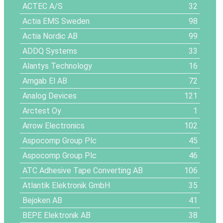
ACTEC A/S
32
Actia EMS Sweden
98
Actia Nordic AB
99
ADDQ Systems
33
Alantys Technology
16
Amgab El AB
72
Analog Devices
121
Arctest Oy
1
Arrow Electronics
102
Aspocomp Group Plc
45
Aspocomp Group Plc
46
ATC Adhesive Tape Converting AB
106
Atlantik Elektronik GmbH
35
Bejoken AB
41
BEPE Elektronik AB
38