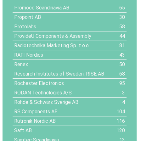
Promoco Scandinavia AB
65
Propoint AB
30
Protolabs
58
ProvideU Components & Assembly
44
Radiotechnika Marketing Sp. z o.o.
81
RAFI Nordics
43
Renex
50
Research Institutes of Sweden, RISE AB
68
Rochester Electronics
95
RODAN Technologies A/S
3
Rohde & Schwarz Sverige AB
4
RS Components AB
104
Rutronik Nordic AB
116
Saft AB
120
Samtec Scandinavia
13