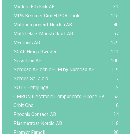
Modern Elteknik AB
31
MPK Kemmer GmbH PCB Tools
115
Multicomponent Norden AB
40
MultiTeknik Mönsterkort AB
57
Mycronic AB
129
NCAB Group Sweden
111
Norautron AB
100
Nordcad AB och eBOM by Nordcad AB
119
Nordes Sp. Z o.o.
7
NOTE Herrljunga
12
OMRON Electronic Components Europe BV.
53
Orbit One
10
Phoenix Contact AB
34
Plasmatreat Nordic AB
118
Premier Farnell
80