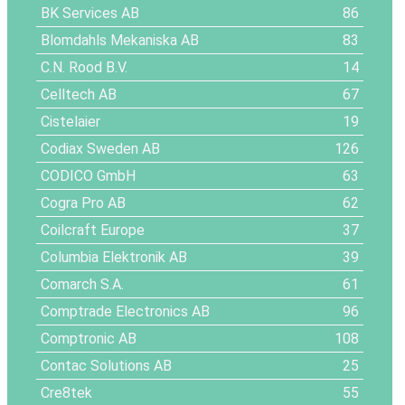
BK Services AB
86
Blomdahls Mekaniska AB
83
C.N. Rood B.V.
14
Celltech AB
67
Cistelaier
19
Codiax Sweden AB
126
CODICO GmbH
63
Cogra Pro AB
62
Coilcraft Europe
37
Columbia Elektronik AB
39
Comarch S.A.
61
Comptrade Electronics AB
96
Comptronic AB
108
Contac Solutions AB
25
Cre8tek
55