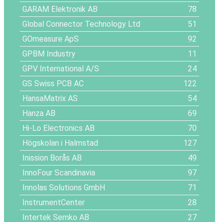
GARAM Elektronik AB
78
Global Connector Technology Ltd
51
GOmeasure ApS
92
GPBM Industry
11
GPV International A/S
24
GS Swiss PCB AC
122
HansaMatrix AS
54
Hanza AB
69
Hi-Lo Electronics AB
70
Högskolan i Halmstad
127
Inission Borås AB
49
InnoFour Scandinavia
97
Innolas Solutions GmbH
71
InstrumentCenter
28
Intertek Semko AB
27