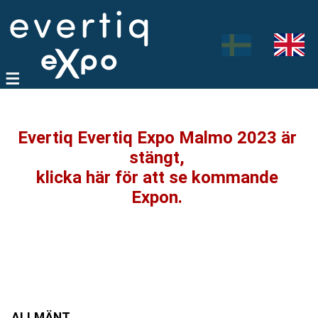
Evertiq Evertiq Expo Malmo 2023 är
stängt,
klicka här för att se kommande
Expon.