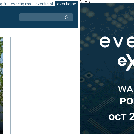
Annons
q.fr
evertiq.mx
evertiq.pl
evertiq.se