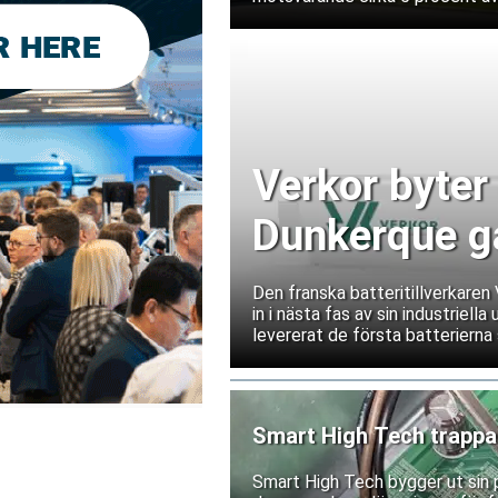
Verkor byter 
Dunkerque gå
Den franska batteritillverkare
in i nästa fas av sin industriell
levererat de första batterierna 
Smart High Tech trappar
Smart High Tech bygger ut sin 