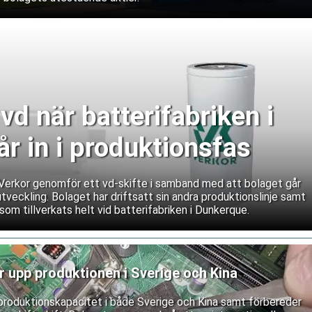
vd när batterifabriken i
r in i produktionsfas
n Verkor genomför ett vd-skifte i samband med att bolaget går
a utveckling. Bolaget har driftsatt sin andra produktionslinje samt
som tillverkats helt vid batterifabriken i Dunkerque.
 upp produktionen i Sverige och Kina
produktionskapacitet i både Sverige och Kina samt förbereder