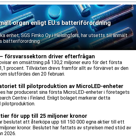
mält organ enligt EU:s batteriförordning
a enhet, SGS Fimko Oy i Helsingfors, har utsetts till anmält
s batteriförordning.
– försvarssektorn driver efterfrågan
ovisar en omsättning på 130,2 miljoner euro för det första
,1 procent. Tillväxten drevs framför allt av förvärvet av den
som slutfördes den 20 februari.
atoriet till pilotproduktion av MicroLED-enheter
es har producerat sina första MicroLED-enheter i företagets
earch Centre i Finland. Enligt bolaget markerar detta
l pilotproduktion.
er för upp till 25 miljoner kronor
 beslutat att återköpa upp till 150 000 egna aktier till ett
iljoner kronor. Beslutet har fattats av styrelsen med stöd av
n 2026.