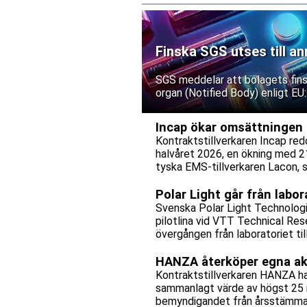
Finska SGS utses till an
SGS meddelar att bolagets finsk
organ (Notified Body) enligt EU:
Incap ökar omsättningen 
Kontraktstillverkaren Incap red
halvåret 2026, en ökning med 21
tyska EMS-tillverkaren Lacon, 
Polar Light går från labor
Svenska Polar Light Technologi
pilotlina vid VTT Technical Res
övergången från laboratoriet til
HANZA återköper egna akti
Kontraktstillverkaren HANZA har
sammanlagt värde av högst 25 m
bemyndigandet från årsstämma