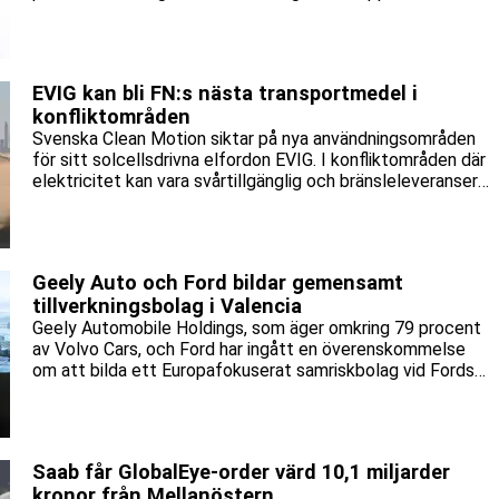
nyckelkund samtidigt som huvudägarna Porsche och
investeraren Michael Tojner avböjde att skjuta till
ytterligare kapital.
EVIG kan bli FN:s nästa transportmedel i
konfliktområden
Svenska Clean Motion siktar på nya användningsområden
för sitt solcellsdrivna elfordon EVIG. I konfliktområden där
elektricitet kan vara svårtillgänglig och bränsleleveranser
störas kan ett mindre elfordon – som i stort sett laddar
sig självt – få ett nytt syfte. EVIG ska därför få fyra hjul i
stället för tre, och projektet har nu gått vidare till nästa
steg i EU:s finansieringsprogram EIC Accelerator.
Geely Auto och Ford bildar gemensamt
tillverkningsbolag i Valencia
Geely Automobile Holdings, som äger omkring 79 procent
av Volvo Cars, och Ford har ingått en överenskommelse
om att bilda ett Europafokuserat samriskbolag vid Fords
tillverkningsanläggning i Valencia, Spanien.
Saab får GlobalEye-order värd 10,1 miljarder
kronor från Mellanöstern