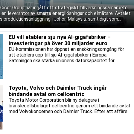
icor Group har ingått ett strategiskt tillverkningssamarbete
n leverantör av smarta energilösningar och elmätare. Avtalet
:s produktionsanläggning i Johor, Malaysia, samtidigt som
tillverkningsavtal.
EU vill etablera sju nya AI-gigafabriker –
investeringar på över 30 miljarder euro
EU-kommissionen har öppnat en ansökningsomgång för
att etablera upp till sju AI-gigafabriker i Europa.
Satsningen ska stärka unionens datorkapacitet för
artificiell intelligens, påskynda utvecklingen av avancerade
AI-modeller och är en del av EU:s ambition att göra Europa
till en "AI-kontinent".
Toyota, Volvo och Daimler Truck ingår
bindande avtal om cellcentric
Toyota Motor Corporation blir ny delägare i
bränslecellsbolaget cellcentric genom ett bindande avtal
med Volvokoncernen och Daimler Truck. Efter att affären
slutförts kommer de tre bolagen att äga en tredjedel
vardera av samriskbolaget.