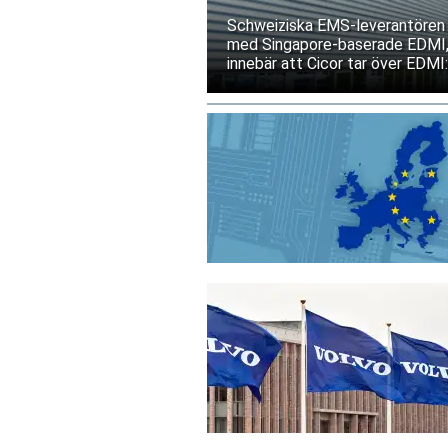
kapaciteten i Asien
Schweiziska EMS-leverantören C
med Singapore-baserade EDMI, e
innebär att Cicor tar över EDMI
bolagen tecknar ett långsiktigt 