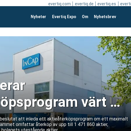
evertiq.com
evertiq.de
evertiq.es
everti
Nyheter
Evertiq Expo
Om
Nyhetsbrev
erar
köpsprogram värt 15
euro
r beslutat att inleda ett aktieåterköpsprogram om ett maximalt
rammet omfattar återköp av upp till 1 471 860 aktier,
 bolagets utestående aktier.