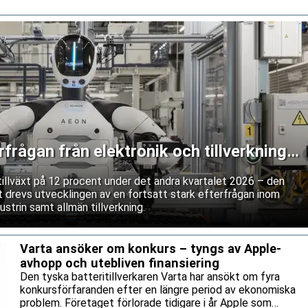
frågan från elektronik och tillverkning
tillväxt på 12 procent under det andra kvartalet 2026 – den
t drevs utvecklingen av en fortsatt stark efterfrågan inom
ustrin samt allmän tillverkning.
Varta ansöker om konkurs – tyngs av Apple-
avhopp och utebliven finansiering
Den tyska batteritillverkaren Varta har ansökt om fyra
konkursförfaranden efter en längre period av ekonomiska
problem. Företaget förlorade tidigare i år Apple som