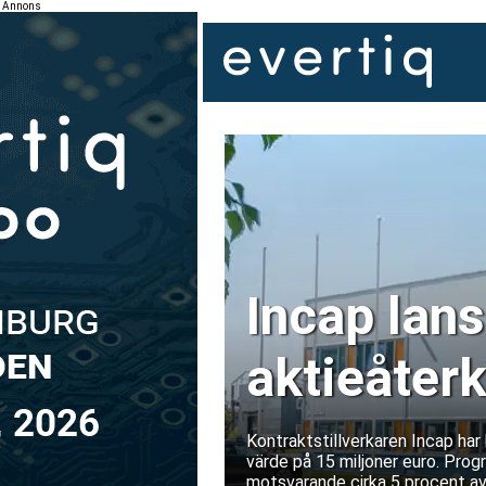
Annons
Incap lans
aktieåter
miljoner 
Kontraktstillverkaren Incap ha
värde på 15 miljoner euro. Prog
motsvarande cirka 5 procent av