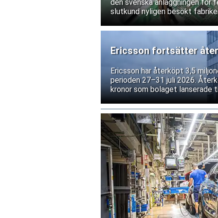
den svenska anläggningen för fe
slutkund nyligen besökt fabriken
leverantörsgodkännande invänt
Ericsson fortsätter åte
Ericsson har återköpt 3,5 miljo
perioden 27–31 juli 2026. Återk
kronor som bolaget lanserade tid