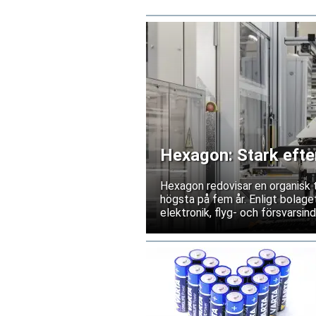
Hexagon: Stark efter
lyfter kvartalet
Hexagon redovisar en organisk 
högsta på fem år. Enligt bolage
elektronik, flyg- och försvarsind