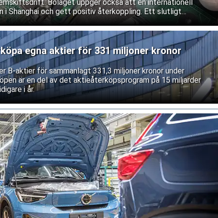
mskiftsdrift. Bolaget uppger också att en internationell
 i Shanghai och gett positiv återkoppling. Ett slutligt
as dock fortfarande.
rköpa egna aktier för 331 miljoner kronor
ner B-aktier för sammanlagt 331,3 miljoner kronor under
öpen är en del av det aktieåterköpsprogram på 15 miljarder
igare i år.