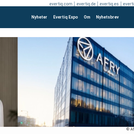
evertiq.com
evertiq.de
evertiq.es
everti
Nyheter
Evertiq Expo
Om
Nyhetsbrev
© Af