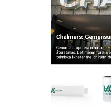
Chalmers: Gemensam 
känsel
Genom att operera in mikroelekt
återställas. Det menar forskare
tekniska likheter mellan hjärn-da