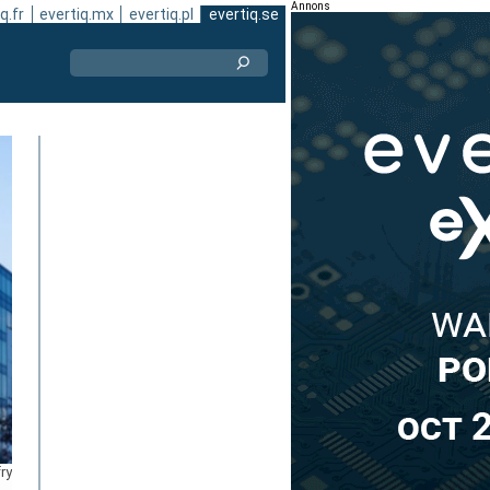
Annons
q.fr
evertiq.mx
evertiq.pl
evertiq.se
ry