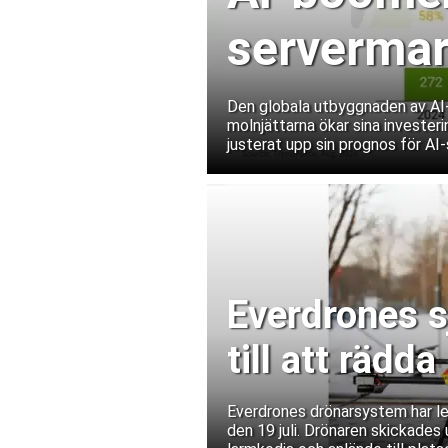
serverma
leveranse
Den globala utbyggnaden av AI-i
molnjättarna ökar sina invester
procent
justerat upp sin prognos för AI-
Everdrones s
till att rädda
Everdrones drönarsystem har lev
den 19 juli. Drönaren skickades