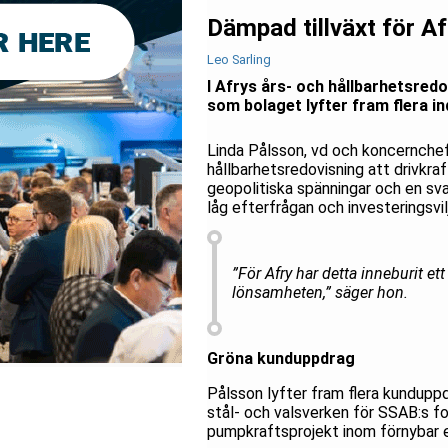
Dämpad tillväxt för A
Leo Sarling
I Afrys års- och hållbarhetsred
som bolaget lyfter fram flera ind
Linda Pålsson, vd och koncernchef
hållbarhetsredovisning att drivkraf
geopolitiska spänningar och en svag
låg efterfrågan och investeringsvil
”För Afry har detta inneburit et
lönsamheten,” säger hon.
Gröna kunduppdrag
Pålsson lyfter fram flera kundupp
stål- och valsverken för SSAB:s fos
pumpkraftsprojekt inom förnybar en