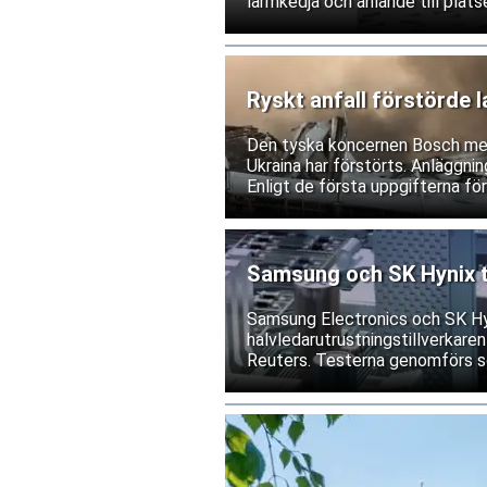
larmkedja och anlände till plat
Ryskt anfall förstörde 
Den tyska koncernen Bosch medde
Ukraina har förstörts. Anläggnin
Enligt de första uppgifterna fö
Samsung och SK Hynix te
Samsung Electronics och SK Hyn
halvledarutrustningstillverkaren
Reuters. Testerna genomförs s
exportrestriktioner skulle förs
bolagen tillbakavisar dock uppg