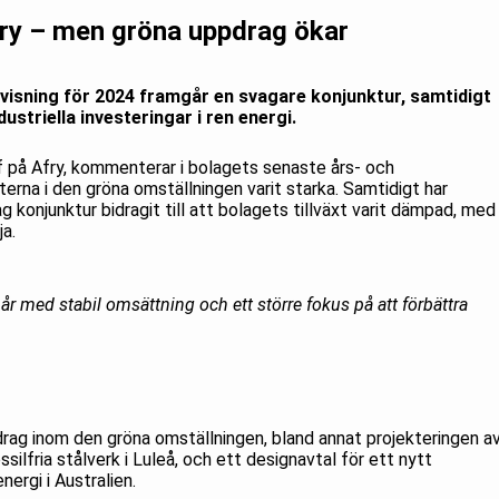
fry – men gröna uppdrag ökar
ovisning för 2024 framgår en svagare konjunktur, samtidigt
ustriella investeringar i ren energi.
 på Afry, kommenterar i bolagets senaste års- och
terna i den gröna omställningen varit starka. Samtidigt har
 konjunktur bidragit till att bolagets tillväxt varit dämpad, med
ja.
t år med stabil omsättning och ett större fokus på att förbättra
drag inom den gröna omställningen, bland annat projekteringen a
silfria stålverk i Luleå, och ett designavtal för ett nytt
ergi i Australien.