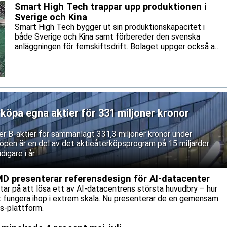
Smart High Tech trappar upp produktionen i
Sverige och Kina
Smart High Tech bygger ut sin produktionskapacitet i
både Sverige och Kina samt förbereder den svenska
anläggningen för femskiftsdrift. Bolaget uppger också att
en internationell slutkund nyligen besökt fabriken i
Shanghai och gett positiv återkoppling. Ett slutligt
leverantörsgodkännande inväntas dock fortfarande.
rköpa egna aktier för 331 miljoner kronor
ner B-aktier för sammanlagt 331,3 miljoner kronor under
öpen är en del av det aktieåterköpsprogram på 15 miljarder
igare i år.
MD presenterar referensdesign för AI-datacenter
tar på att lösa ett av AI-datacentrens största huvudbry – hur
tt fungera ihop i extrem skala. Nu presenterar de en gemensam
s-plattform.