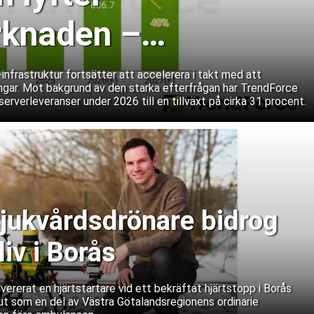
rknaden –
r väntas öka 31
nfrastruktur fortsätter att accelerera i takt med att
ingar. Mot bakgrund av den starka efterfrågan har TrendForce
serverleveranser under 2026 till en tillväxt på cirka 31 procent.
jukvårdsdrönare bidrog
 liv i Borås
ererat en hjärtstartare vid ett bekräftat hjärtstopp i Borås
 ut som en del av Västra Götalandsregionens ordinarie