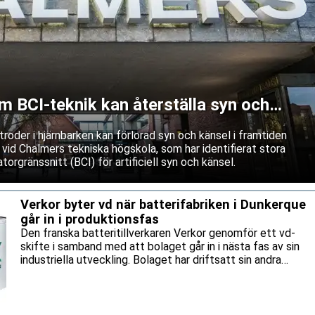
BCI-teknik kan återställa syn och
roder i hjärnbarken kan förlorad syn och känsel i framtiden
 vid Chalmers tekniska högskola, som har identifierat stora
torgränssnitt (BCI) för artificiell syn och känsel.
Verkor byter vd när batterifabriken i Dunkerque
går in i produktionsfas
Den franska batteritillverkaren Verkor genomför ett vd-
skifte i samband med att bolaget går in i nästa fas av sin
industriella utveckling. Bolaget har driftsatt sin andra
produktionslinje samt levererat de första batterierna som
tillverkats helt vid batterifabriken i Dunkerque.