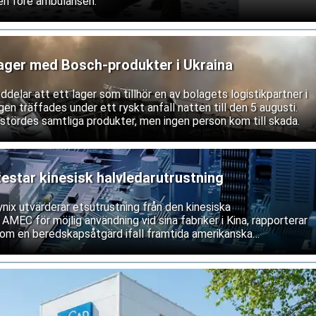
sen före ambulansen.
lager med Bosch-produkter i Ukraina
lar att ett lager som tillhör en av bolagets logistikpartner i
gen träffades under ett ryskt anfall natten till den 5 augusti.
rstördes samtliga produkter, men ingen person kom till skada.
star kinesisk halvledarutrustning
ix utvärderar etsutrustning från den kinesiska
 AMEC för möjlig användning vid sina fabriker i Kina, rapporterar
om en beredskapsåtgärd ifall framtida amerikanska
våra service och underhåll av västerländsk utrustning. Båda
ifterna.