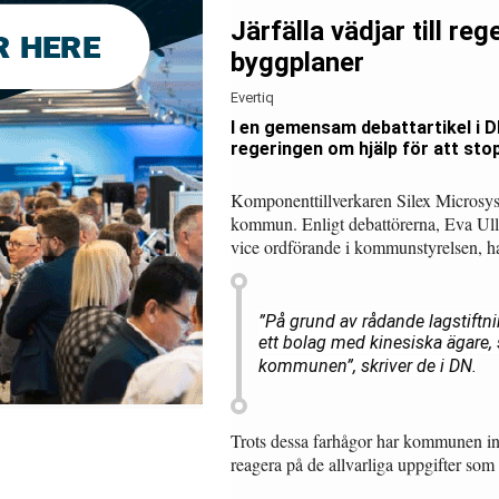
Järfälla vädjar till re
byggplaner
Evertiq
I en gemensam debattartikel i DN
regeringen om hjälp för att st
Komponenttillverkaren Silex Microsyst
kommun. Enligt debattörerna, Eva Ull
vice ordförande i kommunstyrelsen, har
”På grund av rådande lagstiftni
ett bolag med kinesiska ägare, s
kommunen”, skriver de i DN.
Trots dessa farhågor har kommunen inge
reagera på de allvarliga uppgifter som