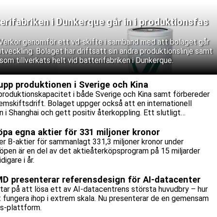
erifabriken i Dunkerque går in i produktionsfas
n Verkor genomför ett vd-skifte i samband med att bolaget går
a utveckling. Bolaget har driftsatt sin andra produktionslinje samt
som tillverkats helt vid batterifabriken i Dunkerque.
upp produktionen i Sverige och Kina
produktionskapacitet i både Sverige och Kina samt förbereder
mskiftsdrift. Bolaget uppger också att en internationell
 i Shanghai och gett positiv återkoppling. Ett slutligt
as dock fortfarande.
öpa egna aktier för 331 miljoner kronor
ner B-aktier för sammanlagt 331,3 miljoner kronor under
öpen är en del av det aktieåterköpsprogram på 15 miljarder
igare i år.
MD presenterar referensdesign för AI-datacenter
tar på att lösa ett av AI-datacentrens största huvudbry – hur
tt fungera ihop i extrem skala. Nu presenterar de en gemensam
s-plattform.