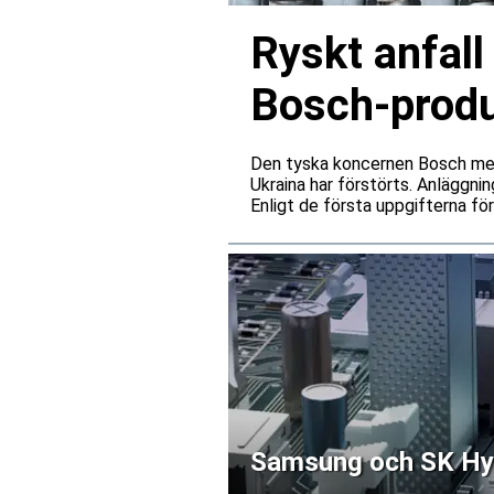
Ryskt anfall
Bosch-produ
Den tyska koncernen Bosch medde
Ukraina har förstörts. Anläggnin
Enligt de första uppgifterna fö
Samsung och SK Hyni