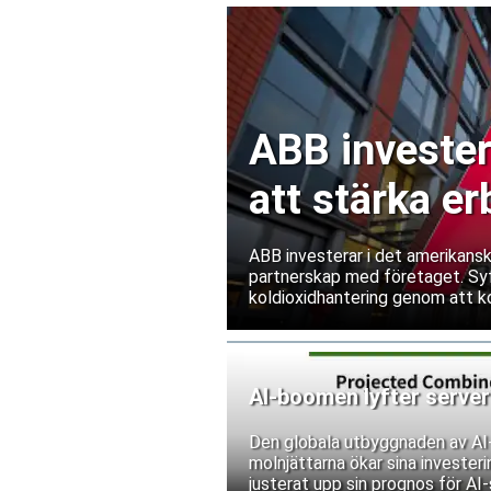
ABB invester
att stärka e
ABB investerar i det amerikans
partnerskap med företaget. Syf
koldioxidhantering genom att ko
energihantering och digitaliser
AI-boomen lyfter serve
Den globala utbyggnaden av AI-i
molnjättarna ökar sina invester
justerat upp sin prognos för AI-