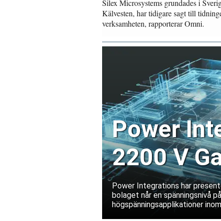
Silex Microsystems grundades i Sverige 
Kälvesten, har tidigare sagt till tidnin
verksamheten, rapporterar Omni.
Power Int
2200 V Ga
datacente
Power Integrations har presente
bolaget når en spänningsnivå på
högspänningsapplikationer inom
infrastruktur.