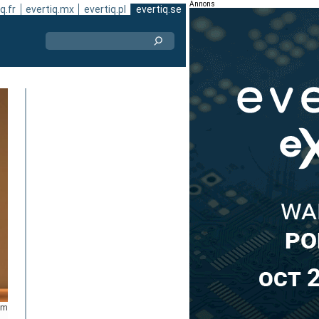
Annons
q.fr
evertiq.mx
evertiq.pl
evertiq.se
om