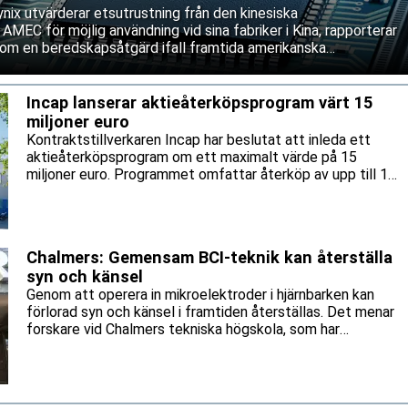
ix utvärderar etsutrustning från den kinesiska
 AMEC för möjlig användning vid sina fabriker i Kina, rapporterar
om en beredskapsåtgärd ifall framtida amerikanska
våra service och underhåll av västerländsk utrustning. Båda
ifterna.
Incap lanserar aktieåterköpsprogram värt 15
miljoner euro
Kontraktstillverkaren Incap har beslutat att inleda ett
aktieåterköpsprogram om ett maximalt värde på 15
miljoner euro. Programmet omfattar återköp av upp till 1
471 860 aktier, motsvarande cirka 5 procent av bolagets
utestående aktier.
Chalmers: Gemensam BCI-teknik kan återställa
syn och känsel
Genom att operera in mikroelektroder i hjärnbarken kan
förlorad syn och känsel i framtiden återställas. Det menar
forskare vid Chalmers tekniska högskola, som har
identifierat stora tekniska likheter mellan hjärn-
datorgränssnitt (BCI) för artificiell syn och känsel.