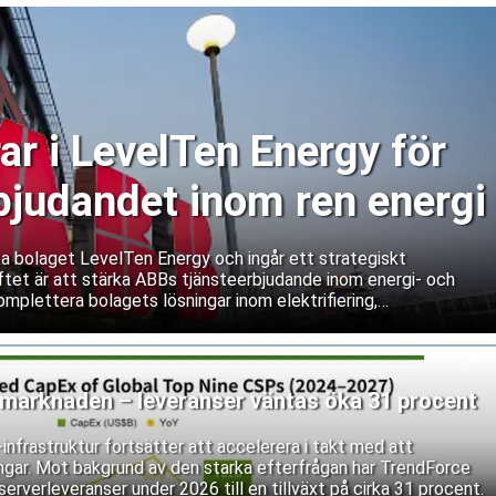
ar i LevelTen Energy för
rbjudandet inom ren energi
ka bolaget LevelTen Energy och ingår ett strategiskt
tet är att stärka ABBs tjänsteerbjudande inom energi- och
mplettera bolagets lösningar inom elektrifiering,
ing med LevelTens plattform för upphandling av ren energi.
rmarknaden – leveranser väntas öka 31 procent
nfrastruktur fortsätter att accelerera i takt med att
ingar. Mot bakgrund av den starka efterfrågan har TrendForce
serverleveranser under 2026 till en tillväxt på cirka 31 procent.