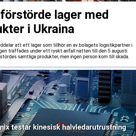
 förstörde lager med
kter i Ukraina
lar att ett lager som tillhör en av bolagets logistikpartner i
gen träffades under ett ryskt anfall natten till den 5 augusti.
rstördes samtliga produkter, men ingen person kom till skada.
x testar kinesisk halvledarutrustning