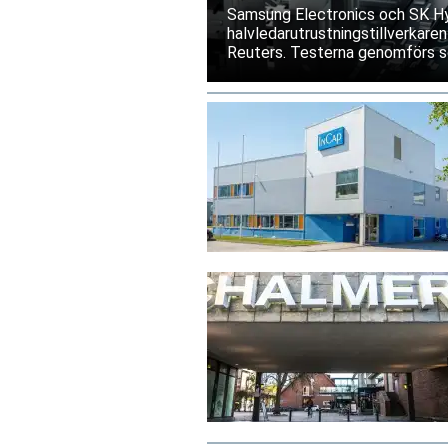
Samsung Electronics och SK Hyn
halvledarutrustningstillverkaren
Reuters. Testerna genomförs s
exportrestriktioner skulle förs
bolagen tillbakavisar dock uppg