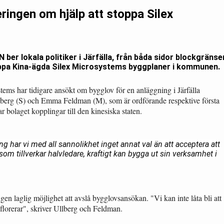
geringen om hjälp att stoppa Silex
 ber lokala politiker i Järfälla, från båda sidor blockgränse
oppa Kina-ägda Silex Microsystems byggplaner i kommunen.
ems har tidigare ansökt om bygglov för en anläggning i Järfälla
berg (S) och Emma Feldman (M), som är ordförande respektive första
 bolaget kopplingar till den kinesiska staten.
ng har vi med all sannolikhet inget annat val än att acceptera att
om tillverkar halv­ledare, kraftigt kan bygga ut sin verksamhet i
n laglig möjlighet att avslå bygglovsansökan. "Vi kan inte låta bli att
 florerar", skriver Ullberg och Feldman.