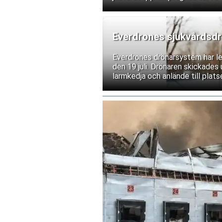
Everdrones sjukvårdsdrön
Everdrones drönarsystem har lev
den 19 juli. Drönaren skickades
larmkedja och anlände till plat