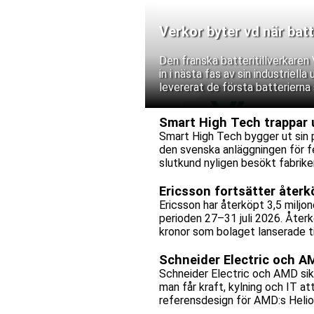
Verkor byter vd när batt
Den franska batteritillverkare
in i nästa fas av sin industriell
levererat de första batterierna 
Smart High Tech trappar 
Smart High Tech bygger ut sin 
den svenska anläggningen för fe
slutkund nyligen besökt fabriken
leverantörsgodkännande invänt
Ericsson fortsätter återk
Ericsson har återköpt 3,5 miljo
perioden 27–31 juli 2026. Återk
kronor som bolaget lanserade tid
Schneider Electric och A
Schneider Electric och AMD sik
man får kraft, kylning och IT a
referensdesign för AMD:s Helio