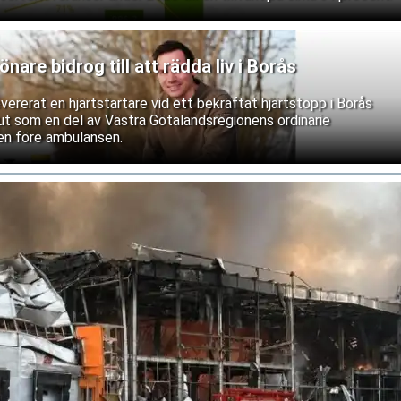
are bidrog till att rädda liv i Borås
ererat en hjärtstartare vid ett bekräftat hjärtstopp i Borås
 ut som en del av Västra Götalandsregionens ordinarie
sen före ambulansen.