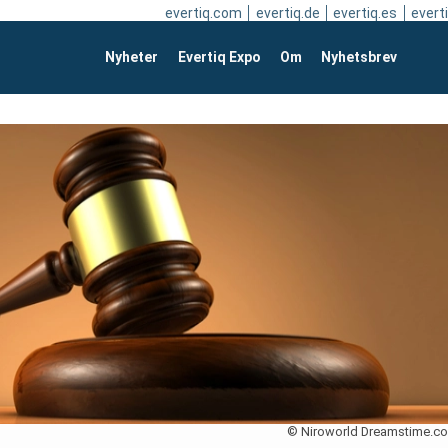
evertiq.com
evertiq.de
evertiq.es
everti
Nyheter
Evertiq Expo
Om
Nyhetsbrev
© Niroworld Dreamstime.c