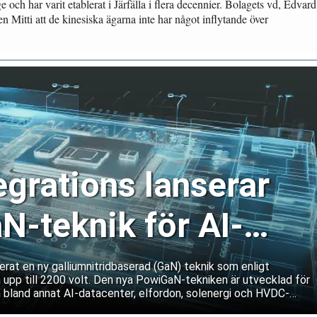
och har varit etablerat i Järfälla i flera decennier. Bolagets vd, Edvard
gen Mitti att de kinesiska ägarna inte har något inflytande över
egrations lanserar
N-teknik för AI-
r och kraftsystem
rat en ny galliumnitridbaserad (GaN) teknik som enligt
 upp till 2200 volt. Den nya PowiGaN-tekniken är utvecklad för
 bland annat AI-datacenter, elfordon, solenergi och HVDC-