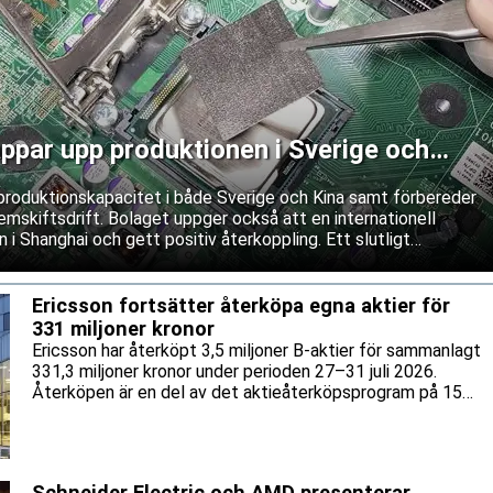
ppar upp produktionen i Sverige och
produktionskapacitet i både Sverige och Kina samt förbereder
mskiftsdrift. Bolaget uppger också att en internationell
 i Shanghai och gett positiv återkoppling. Ett slutligt
as dock fortfarande.
Ericsson fortsätter återköpa egna aktier för
331 miljoner kronor
Ericsson har återköpt 3,5 miljoner B-aktier för sammanlagt
331,3 miljoner kronor under perioden 27–31 juli 2026.
Återköpen är en del av det aktieåterköpsprogram på 15
miljarder kronor som bolaget lanserade tidigare i år.
Schneider Electric och AMD presenterar