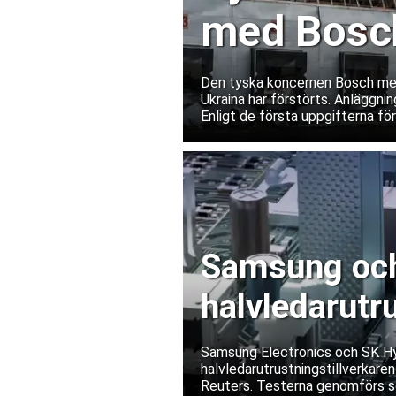
med Bosch
Ukraina
Den tyska koncernen Bosch medde
Ukraina har förstörts. Anläggnin
Enligt de första uppgifterna fö
Samsung och 
halvledarutr
Samsung Electronics och SK Hyn
halvledarutrustningstillverkaren
Reuters. Testerna genomförs s