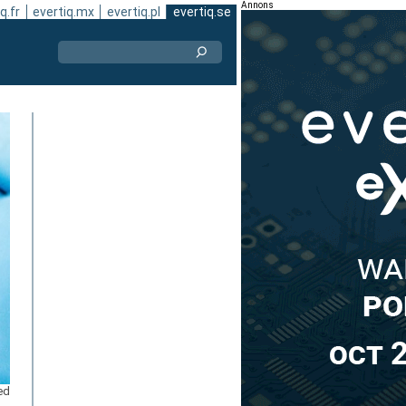
Annons
q.fr
evertiq.mx
evertiq.pl
evertiq.se
ed