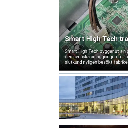
Smart High Tech tra
Kina
Smart High Tech bygger ut sin 
den svenska anläggningen för fe
slutkund nyligen besökt fabriken
leverantörsgodkännande invänt