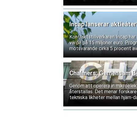
exportrestriktioner skulle förs
bolagen tillbakavisar dock uppg
Incap lanserar aktieåte
Kontraktstillverkaren Incap ha
värde på 15 miljoner euro. Prog
motsvarande cirka 5 procent av
Chalmers: Gemensam BCI
Genom att operera in mikroelekt
återställas. Det menar forskare
tekniska likheter mellan hjärn-da