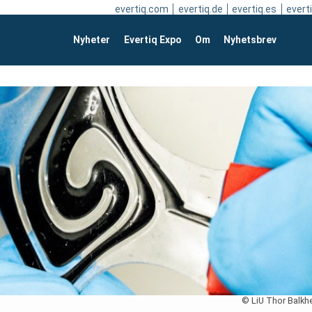
evertiq.com
evertiq.de
evertiq.es
everti
Nyheter
Evertiq Expo
Om
Nyhetsbrev
© LiU Thor Balkh