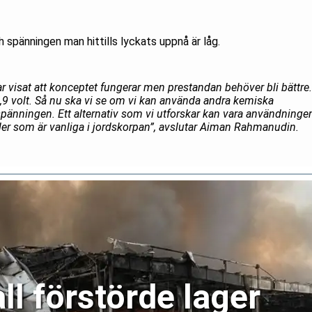
ch spänningen man hittills lyckats uppnå är låg.
 har visat att konceptet fungerar men prestandan behöver bli bättre.
,9 volt. Så nu ska vi se om vi kan använda andra kemiska
pänningen. Ett alternativ som vi utforskar kan vara användninge
ller som är vanliga i jordskorpan”, avslutar Aiman Rahmanudin.
ll förstörde lager