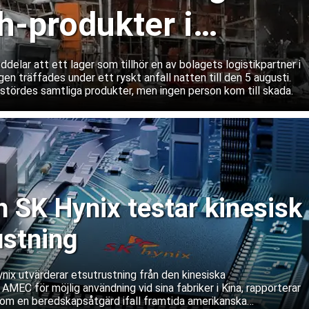
-produkter i
lar att ett lager som tillhör en av bolagets logistikpartner i
gen träffades under ett ryskt anfall natten till den 5 augusti.
rstördes samtliga produkter, men ingen person kom till skada.
SK Hynix testar kinesisk
ustning
ix utvärderar etsutrustning från den kinesiska
 AMEC för möjlig användning vid sina fabriker i Kina, rapporterar
om en beredskapsåtgärd ifall framtida amerikanska