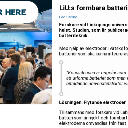
LiU:s formbara batteri
Leo Sarling
Forskare vid Linköpings univers
helst. Studien, som är publicer
batteriteknik.
Med hjälp av elektroder i vätskefo
batterier som ska kunna integreras
”Konsistensen är ungefär som t
att utforma batteriet som man v
biträdande universitetslektor v
Lösningen: Flytande elektroder
Tillsammans med forskare vid Labor
batteri som är mjukt och formbart
elektroderna omvandlas från fast t