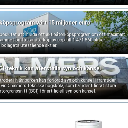
våra service och underhåll av västerländsk utrustning. Båda
ifterna.
rköpsprogram värt 15 miljoner euro
r beslutat att inleda ett aktieåterköpsprogram om ett maximalt
rammet omfattar återköp av upp till 1 471 860 aktier,
 bolagets utestående aktier.
-teknik kan återställa syn och känsel
roder i hjärnbarken kan förlorad syn och känsel i framtiden
 vid Chalmers tekniska högskola, som har identifierat stora
torgränssnitt (BCI) för artificiell syn och känsel.