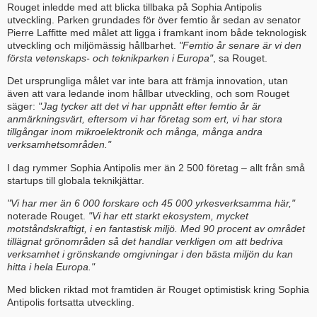
Rouget inledde med att blicka tillbaka på Sophia Antipolis
utveckling. Parken grundades för över femtio år sedan av senator
Pierre Laffitte med målet att ligga i framkant inom både teknologisk
utveckling och miljömässig hållbarhet.
"Femtio år senare är vi den
första vetenskaps- och teknikparken i Europa"
, sa Rouget.
Det ursprungliga målet var inte bara att främja innovation, utan
även att vara ledande inom hållbar utveckling, och som Rouget
säger:
"Jag tycker att det vi har uppnått efter femtio år är
anmärkningsvärt, eftersom vi har företag som ert, vi har stora
tillgångar inom mikroelektronik och många, många andra
verksamhetsområden."
I dag rymmer Sophia Antipolis mer än 2 500 företag – allt från små
startups till globala teknikjättar.
"Vi har mer än 6 000 forskare och 45 000 yrkesverksamma här,"
noterade Rouget.
"Vi har ett starkt ekosystem, mycket
motståndskraftigt, i en fantastisk miljö. Med 90 procent av området
tillägnat grönområden så det handlar verkligen om att bedriva
verksamhet i grönskande omgivningar i den bästa miljön du kan
hitta i hela Europa."
Med blicken riktad mot framtiden är Rouget optimistisk kring Sophia
Antipolis fortsatta utveckling.