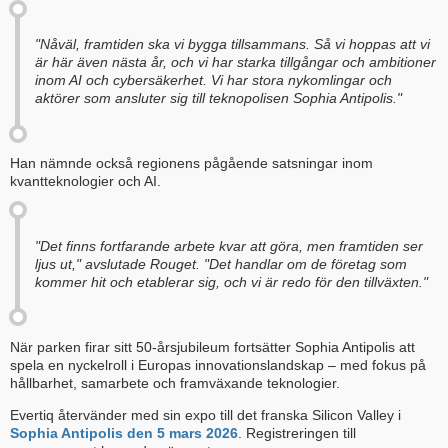
"Nåväl, framtiden ska vi bygga tillsammans. Så vi hoppas att vi
är här även nästa år, och vi har starka tillgångar och ambitioner
inom AI och cybersäkerhet. Vi har stora nykomlingar och
aktörer som ansluter sig till teknopolisen Sophia Antipolis."
Han nämnde också regionens pågående satsningar inom
kvantteknologier och AI.
"Det finns fortfarande arbete kvar att göra, men framtiden ser
ljus ut," avslutade Rouget. "Det handlar om de företag som
kommer hit och etablerar sig, och vi är redo för den tillväxten."
När parken firar sitt 50-årsjubileum fortsätter Sophia Antipolis att
spela en nyckelroll i Europas innovationslandskap – med fokus på
hållbarhet, samarbete och framväxande teknologier.
Evertiq återvänder med sin expo till det franska Silicon Valley i
Sophia Antipolis den 5 mars 2026
. Registreringen till