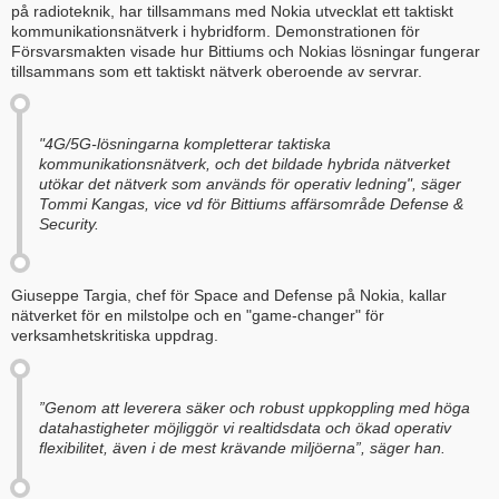
på radioteknik, har tillsammans med Nokia utvecklat ett taktiskt
kommunikationsnätverk i hybridform. Demonstrationen för
Försvarsmakten visade hur Bittiums och Nokias lösningar fungerar
tillsammans som ett taktiskt nätverk oberoende av servrar.
"4G/5G-lösningarna kompletterar taktiska
kommunikationsnätverk, och det bildade hybrida nätverket
utökar det nätverk som används för operativ ledning", säger
Tommi Kangas, vice vd för Bittiums affärsområde Defense &
Security.
Giuseppe Targia, chef för Space and Defense på Nokia, kallar
nätverket för en milstolpe och en "game-changer" för
verksamhetskritiska uppdrag.
”Genom att leverera säker och robust uppkoppling med höga
datahastigheter möjliggör vi realtidsdata och ökad operativ
flexibilitet, även i de mest krävande miljöerna”, säger han.