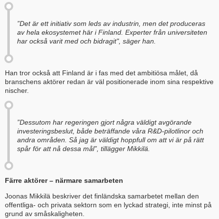
”Det är ett initiativ som leds av industrin, men det produceras
av hela ekosystemet här i Finland. Experter från universiteten
har också varit med och bidragit", säger han.
Han tror också att Finland är i fas med det ambitiösa målet, då
branschens aktörer redan är väl positionerade inom sina respektive
nischer.
”Dessutom har regeringen gjort några väldigt avgörande
investeringsbeslut, både beträffande våra R&D-pilotlinor och
andra områden. Så jag är väldigt hoppfull om att vi är på rätt
spår för att nå dessa mål”, tillägger Mikkilä.
Färre aktörer – närmare samarbeten
Joonas Mikkilä beskriver det finländska samarbetet mellan den
offentliga- och privata sektorn som en lyckad strategi, inte minst på
grund av småskaligheten.