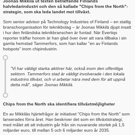
Joonas Mikkilä ut texten beträffande Finlands
halvledarindustri och den så kallade "Chips from the North"-
strategin, som ska leda landet mot tillväxt.
Som senior advisor på Technology Industries of Finland – en statlig
branschorganisation för teknikbolag – är Joonas Mikkilä djupt insatt
i hur den finländska teknikbranschen är funtad. När Evertiqs
reporter träffar honom är han glad över över att vara tillbaka i sin
gamla hemstad Tammerfors, som han kallar "en av Finlands
hotspots" inom chipindustrin.
"Vi har väldigt starka aktörer här, också inom den offentliga
sektorn. Tammerfors stad är väldigt involverade i den lokala
industrins tillväxt, och vi arbetar nära med dem för att uppnå
detta mål”, säger Joonas Mikkilä.
Chips from the North ska identifiera tillväxtmöjligheter
En av Mikkiläs hjärtefrågor är initiativet "Chips from the North" som
lanserades förra året. Han beskriver det som en tillväxtstrategi,
med målet att att industrin går från sin nuvarande storlek på 1,5
miljarder euro, till mellan 5 och 6 miljarder euro år 2035.