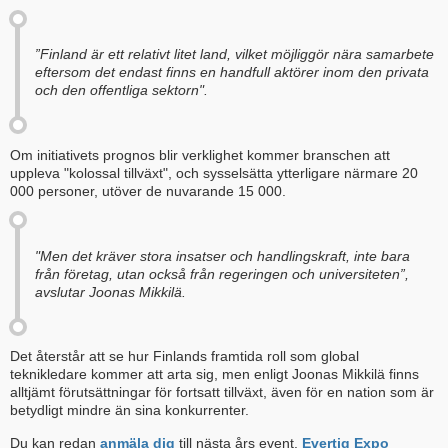
”Finland är ett relativt litet land, vilket möjliggör nära samarbete
eftersom det endast finns en handfull aktörer inom den privata
och den offentliga sektorn".
Om initiativets prognos blir verklighet kommer branschen att
uppleva "kolossal tillväxt", och sysselsätta ytterligare närmare 20
000 personer, utöver de nuvarande 15 000.
"Men det kräver stora insatser och handlingskraft, inte bara
från företag, utan också från regeringen och universiteten”,
avslutar Joonas Mikkilä.
Det återstår att se hur Finlands framtida roll som global
teknikledare kommer att arta sig, men enligt Joonas Mikkilä finns
alltjämt förutsättningar för fortsatt tillväxt, även för en nation som är
betydligt mindre än sina konkurrenter.
Du kan redan
anmäla dig
till nästa års event.
Evertiq Expo