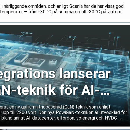
ft i närliggande områden, och enligt Scania har de har visat god
i temperatur – från +30 °C på sommaren till -30 °C på vintern.
egrations lanserar
N-teknik för AI-
r och kraftsystem
rat en ny galliumnitridbaserad (GaN) teknik som enligt
 upp till 2200 volt. Den nya PowiGaN-tekniken är utvecklad för
 bland annat AI-datacenter, elfordon, solenergi och HVDC-