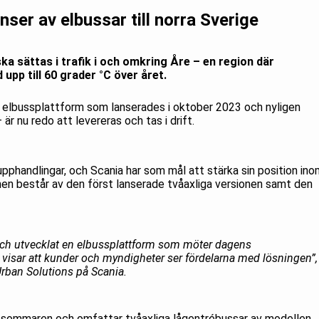
nser av elbussar till norra Sverige
ka sättas i trafik i och omkring Åre – en region där
upp till 60 grader °C över året.
 elbussplattform som lanserades i oktober 2023 och nyligen
är nu redo att levereras och tas i drift.
upphandlingar, och Scania har som mål att stärka sin position in
en består av den först lanserade tvåaxliga versionen samt den
och utvecklat en elbussplattform som möter dagens
 visar att kunder och myndigheter ser fördelarna med lösningen”,
Urban Solutions på Scania.
r sommaren och omfattar tvåaxliga lågentrébussar av modellen