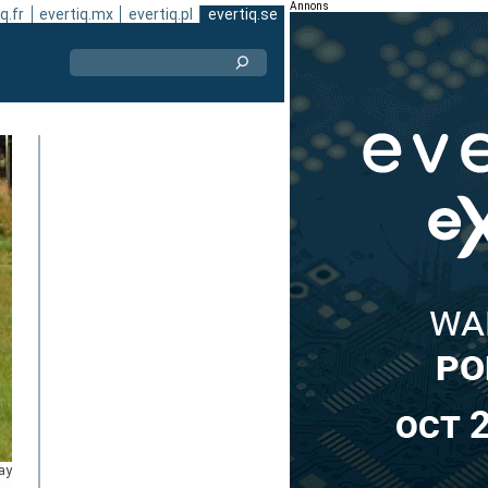
Annons
q.fr
evertiq.mx
evertiq.pl
evertiq.se
ay