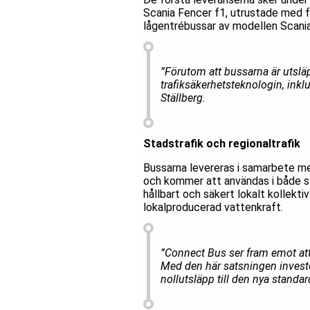
Scania Fencer f1, utrustade med fyr
lågentrébussar av modellen Scania
”Förutom att bussarna är utslä
trafiksäkerhetsteknologin, inkl
Ställberg.
Stadstrafik och regionaltrafik
Bussarna levereras i samarbete me
och kommer att användas i både stad
hållbart och säkert lokalt kollekt
lokalproducerad vattenkraft.
”Connect Bus ser fram emot att 
Med den här satsningen invester
nollutsläpp till den nya stand