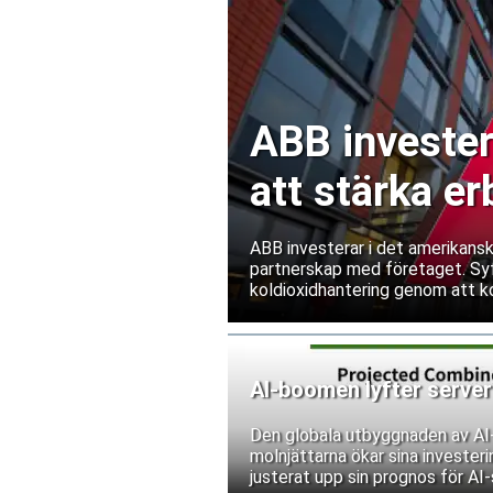
ABB invester
att stärka e
ABB investerar i det amerikans
partnerskap med företaget. Syf
koldioxidhantering genom att ko
energihantering och digitaliser
AI-boomen lyfter serve
Den globala utbyggnaden av AI-i
molnjättarna ökar sina invester
justerat upp sin prognos för AI-