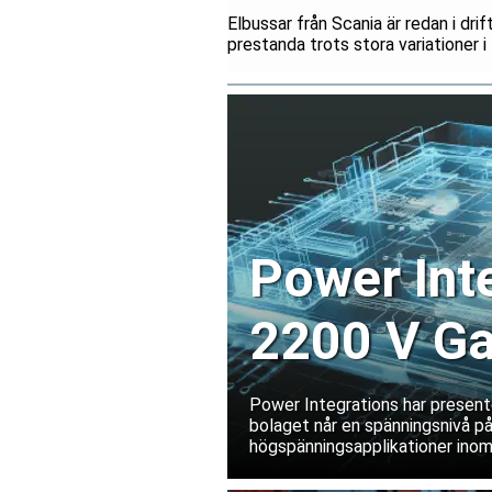
Elbussar från Scania är redan i dri
prestanda trots stora variationer 
Power Int
2200 V Ga
datacente
Power Integrations har presente
bolaget når en spänningsnivå på
högspänningsapplikationer inom
infrastruktur.