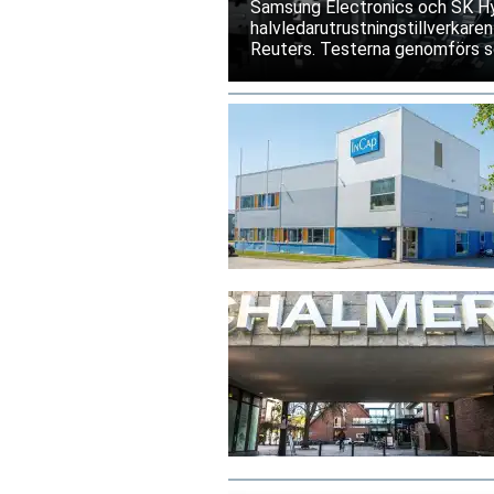
Samsung Electronics och SK Hyn
halvledarutrustningstillverkaren
Reuters. Testerna genomförs s
exportrestriktioner skulle förs
bolagen tillbakavisar dock uppg