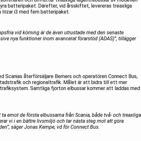
a batteripaket. Därefter, vid årsskiftet, levereras treaxliga
 Irizar i3 med fem batteripaket.
ppsfria vid körning är de även utrustade med den senaste
usive nya funktioner inom avancerat förarstöd (ADAS)”, tillägger
d Scanias återförsäljare Berners och operatören Connect Bus,
strafik och regionaltrafik. Målet är att bidra till ett mer
ivtrafiksystem. Samtliga fjorton elbussar kommer att laddas med
ta emot de första elbussarna från Scania, både två- och treaxliga
ar vi i en bättre livsmiljö och tar nästa steg mot att göra
arden”, säger Jonas Kempe, vd för Connect Bus.