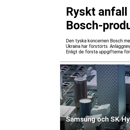
Ryskt anfall
Bosch-produ
Den tyska koncernen Bosch medde
Ukraina har förstörts. Anläggnin
Enligt de första uppgifterna fö
Samsung och SK Hyni