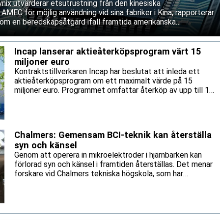
ix utvärderar etsutrustning från den kinesiska
 AMEC för möjlig användning vid sina fabriker i Kina, rapporterar
om en beredskapsåtgärd ifall framtida amerikanska
våra service och underhåll av västerländsk utrustning. Båda
ifterna.
Incap lanserar aktieåterköpsprogram värt 15
miljoner euro
Kontraktstillverkaren Incap har beslutat att inleda ett
aktieåterköpsprogram om ett maximalt värde på 15
miljoner euro. Programmet omfattar återköp av upp till 1
471 860 aktier, motsvarande cirka 5 procent av bolagets
utestående aktier.
Chalmers: Gemensam BCI-teknik kan återställa
syn och känsel
Genom att operera in mikroelektroder i hjärnbarken kan
förlorad syn och känsel i framtiden återställas. Det menar
forskare vid Chalmers tekniska högskola, som har
identifierat stora tekniska likheter mellan hjärn-
datorgränssnitt (BCI) för artificiell syn och känsel.