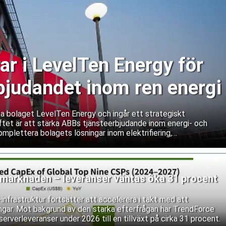
ar i LevelTen Energy för
rbjudandet inom ren energi
ka bolaget LevelTen Energy och ingår ett strategiskt
tet är att stärka ABBs tjänsteerbjudande inom energi- och
mplettera bolagets lösningar inom elektrifiering,
ing med LevelTens plattform för upphandling av ren energi.
rmarknaden – leveranser väntas öka 31 procent
nfrastruktur fortsätter att accelerera i takt med att
ingar. Mot bakgrund av den starka efterfrågan har TrendForce
serverleveranser under 2026 till en tillväxt på cirka 31 procent.