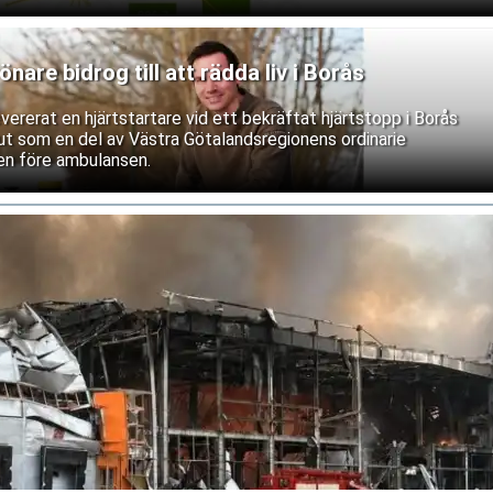
are bidrog till att rädda liv i Borås
ererat en hjärtstartare vid ett bekräftat hjärtstopp i Borås
 ut som en del av Västra Götalandsregionens ordinarie
sen före ambulansen.