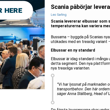
Scania påbörjar levera
Leo Sarling
Scania levererar elbussar som s
temperaturerna kan variera med 
Bussarna – byggda på Scanias nya
utökades med en treaxlig variant – 
Elbussar en ny standard
Elbussar är idag standard i många 
detta segment. Den nya plattform
nya treaxliga varianten.
”Vi har lyssnat på marknaden 
transportbehov. Den här ordern
säger Anna Ställberg, Head of 
De första leveranserna sker unde