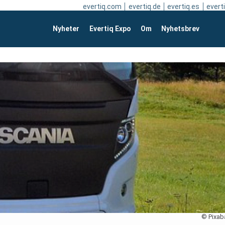
evertiq.com
evertiq.de
evertiq.es
everti
Nyheter
Evertiq Expo
Om
Nyhetsbrev
© Pixab