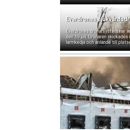
Everdrones sjukvårdsdrön
Everdrones drönarsystem har lev
den 19 juli. Drönaren skickades
larmkedja och anlände till plat