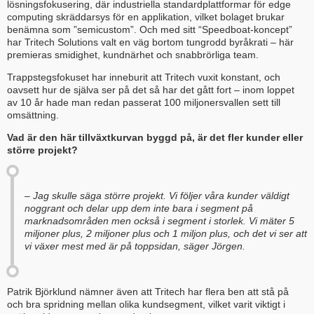
lösningsfokusering, där industriella standardplattformar för edge
computing skräddarsys för en applikation, vilket bolaget brukar
benämna som ”semicustom”. Och med sitt “Speedboat-koncept”
har Tritech Solutions valt en väg bortom tungrodd byråkrati – här
premieras smidighet, kundnärhet och snabbrörliga team.
Trappstegsfokuset har inneburit att Tritech vuxit konstant, och
oavsett hur de själva ser på det så har det gått fort – inom loppet
av 10 år hade man redan passerat 100 miljonersvallen sett till
omsättning.
Vad är den här tillväxtkurvan byggd på, är det fler kunder eller
större projekt?
– Jag skulle säga större projekt. Vi följer våra kunder väldigt
noggrant och delar upp dem inte bara i segment på
marknadsområden men också i segment i storlek. Vi mäter 5
miljoner plus, 2 miljoner plus och 1 miljon plus, och det vi ser att
vi växer mest med är på toppsidan, säger Jörgen.
Patrik Björklund nämner även att Tritech har flera ben att stå på
och bra spridning mellan olika kundsegment, vilket varit viktigt i