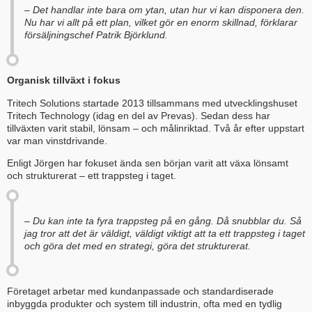
– Det handlar inte bara om ytan, utan hur vi kan disponera den.
Nu har vi allt på ett plan, vilket gör en enorm skillnad, förklarar
försäljningschef Patrik Björklund.
Organisk tillväxt i fokus
Tritech Solutions startade 2013 tillsammans med utvecklingshuset
Tritech Technology (idag en del av Prevas). Sedan dess har
tillväxten varit stabil, lönsam – och målinriktad. Två år efter uppstart
var man vinstdrivande.
Enligt Jörgen har fokuset ända sen början varit att växa lönsamt
och strukturerat – ett trappsteg i taget.
– Du kan inte ta fyra trappsteg på en gång. Då snubblar du. Så
jag tror att det är väldigt, väldigt viktigt att ta ett trappsteg i taget
och göra det med en strategi, göra det strukturerat.
Företaget arbetar med kundanpassade och standardiserade
inbyggda produkter och system till industrin, ofta med en tydlig