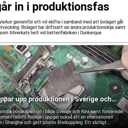
r in i produktionsfas
n Verkor genomför ett vd-skifte i samband med att bolaget går
a utveckling. Bolaget har driftsatt sin andra produktionslinje samt
som tillverkats helt vid batterifabriken i Dunkerque.
ppar upp produktionen i Sverige och
produktionskapacitet i både Sverige och Kina samt förbereder
mskiftsdrift. Bolaget uppger också att en internationell
 i Shanghai och gett positiv återkoppling. Ett slutligt
as dock fortfarande.