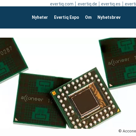
evertiq.com
evertiq.de
evertiq.es
everti
Nyheter
Evertiq Expo
Om
Nyhetsbrev
© Accone