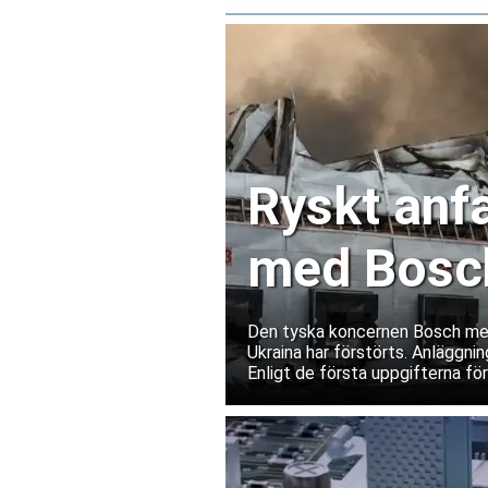
Ryskt anfa
med Bosch
Ukraina
Den tyska koncernen Bosch medde
Ukraina har förstörts. Anläggnin
Enligt de första uppgifterna fö