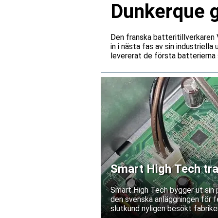
Dunkerque gå
Den franska batteritillverkare
in i nästa fas av sin industriell
levererat de första batterierna 
Smart High Tech tra
Kina
Smart High Tech bygger ut sin 
den svenska anläggningen för fe
slutkund nyligen besökt fabriken
leverantörsgodkännande invänt