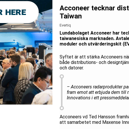
Acconeer tecknar dist
Taiwan
Evertiq
Lundabolaget Acconeer har teck
taiwanesiska marknaden. Avtal
moduler och utvärderingskit (E
Syftet är att stärka Acconeers nä
både distributions- och designtjän
och datorer.
– Acconeers radarprodukter pass
fram emot att erbjuda dem till
Innovations i ett pressmeddela
Acconeers vd Ted Hansson framhål
att samarbetet med Maxense Innovat