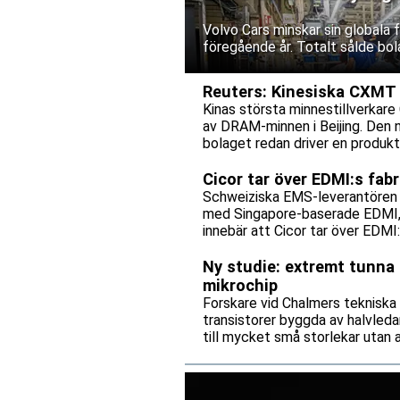
Volvo Cars minskar sin globala
föregående år. Totalt sålde bol
Reuters: Kinesiska CXMT p
Kinas största minnestillverkare 
av DRAM-minnen i Beijing. Den 
bolaget redan driver en produkti
Cicor tar över EDMI:s fab
Schweiziska EMS-leverantören C
med Singapore-baserade EDMI, e
innebär att Cicor tar över EDMI
bolagen tecknar ett långsiktigt 
Ny studie: extremt tunna 
mikrochip
Forskare vid Chalmers tekniska
transistorer byggda av halvleda
till mycket små storlekar utan
mikrochip kan bli både snabbare
av.