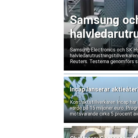
Samsung och 
halvledarutr
Samsung Electronics och SK Hyn
halvledarutrustningstillverkaren
Reuters. Testerna genomförs s
exportrestriktioner skulle förs
bolagen tillbakavisar dock uppg
Incap lanserar aktieåte
Kontraktstillverkaren Incap ha
värde på 15 miljoner euro. Prog
motsvarande cirka 5 procent av