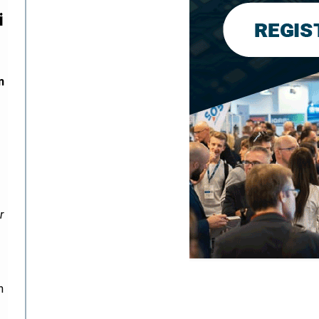
i
n
r
h