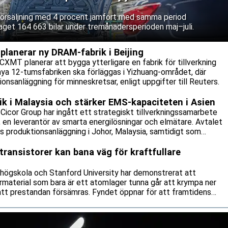
 försäljning med 4 procent jämfört med samma period
aget 164 663 bilar under tremånadersperioden maj–juli.
lanerar ny DRAM-fabrik i Beijing
CXMT planerar att bygga ytterligare en fabrik för tillverkning
nya 12-tumsfabriken ska förläggas i Yizhuang-området, där
onsanläggning för minneskretsar, enligt uppgifter till Reuters.
rik i Malaysia och stärker EMS-kapaciteten i Asien
icor Group har ingått ett strategiskt tillverkningssamarbete
n leverantör av smarta energilösningar och elmätare. Avtalet
:s produktionsanläggning i Johor, Malaysia, samtidigt som
tillverkningsavtal.
transistorer kan bana väg för kraftfullare
 högskola och Stanford University har demonstrerat att
rmaterial som bara är ett atomlager tunna går att krympa ner
 att prestandan försämras. Fyndet öppnar för att framtidens
 och mer energisnåla än vad dagens kiselbaserade teknik klarar