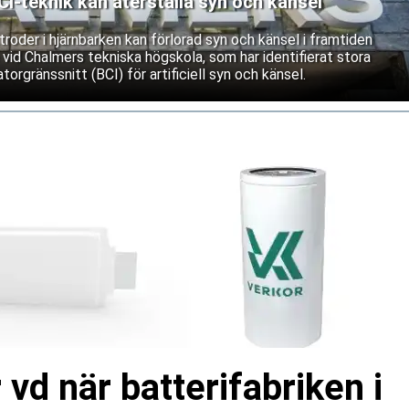
-teknik kan återställa syn och känsel
roder i hjärnbarken kan förlorad syn och känsel i framtiden
 vid Chalmers tekniska högskola, som har identifierat stora
torgränssnitt (BCI) för artificiell syn och känsel.
 vd när batterifabriken i