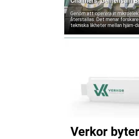
Chalmers: Gemensam BCI
Genom att operera in mikroelekt
återställas. Det menar forskare
tekniska likheter mellan hjärn-da
Verkor byter