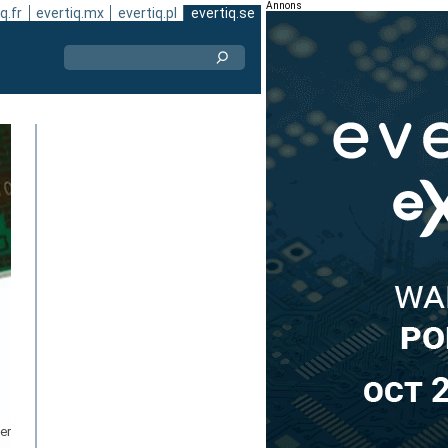
Annons
q.fr
evertiq.mx
evertiq.pl
evertiq.se
er