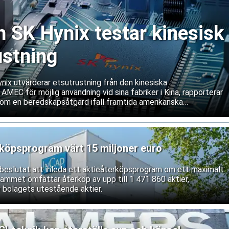
SK Hynix testar kinesisk
ustning
ix utvärderar etsutrustning från den kinesiska
 AMEC för möjlig användning vid sina fabriker i Kina, rapporterar
om en beredskapsåtgärd ifall framtida amerikanska
våra service och underhåll av västerländsk utrustning. Båda
ifterna.
rköpsprogram värt 15 miljoner euro
r beslutat att inleda ett aktieåterköpsprogram om ett maximalt
rammet omfattar återköp av upp till 1 471 860 aktier,
 bolagets utestående aktier.