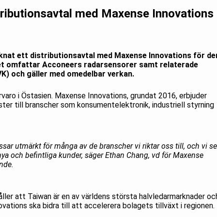
ributionsavtal med Maxense Innovations 
nat ett distributionsavtal med Maxense Innovations för de
et omfattar Acconeers radarsensorer samt relaterade
VK) och gäller med omedelbar verkan.
rvaro i Östasien. Maxense Innovations, grundat 2016, erbjuder
ster till branscher som konsumentelektronik, industriell styrning
ar utmärkt för många av de branscher vi riktar oss till, och vi se
 nya och befintliga kunder, säger Ethan Chang, vd för Maxense
nde.
ler att Taiwan är en av världens största halvledarmarknader oc
ions ska bidra till att accelerera bolagets tillväxt i regionen.