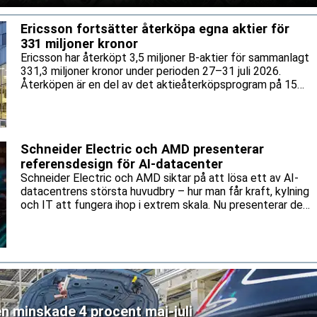
Ericsson fortsätter återköpa egna aktier för
331 miljoner kronor
Ericsson har återköpt 3,5 miljoner B-aktier för sammanlagt
331,3 miljoner kronor under perioden 27–31 juli 2026.
Återköpen är en del av det aktieåterköpsprogram på 15
miljarder kronor som bolaget lanserade tidigare i år.
Schneider Electric och AMD presenterar
referensdesign för AI-datacenter
Schneider Electric och AMD siktar på att lösa ett av AI-
datacentrens största huvudbry – hur man får kraft, kylning
och IT att fungera ihop i extrem skala. Nu presenterar de
en gemensam referensdesign för AMD:s Helios-plattform.
en minskade 4 procent maj-juli