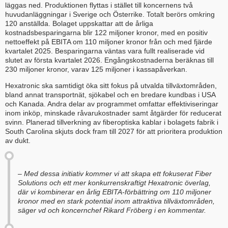
läggas ned. Produktionen flyttas i stället till koncernens två
huvudanläggningar i Sverige och Österrike. Totalt berörs omkring
120 anställda. Bolaget uppskattar att de årliga
kostnadsbesparingarna blir 122 miljoner kronor, med en positiv
nettoeffekt på EBITA om 110 miljoner kronor från och med fjärde
kvartalet 2025. Besparingarna väntas vara fullt realiserade vid
slutet av första kvartalet 2026. Engångskostnaderna beräknas till
230 miljoner kronor, varav 125 miljoner i kassapåverkan.
Hexatronic ska samtidigt öka sitt fokus på utvalda tillväxtområden,
bland annat transportnät, sjökabel och en bredare kundbas i USA
och Kanada. Andra delar av programmet omfattar effektiviseringar
inom inköp, minskade råvarukostnader samt åtgärder för reducerat
svinn. Planerad tillverkning av fiberoptiska kablar i bolagets fabrik i
South Carolina skjuts dock fram till 2027 för att prioritera produktion
av dukt.
– Med dessa initiativ kommer vi att skapa ett fokuserat Fiber
Solutions och ett mer konkurrenskraftigt Hexatronic överlag,
där vi kombinerar en årlig EBITA-förbättring om 110 miljoner
kronor med en stark potential inom attraktiva tillväxtområden,
säger vd och koncernchef Rikard Fröberg i en kommentar.