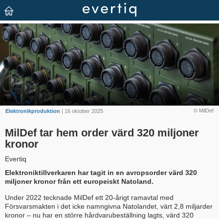
© MilDef
Elektronikproduktion
| 16 oktober 2025
MilDef tar hem order värd 320 miljoner
kronor
Evertiq
Elektroniktillverkaren har tagit in en avropsorder värd 320
miljoner kronor från ett europeiskt Natoland.
Under 2022 tecknade MilDef ett 20-årigt ramavtal med
Försvarsmakten i det icke namngivna Natolandet, värt 2,8 miljarder
kronor – nu har en större hårdvarubeställning lagts, värd 320