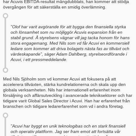
har Acuvis EBITDA-resultat mångdubblats, han kommer att stödja
övergången för att säkerställa en smidig överlämning.
”Olof har varit avgörande för att bygga den finansiella styrka
och lönsamhet som nu möjliggör Acuvis expansion från en
stabil grund. Å styrelsens vägnar vill jag tacka honom för hans
stora engagemang. Med Nils som vd får Acuvi en kommersiell
ledare som kommer att driva bolagets nästa fas av tillväxt och
värdeskapande”, säger Adam Dahlberg, styrelseordförande i
Acuvi, i ett pressmeddelande.
Med Nils Sjöholm som vd kommer Acuvi att fokusera på att
accelerera tillväxten, stärka kundrelationerna och skala upp den
globala verksamheten. Nils har internationell erfarenhet inom
försäljning och affärsutveckling i avancerade tekniksektorer och har
tidigare varit Global Sales Director i Acuvi. Han har erfarenhet från
branschen och tidigare ledarerfarenhet som vd i andra företag.
”Acuvi har byggt en unik teknologibas och en stark finansiell
och operativ plattform. Jag ser fram emot att fortsätta vår