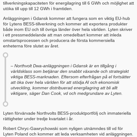
tillverkningskapaciteten för energilagring till 6 GWh och möjlighet att
utöka till upp till 12 GWh i framtiden.
Anläggningen i Gdansk kommer att fungera som en viktig EU-hub
för Lytens BESS-tillverkning och kommer att exportera produkter
både inom EU och till övriga länder över hela världen. Lyten skriver
i ett pressmeddelande att man omedelbart kommer att inleda
omstartsprocessen och producera de första kommersiella
enheterna före slutet av året.
– Northvolt Dwa-anläggningen i Gdansk är en tillgång i
världsklass som betjänar den snabbt växande och strategiskt
viktiga BESS-marknaden. Eftersom efterfrågan på el fortsätter
att öka över hela världen för att stödja AI och ekonomisk
utveckling, kommer distribuerad energilagring att bli allt
viktigare, säger Dan Cook, vd och medgrundare av Lyten.
Lyten förvärvade Northvolts BESS-produktportfölj och immateriella
rättigheter under tredje kvartalet i år.
Robert Chryc-Gawrychowski som nyligen utnämndes till vd för
Lyten Poland och kommer att leda verksamheten vid anläggningen.