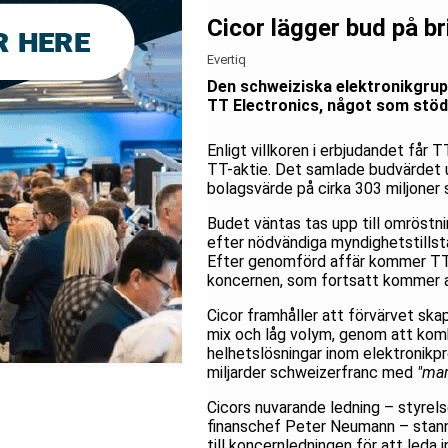
Cicor lägger bud på br
Evertiq
Den schweiziska elektronikgrupp
TT Electronics, något som stöd
Enligt villkoren i erbjudandet får
TT-aktie. Det samlade budvärdet u
bolagsvärde på cirka 303 miljoner 
Budet väntas tas upp till omröst
efter nödvändiga myndighetstillst
Efter genomförd affär kommer TTs
koncernen, som fortsatt kommer a
Cicor framhåller att förvärvet s
mix och låg volym, genom att kom
helhetslösningar inom elektronik
miljarder schweizerfranc med
"mar
Cicors nuvarande ledning – styrel
finanschef Peter Neumann – stannar
till koncernledningen för att leda