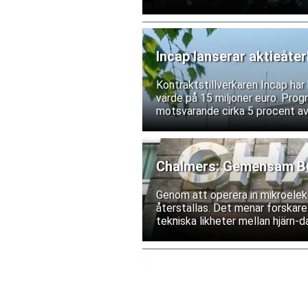
exportrestriktioner skulle förs
bolagen tillbakavisar dock uppg
Incap lanserar aktieåte
Kontraktstillverkaren Incap ha
värde på 15 miljoner euro. Prog
motsvarande cirka 5 procent av
Chalmers: Gemensam BCI
Genom att operera in mikroelekt
återställas. Det menar forskare
tekniska likheter mellan hjärn-da