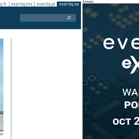
Annons
q.fr
evertiq.mx
evertiq.pl
evertiq.se
or