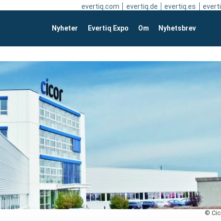
evertiq.com
evertiq.de
evertiq.es
everti
Nyheter
Evertiq Expo
Om
Nyhetsbrev
© Cic