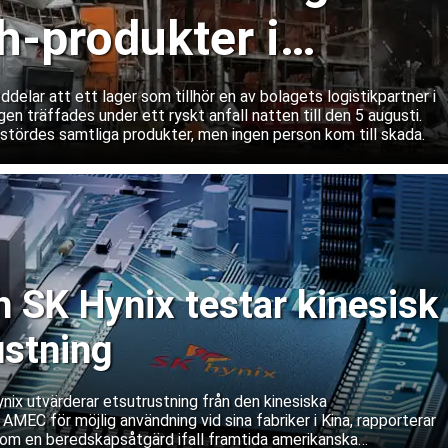
-produkter i
lar att ett lager som tillhör en av bolagets logistikpartner i
gen träffades under ett ryskt anfall natten till den 5 augusti.
rstördes samtliga produkter, men ingen person kom till skada.
SK Hynix testar kinesisk
ustning
ix utvärderar etsutrustning från den kinesiska
 AMEC för möjlig användning vid sina fabriker i Kina, rapporterar
om en beredskapsåtgärd ifall framtida amerikanska