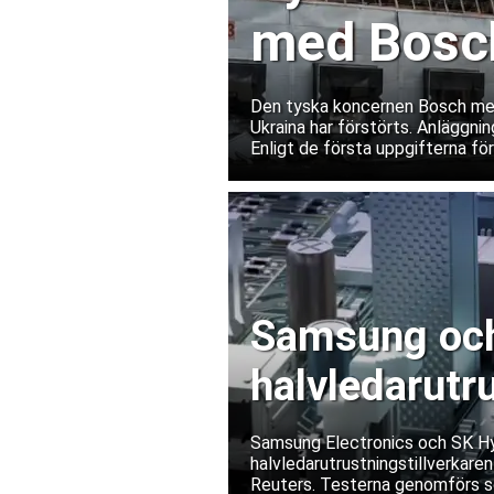
med Bosch
Ukraina
Den tyska koncernen Bosch medde
Ukraina har förstörts. Anläggnin
Enligt de första uppgifterna fö
Samsung och 
halvledarutr
Samsung Electronics och SK Hyn
halvledarutrustningstillverkaren
Reuters. Testerna genomförs s