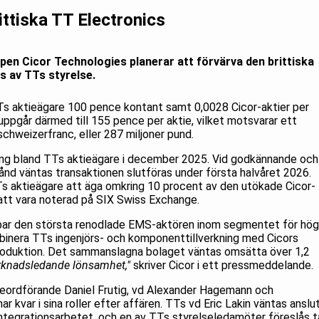
ittiska TT Electronics
en Cicor Technologies planerar att förvärva den brittiska
s av TTs styrelse.
 TTs aktieägare 100 pence kontant samt 0,0028 Cicor-aktier per
ppgår därmed till 155 pence per aktie, vilket motsvarar ett
schweizerfranc, eller 287 miljoner pund.
ning bland TTs aktieägare i december 2025. Vid godkännande och
ånd väntas transaktionen slutföras under första halvåret 2026.
 aktieägare att äga omkring 10 procent av den utökade Cicor-
tt vara noterad på SIX Swiss Exchange.
kapar den största renodlade EMS-aktören inom segmentet för hög
binera TTs ingenjörs- och komponenttillverkning med Cicors
produktion. Det sammanslagna bolaget väntas omsätta över 1,2
knadsledande lönsamhet,"
skriver Cicor i ett pressmeddelande.
seordförande Daniel Frutig, vd Alexander Hagemann och
 kvar i sina roller efter affären. TTs vd Eric Lakin väntas anslu
 integrationsarbetet, och en av TTs styrelseledamöter föreslås t