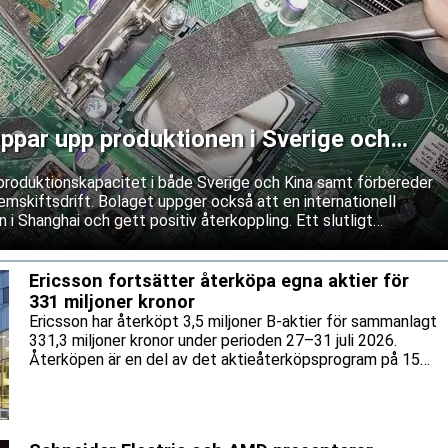
ppar upp produktionen i Sverige och
produktionskapacitet i både Sverige och Kina samt förbereder
mskiftsdrift. Bolaget uppger också att en internationell
 i Shanghai och gett positiv återkoppling. Ett slutligt
as dock fortfarande.
Ericsson fortsätter återköpa egna aktier för
331 miljoner kronor
Ericsson har återköpt 3,5 miljoner B-aktier för sammanlagt
331,3 miljoner kronor under perioden 27–31 juli 2026.
Återköpen är en del av det aktieåterköpsprogram på 15
miljarder kronor som bolaget lanserade tidigare i år.