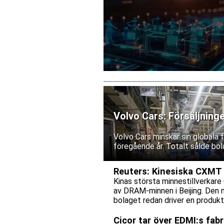
Volvo Cars: Försäljning
Volvo Cars minskar sin globala
föregående år. Totalt sålde bol
Reuters: Kinesiska CXMT p
Kinas största minnestillverkare 
av DRAM-minnen i Beijing. Den 
bolaget redan driver en produkti
Cicor tar över EDMI:s fab