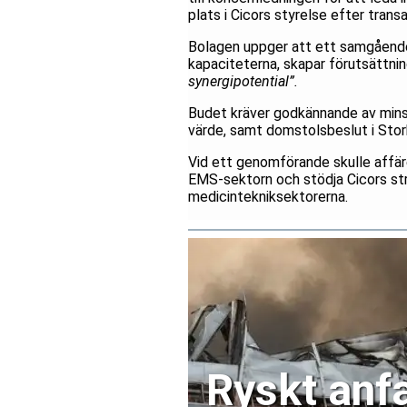
plats i Cicors styrelse efter trans
Bolagen uppger att ett samgående 
kapaciteterna, skapar förutsättnin
synergipotential”.
Budet kräver godkännande av minst 
värde, samt domstolsbeslut i Storb
Vid ett genomförande skulle affäre
EMS-sektorn och stödja Cicors stra
medicintekniksektorerna.
Ryskt anfa