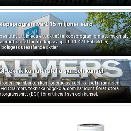
våra service och underhåll av västerländsk utrustning. Båda
ifterna.
rköpsprogram värt 15 miljoner euro
r beslutat att inleda ett aktieåterköpsprogram om ett maximalt
rammet omfattar återköp av upp till 1 471 860 aktier,
 bolagets utestående aktier.
-teknik kan återställa syn och känsel
roder i hjärnbarken kan förlorad syn och känsel i framtiden
 vid Chalmers tekniska högskola, som har identifierat stora
torgränssnitt (BCI) för artificiell syn och känsel.