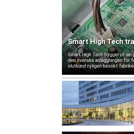
Smart High Tech tra
Kina
Smart High Tech bygger ut sin 
den svenska anläggningen för fe
slutkund nyligen besökt fabriken
leverantörsgodkännande invänt