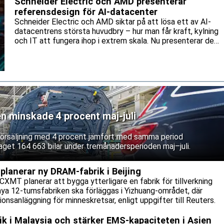
Schneider Electric och AMD presenterar
referensdesign för AI-datacenter
Schneider Electric och AMD siktar på att lösa ett av AI-
datacentrens största huvudbry – hur man får kraft, kylning
och IT att fungera ihop i extrem skala. Nu presenterar de
en gemensam referensdesign för AMD:s Helios-plattform.
en minskade 4 procent maj-juli
 försäljning med 4 procent jämfört med samma period
aget 164 663 bilar under tremånadersperioden maj–juli.
lanerar ny DRAM-fabrik i Beijing
CXMT planerar att bygga ytterligare en fabrik för tillverkning
nya 12-tumsfabriken ska förläggas i Yizhuang-området, där
onsanläggning för minneskretsar, enligt uppgifter till Reuters.
rik i Malaysia och stärker EMS-kapaciteten i Asien