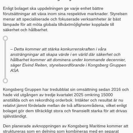
Enligt bolaget ska uppdelningen ge varje enhet bättre
förutsättningar att växa inom sina respektive marknader. Styrelsen
menar att specialiserade och fokuserade verksamheter är bäst
lämpade för att möta globala tillväxtmöjligheter kopplade till
säkerhet och hållbarhet.
– Detta kommer att stärka konkurrenskraften i våra
ansträngningar att skapa värde i en värld där säkerhet och
hållbarhet kommer att dominera under kommande decennier,
säger Eivind Reiten, styrelseordförande i Kongsberg Gruppen
ASA.
Kongsberg Gruppen har tredubblat sin omsättning sedan 2016 och
hade vid utgången av tredje kvartalet 2025 omkring 15000
anställda och en rekordhög orderbok. Intäkter och resultat är nu
relativt jämnt fördelade mellan de två affärsområdena, vilket enligt
bolaget gör dem tillräckligt stora och finansiellt starka för att drivas
självständigt.
Den planerade avknoppningen av Kongsberg Maritime kommer att
struktureras som en delning som kombineras med en separat