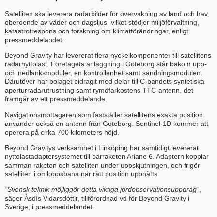
Satelliten ska leverera radarbilder för övervakning av land och hav,
oberoende av väder och dagsljus, vilket stödjer miljöförvaltning,
katastrofrespons och forskning om klimatförändringar, enligt
pressmeddelandet.
Beyond Gravity har levererat flera nyckelkomponenter till satellitens
radarnyttolast. Företagets anläggning i Göteborg står bakom upp-
och nedlänksmoduler, en kontrollenhet samt sändningsmodulen.
Därutöver har bolaget bidragit med delar till C-bandets syntetiska
aperturradarutrustning samt rymdfarkostens TTC-antenn, det
framgår av ett pressmeddelande.
Navigationsmottagaren som fastställer satellitens exakta position
använder också en antenn från Göteborg. Sentinel-1D kommer att
operera på cirka 700 kilometers höjd.
Beyond Gravitys verksamhet i Linköping har samtidigt levererat
nyttolastadaptersystemet till bärraketen Ariane 6. Adaptern kopplar
samman raketen och satelliten under uppskjutningen, och frigör
satelliten i omloppsbana när rätt position uppnåtts.
”Svensk teknik möjliggör detta viktiga jordobservationsuppdrag”
,
säger Àsdís Vidarsdóttir, tillförordnad vd för Beyond Gravity i
Sverige, i pressmeddelandet.