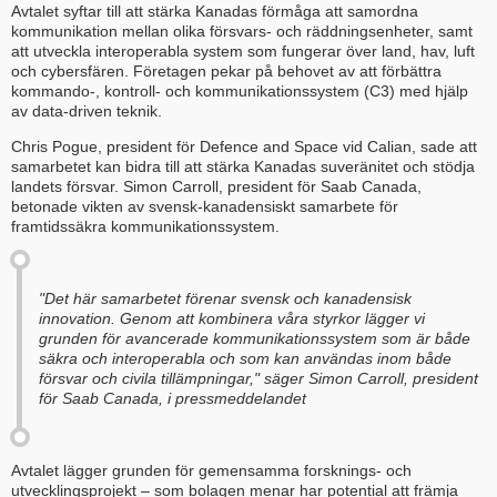
Avtalet syftar till att stärka Kanadas förmåga att samordna
kommunikation mellan olika försvars- och räddningsenheter, samt
att utveckla interoperabla system som fungerar över land, hav, luft
och cybersfären. Företagen pekar på behovet av att förbättra
kommando-, kontroll- och kommunikationssystem (C3) med hjälp
av data-driven teknik.
Chris Pogue, president för Defence and Space vid Calian, sade att
samarbetet kan bidra till att stärka Kanadas suveränitet och stödja
landets försvar. Simon Carroll, president för Saab Canada,
betonade vikten av svensk-kanadensiskt samarbete för
framtidssäkra kommunikationssystem.
"Det här samarbetet förenar svensk och kanadensisk
innovation. Genom att kombinera våra styrkor lägger vi
grunden för avancerade kommunikationssystem som är både
säkra och interoperabla och som kan användas inom både
försvar och civila tillämpningar," säger Simon Carroll, president
för Saab Canada, i pressmeddelandet
Avtalet lägger grunden för gemensamma forsknings- och
utvecklingsprojekt – som bolagen menar har potential att främja