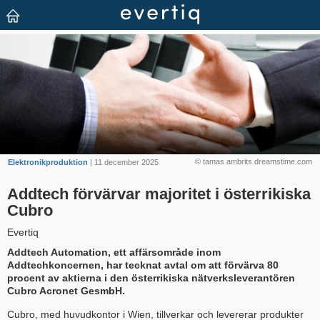
© tamas ambrits dreamstime.com
Elektronikproduktion
| 11 december 2025
Addtech förvärvar majoritet i österrikiska
Cubro
Evertiq
Addtech Automation, ett affärsområde inom
Addtechkoncernen, har tecknat avtal om att förvärva 80
procent av aktierna i den österrikiska nätverksleverantören
Cubro Acronet GesmbH.
Cubro, med huvudkontor i Wien, tillverkar och levererar produkter