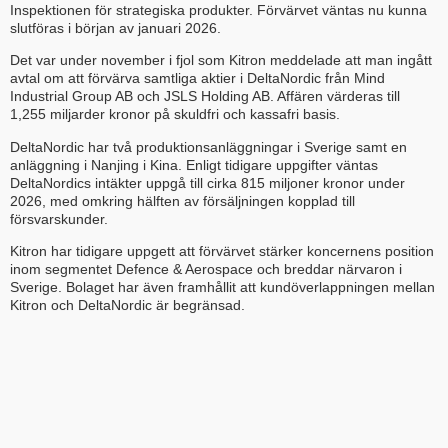
Inspektionen för strategiska produkter. Förvärvet väntas nu kunna
slutföras i början av januari 2026.
Det var under november i fjol som Kitron meddelade att man ingått
avtal om att förvärva samtliga aktier i DeltaNordic från Mind
Industrial Group AB och JSLS Holding AB. Affären värderas till
1,255 miljarder kronor på skuldfri och kassa­fri basis.
DeltaNordic har två produktionsanläggningar i Sverige samt en
anläggning i Nanjing i Kina. Enligt tidigare uppgifter väntas
DeltaNordics intäkter uppgå till cirka 815 miljoner kronor under
2026, med omkring hälften av försäljningen kopplad till
försvarskunder.
Kitron har tidigare uppgett att förvärvet stärker koncernens position
inom segmentet Defence & Aerospace och breddar närvaron i
Sverige. Bolaget har även framhållit att kundöverlappningen mellan
Kitron och DeltaNordic är begränsad.