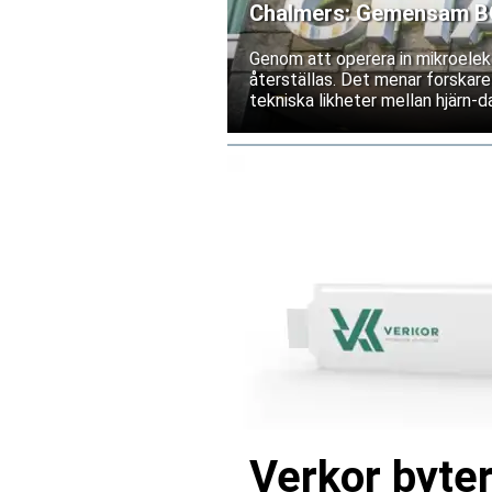
Chalmers: Gemensam BCI
Genom att operera in mikroelekt
återställas. Det menar forskare
tekniska likheter mellan hjärn-da
Verkor byter