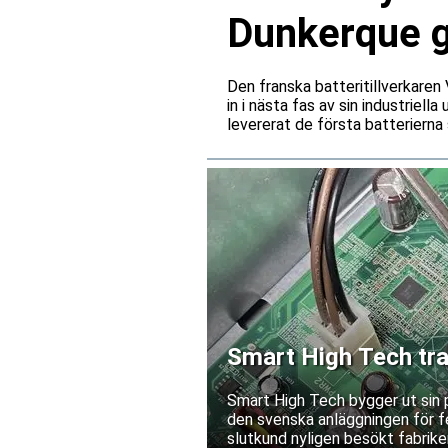
Dunkerque gå
Den franska batteritillverkare
in i nästa fas av sin industriell
levererat de första batterierna 
Smart High Tech tra
Kina
Smart High Tech bygger ut sin 
den svenska anläggningen för fe
slutkund nyligen besökt fabriken