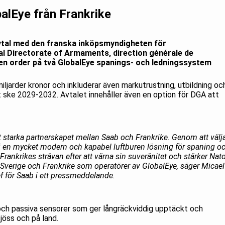
balEye från Frankrike
avtal med den franska inköpsmyndigheten för
al Directorate of Armaments, direction générale de
n order på två GlobalEye spanings- och ledningssystem
miljarder kronor och inkluderar även markutrustning, utbildning oc
ske 2029-2032. Avtalet innehåller även en option för DGA att
t starka partnerskapet mellan Saab och Frankrike. Genom att välj
 i en mycket modern och kapabel luftburen lösning för spaning o
Frankrikes strävan efter att värna sin suveränitet och stärker Nat
Sverige och Frankrike som operatörer av GlobalEye, säger Micael
 för Saab i ett pressmeddelande.
och passiva sensorer som ger långräckviddig upptäckt och
 sjöss och på land.