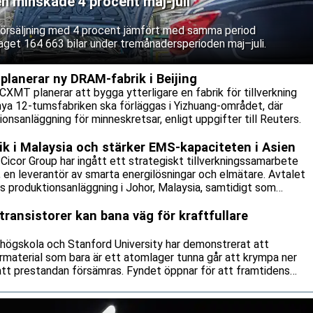
en minskade 4 procent maj-juli
 försäljning med 4 procent jämfört med samma period
aget 164 663 bilar under tremånadersperioden maj–juli.
lanerar ny DRAM-fabrik i Beijing
CXMT planerar att bygga ytterligare en fabrik för tillverkning
nya 12-tumsfabriken ska förläggas i Yizhuang-området, där
onsanläggning för minneskretsar, enligt uppgifter till Reuters.
rik i Malaysia och stärker EMS-kapaciteten i Asien
icor Group har ingått ett strategiskt tillverkningssamarbete
n leverantör av smarta energilösningar och elmätare. Avtalet
:s produktionsanläggning i Johor, Malaysia, samtidigt som
tillverkningsavtal.
transistorer kan bana väg för kraftfullare
 högskola och Stanford University har demonstrerat att
rmaterial som bara är ett atomlager tunna går att krympa ner
 att prestandan försämras. Fyndet öppnar för att framtidens
 och mer energisnåla än vad dagens kiselbaserade teknik klarar