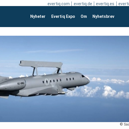
evertiq.com
evertiq.de
evertiq.es
everti
Nyheter
Evertiq Expo
Om
Nyhetsbrev
© Sa