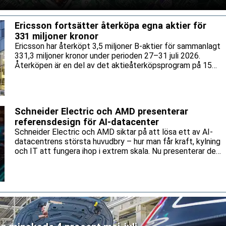
as dock fortfarande.
Ericsson fortsätter återköpa egna aktier för
331 miljoner kronor
Ericsson har återköpt 3,5 miljoner B-aktier för sammanlagt
331,3 miljoner kronor under perioden 27–31 juli 2026.
Återköpen är en del av det aktieåterköpsprogram på 15
miljarder kronor som bolaget lanserade tidigare i år.
Schneider Electric och AMD presenterar
referensdesign för AI-datacenter
Schneider Electric och AMD siktar på att lösa ett av AI-
datacentrens största huvudbry – hur man får kraft, kylning
och IT att fungera ihop i extrem skala. Nu presenterar de
en gemensam referensdesign för AMD:s Helios-plattform.