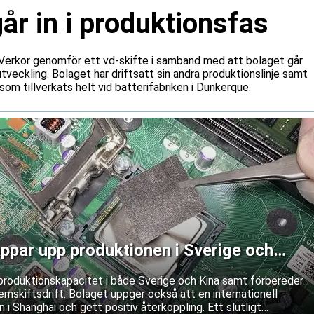
r in i produktionsfas
n Verkor genomför ett vd-skifte i samband med att bolaget går
a utveckling. Bolaget har driftsatt sin andra produktionslinje samt
som tillverkats helt vid batterifabriken i Dunkerque.
ppar upp produktionen i Sverige och
produktionskapacitet i både Sverige och Kina samt förbereder
mskiftsdrift. Bolaget uppger också att en internationell
 i Shanghai och gett positiv återkoppling. Ett slutligt