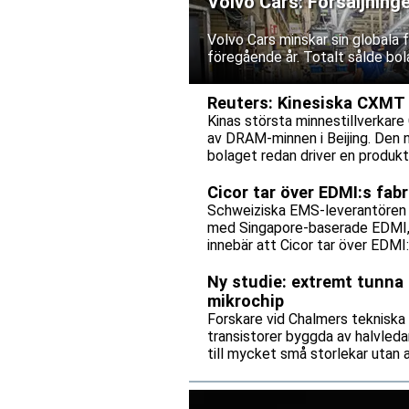
Volvo Cars: Försäljning
Volvo Cars minskar sin globala
föregående år. Totalt sålde bol
Reuters: Kinesiska CXMT p
Kinas största minnestillverkare 
av DRAM-minnen i Beijing. Den 
bolaget redan driver en produkti
Cicor tar över EDMI:s fab
Schweiziska EMS-leverantören C
med Singapore-baserade EDMI, e
innebär att Cicor tar över EDMI
bolagen tecknar ett långsiktigt 
Ny studie: extremt tunna 
mikrochip
Forskare vid Chalmers tekniska
transistorer byggda av halvleda
till mycket små storlekar utan
mikrochip kan bli både snabbare
av.