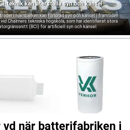
-teknik kan återställa syn och känsel
roder i hjärnbarken kan förlorad syn och känsel i framtiden
 vid Chalmers tekniska högskola, som har identifierat stora
torgränssnitt (BCI) för artificiell syn och känsel.
 vd när batterifabriken i