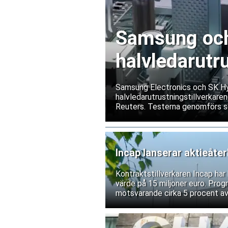
Samsung och 
halvledarutr
Samsung Electronics och SK Hyn
halvledarutrustningstillverkaren
Reuters. Testerna genomförs s
exportrestriktioner skulle förs
bolagen tillbakavisar dock uppg
Incap lanserar aktieåte
Kontraktstillverkaren Incap ha
värde på 15 miljoner euro. Prog
motsvarande cirka 5 procent av