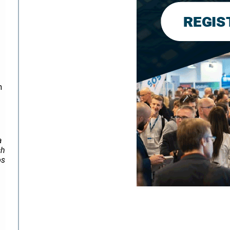
h
a
ch
os