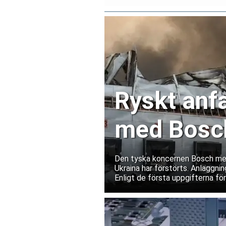
Ryskt anfa
med Bosch
Ukraina
Den tyska koncernen Bosch medde
Ukraina har förstörts. Anläggnin
Enligt de första uppgifterna fö