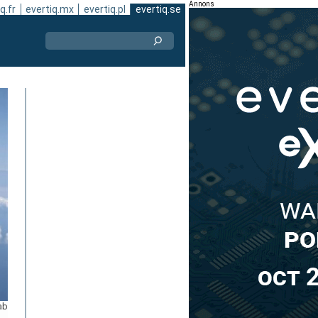
Annons
q.fr
evertiq.mx
evertiq.pl
evertiq.se
ab