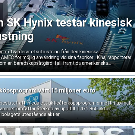
SK Hynix testar kinesisk
ustning
ix utvärderar etsutrustning från den kinesiska
 AMEC för möjlig användning vid sina fabriker i Kina, rapporterar
om en beredskapsåtgärd ifall framtida amerikanska
våra service och underhåll av västerländsk utrustning. Båda
ifterna.
rköpsprogram värt 15 miljoner euro
r beslutat att inleda ett aktieåterköpsprogram om ett maximalt
rammet omfattar återköp av upp till 1 471 860 aktier,
 bolagets utestående aktier.