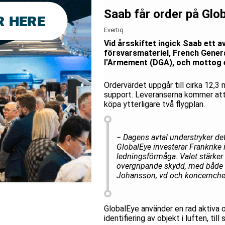
Saab får order på Glo
Evertiq
Vid årsskiftet ingick Saab ett 
försvarsmateriel, French Gener
l'Armement (DGA), och mottog e
Ordervärdet uppgår till cirka 12,3 
support. Leveranserna kommer att 
köpa ytterligare två flygplan.
− Dagens avtal understryker de
GlobalEye investerar Frankrike
ledningsförmåga. Valet stärker 
övergripande skydd, med både 
Johansson, vd och koncernchef
GlobalEye använder en rad aktiva 
identifiering av objekt i luften, till