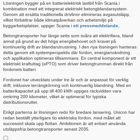
Lösningen bygger på en batterielektrisk lastbil från Scania i
kombination med ett integrerat elektriskt betongblandarsystem.
Genom att ersätta traditionella drivlinor elimineras avgasutsläpp,
vilket förbättrar både klimatpåverkan och arbetsmiljö på
byggarbetsplatser, uppger Scania i
ett pressmeddelande.
Betongtransporter har länge setts som svåra att elektrifiera, bland
annat på grund av det höga energibehovet och kravet på
kontinuerlig drift av blandarutrustning. I den nya lösningen hanteras
detta genom ett systemperspektiv där fordon, energianvändning
och applikation optimeras tillsammans. En central komponent är ett
elektriskt kraftuttag (ePTO) som driver betongtrumman direkt från
fordonets batteri.
Fordonet har utvecklats under tre år och är anpassat för verklig
drift, inklusive terrängkörning och kontinuerlig blandning. Med en
batterikapacitet på upp till 400 kWh uppges räckvidden vara
omkring 200 kilometer, vilket är optimerat för typiska
distributionsrutter.
Enligt parterna är lösningen redo för bredare lansering. Unicon har
redan beställt ytterligare tio elektriska fordon, med målet att
successivt skala upp flottan. Ambitionen är att enbart använda
utsläppsfria betongtransporter senast 2035.