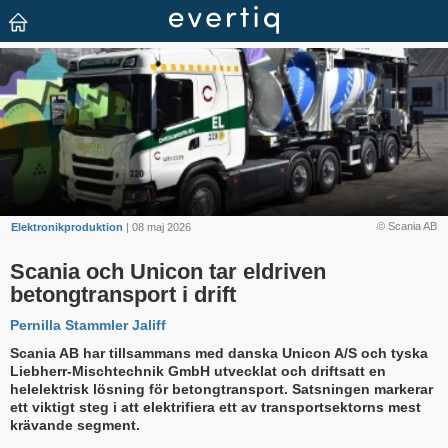
© Scania AB
Elektronikproduktion
| 08 maj 2026
Scania och Unicon tar eldriven
betongtransport i drift
Pernilla Stammler Jaliff
Scania AB har tillsammans med danska Unicon A/S och tyska
Liebherr-Mischtechnik GmbH utvecklat och driftsatt en
helelektrisk lösning för betongtransport. Satsningen markerar
ett viktigt steg i att elektrifiera ett av transportsektorns mest
krävande segment.