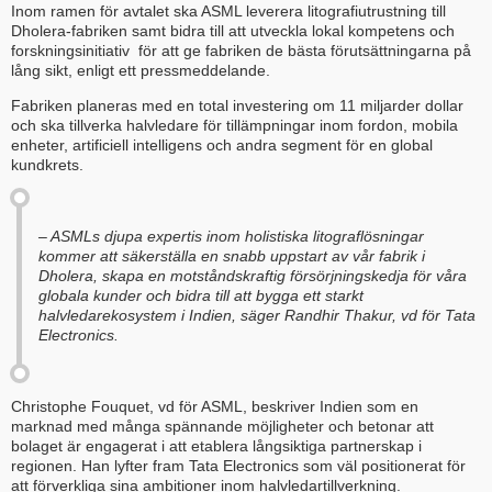
Inom ramen för avtalet ska ASML leverera litografiutrustning till
Dholera-fabriken samt bidra till att utveckla lokal kompetens och
forskningsinitiativ för att ge fabriken de bästa förutsättningarna på
lång sikt, enligt ett pressmeddelande.
Fabriken planeras med en total investering om 11 miljarder dollar
och ska tillverka halvledare för tillämpningar inom fordon, mobila
enheter, artificiell intelligens och andra segment för en global
kundkrets.
– ASMLs djupa expertis inom holistiska litograflösningar
kommer att säkerställa en snabb uppstart av vår fabrik i
Dholera, skapa en motståndskraftig försörjningskedja för våra
globala kunder och bidra till att bygga ett starkt
halvledarekosystem i Indien, säger Randhir Thakur, vd för Tata
Electronics.
Christophe Fouquet, vd för ASML, beskriver Indien som en
marknad med många spännande möjligheter och betonar att
bolaget är engagerat i att etablera långsiktiga partnerskap i
regionen. Han lyfter fram Tata Electronics som väl positionerat för
att förverkliga sina ambitioner inom halvledartillverkning.