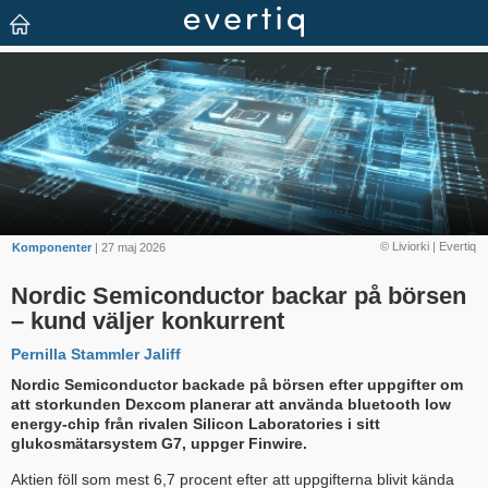
© Liviorki | Evertiq
Komponenter
| 27 maj 2026
Nordic Semiconductor backar på börsen
– kund väljer konkurrent
Pernilla Stammler Jaliff
Nordic Semiconductor backade på börsen efter uppgifter om
att stor­kunden Dexcom planerar att använda bluetooth low
energy-chip från rivalen Silicon Laboratories i sitt
glukosmätarsystem G7, uppger Finwire.
Aktien föll som mest 6,7 procent efter att uppgifterna blivit kända