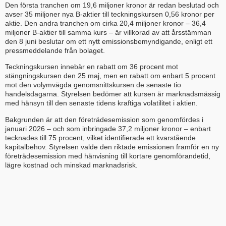
Den första tranchen om 19,6 miljoner kronor är redan beslutad och
avser 35 miljoner nya B-aktier till teckningskursen 0,56 kronor per
aktie. Den andra tranchen om cirka 20,4 miljoner kronor – 36,4
miljoner B-aktier till samma kurs – är villkorad av att årsstämman
den 8 juni beslutar om ett nytt emissionsbemyndigande, enligt ett
pressmeddelande från bolaget.
Teckningskursen innebär en rabatt om 36 procent mot
stängningskursen den 25 maj, men en rabatt om enbart 5 procent
mot den volymvägda genomsnittskursen de senaste tio
handelsdagarna. Styrelsen bedömer att kursen är marknadsmässig
med hänsyn till den senaste tidens kraftiga volatilitet i aktien.
Bakgrunden är att den företrädesemission som genomfördes i
januari 2026 – och som inbringade 37,2 miljoner kronor – enbart
tecknades till 75 procent, vilket identifierade ett kvarstående
kapitalbehov. Styrelsen valde den riktade emissionen framför en ny
företrädesemission med hänvisning till kortare genomförandetid,
lägre kostnad och minskad marknadsrisk.