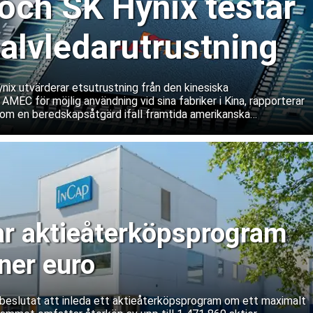
ch SK Hynix testar
halvledarutrustning
ix utvärderar etsutrustning från den kinesiska
 AMEC för möjlig användning vid sina fabriker i Kina, rapporterar
om en beredskapsåtgärd ifall framtida amerikanska
våra service och underhåll av västerländsk utrustning. Båda
ifterna.
ar aktieåterköpsprogram
ner euro
r beslutat att inleda ett aktieåterköpsprogram om ett maximalt