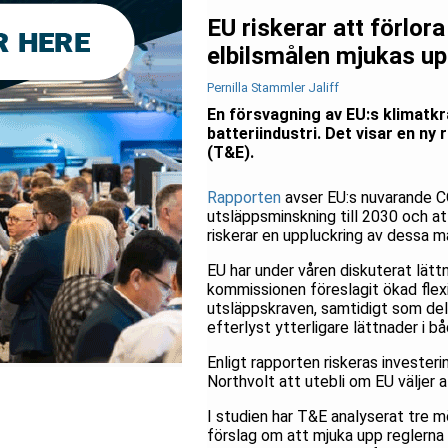
EU riskerar att förlor
elbilsmålen mjukas u
Pernilla Stammler Jaliff
En försvagning av EU:s klimatkr
batteriindustri. Det visar en n
(T&E).
Rapporten
avser EU:s nuvarande CO
utsläppsminskning till 2030 och att
riskerar en uppluckring av dessa må
EU har under våren diskuterat lättn
kommissionen föreslagit ökad flexibi
utsläppskraven, samtidigt som de
efterlyst ytterligare lättnader i 
Enligt rapporten riskeras investe
Northvolt att utebli om EU väljer 
I studien har T&E analyserat tre 
förslag om att mjuka upp reglerna