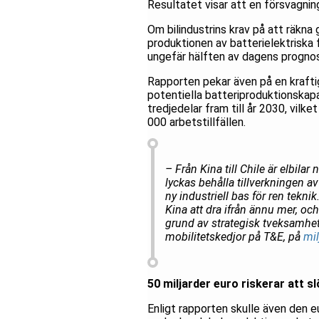
Resultatet visar att en försvagning
Om bilindustrins krav på att räkn
produktionen av batterielektriska 
ungefär hälften av dagens prognos
Rapporten pekar även på en kraftig
potentiella batteriproduktionskap
tredjedelar fram till år 2030, vilk
000 arbetstillfällen.
– Från Kina till Chile är elbila
lyckas behålla tillverkningen a
ny industriell bas för ren tek
Kina att dra ifrån ännu mer, och
grund av strategisk tveksamhet,
mobilitetskedjor på T&E, på
mi
50 miljarder euro riskerar att s
Enligt rapporten skulle även den 