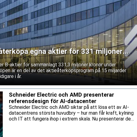
återköpa egna aktier för 331 miljoner
ner B-aktier för sammanlagt 331,3 miljoner kronor under
öpen är en del av det aktieåterköpsprogram på 15 miljarder
igare i år.
Schneider Electric och AMD presenterar
referensdesign för AI-datacenter
Schneider Electric och AMD siktar på att lösa ett av AI-
datacentrens största huvudbry – hur man får kraft, kylning
och IT att fungera ihop i extrem skala. Nu presenterar de
en gemensam referensdesign för AMD:s Helios-plattform.