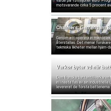
värde på 15 miljoner euro. Prog
motsvarande cirka 5 procent av
Chalmers: Gemensam BCI
Genom att operera in mikroelekt
återställas. Det menar forskare
tekniska likheter mellan hjärn-da
Verkor byter vd när batt
Den franska batteritillverkare
in i nästa fas av sin industriell
levererat de första batterierna 