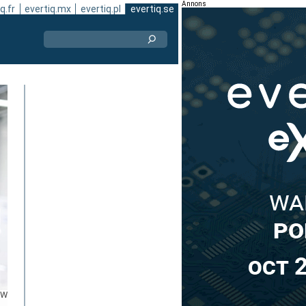
Annons
q.fr
evertiq.mx
evertiq.pl
evertiq.se
MW