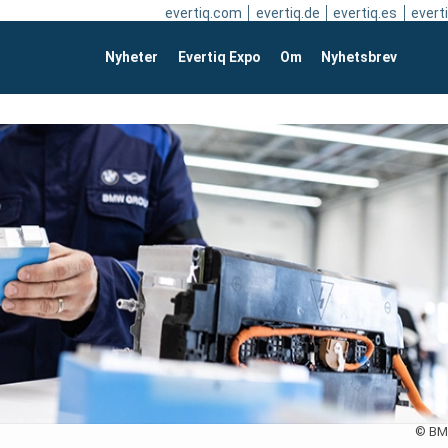
evertiq.com
evertiq.de
evertiq.es
everti
Nyheter
Evertiq Expo
Om
Nyhetsbrev
© B