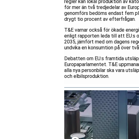
regler kan lokal produktion av kat
för mer än två tredjedelar av Euro
genomförs bedöms endast fem plane
drygt tio procent av efterfrågan.
T&E varnar också för ökade energik
enligt rapporten leda till att EU:s
2035, jämfört med om dagens regel
undvika en konsumtion på över två m
Debatten om EU:s framtida utsläp
Europaparlamentet. T&E uppmanar 
alla nya personbilar ska vara utslä
och elbilsproduktion.