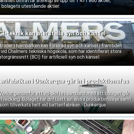
rammet omfattar återköp av upp till 1 471 860 aktier,
 bolagets utestående aktier.
-teknik kan återställa syn och känsel
roder i hjärnbarken kan förlorad syn och känsel i framtiden
 vid Chalmers tekniska högskola, som har identifierat stora
torgränssnitt (BCI) för artificiell syn och känsel.
erifabriken i Dunkerque går in i produktionsfas
n Verkor genomför ett vd-skifte i samband med att bolaget går
a utveckling. Bolaget har driftsatt sin andra produktionslinje samt
som tillverkats helt vid batterifabriken i Dunkerque.