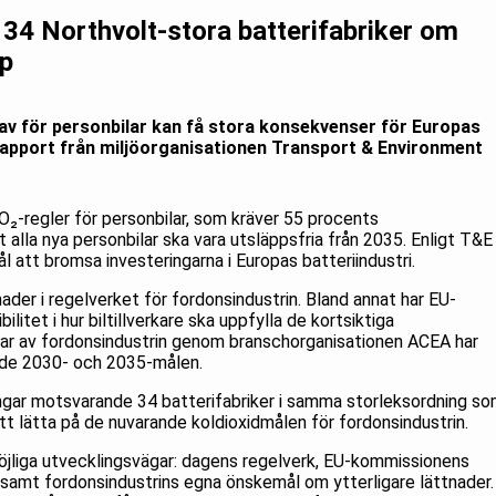
a 34 Northvolt-stora batterifabriker om
pp
av för personbilar kan få stora konsekvenser för Europas
y rapport från miljöorganisationen Transport & Environment
₂-regler för personbilar, som kräver 55 procents
 alla nya personbilar ska vara utsläppsfria från 2035. Enligt T&E
l att bromsa investeringarna i Europas batteriindustri.
ader i regelverket för fordonsindustrin. Bland annat har EU-
litet i hur biltillverkare ska uppfylla de kortsiktiga
lar av fordonsindustrin genom branschorganisationen ACEA har
både 2030- och 2035-målen.
ringar motsvarande 34 batterifabriker i samma storleksordning s
att lätta på de nuvarande koldioxidmålen för fordonsindustrin.
möjliga utvecklingsvägar: dagens regelverk, EU-kommissionens
 samt fordonsindustrins egna önskemål om ytterligare lättnader.