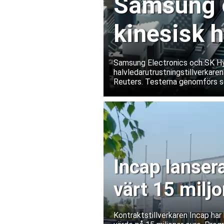
Samsung o
kinesisk 
Samsung Electronics och SK Hyn
halvledarutrustningstillverkaren
Reuters. Testerna genomförs s
exportrestriktioner skulle förs
bolagen tillbakavisar dock uppg
Incap lanser
värt 15 miljo
Kontraktstillverkaren Incap ha