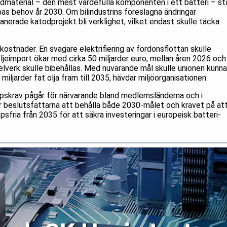
odmaterial – den mest värdefulla komponenten i ett batteri – st
pas behov år 2030. Om bilindustrins föreslagna ändringar
rade katodprojekt bli verklighet, vilket endast skulle täcka
ostnader. En svagare elektrifiering av fordonsflottan skulle
 oljeimport ökar med cirka 50 miljarder euro, mellan åren 2026 och
verk skulle bibehållas. Med nuvarande mål skulle unionen kunna
iljarder fat olja fram till 2035, hävdar miljöorganisationen.
pskrav pågår för närvarande bland medlemsländerna och i
beslutsfattarna att behålla både 2030-målet och kravet på at
ppsfria från 2035 för att säkra investeringar i europeisk batteri-