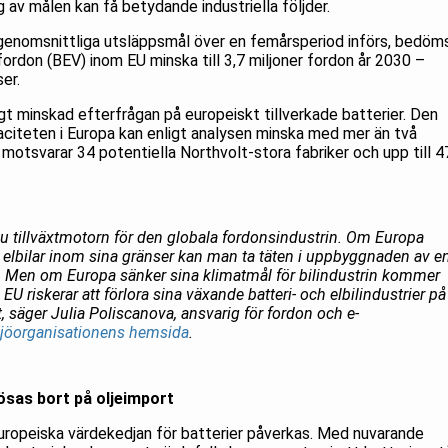
 av målen kan få betydande industriella följder.
a genomsnittliga utsläppsmål över en femårsperiod införs, bedöm
fordon (BEV) inom EU minska till 3,7 miljoner fordon år 2030 –
er.
t minskad efterfrågan på europeiskt tillverkade batterier. Den
aciteten i Europa kan enligt analysen minska med mer än två
et motsvarar 34 potentiella Northvolt-stora fabriker och upp till 4
r nu tillväxtmotorn för den globala fordonsindustrin. Om Europa
v elbilar inom sina gränser kan man ta täten i uppbyggnaden av e
nik. Men om Europa sänker sina klimatmål för bilindustrin kommer
 EU riskerar att förlora sina växande batteri- och elbilindustrier på
 säger Julia Poliscanova, ansvarig för fordon och e-
ljöorganisationens hemsida
.
lösas bort på oljeimport
europeiska värdekedjan för batterier påverkas. Med nuvarande