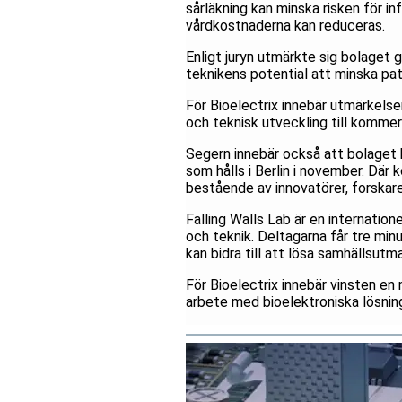
sårläkning kan minska risken för i
vårdkostnaderna kan reduceras.
Enligt juryn utmärkte sig bolaget
teknikens potential att minska pa
För Bioelectrix innebär utmärkels
och teknisk utveckling till kommer
Segern innebär också att bolaget kva
som hålls i Berlin i november. Där 
bestående av innovatörer, forskare
Falling Walls Lab är en internatio
och teknik. Deltagarna får tre minu
kan bidra till att lösa samhällsutm
För Bioelectrix innebär vinsten en
arbete med bioelektroniska lösnin