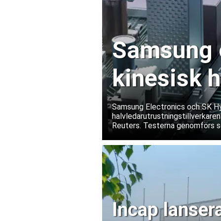
Samsung o
kinesisk 
Samsung Electronics och SK Hyn
halvledarutrustningstillverkaren
Reuters. Testerna genomförs s
exportrestriktioner skulle förs
bolagen tillbakavisar dock uppg
Incap lanser