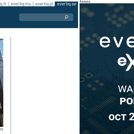
Annons
q.fr
evertiq.mx
evertiq.pl
evertiq.se
rs