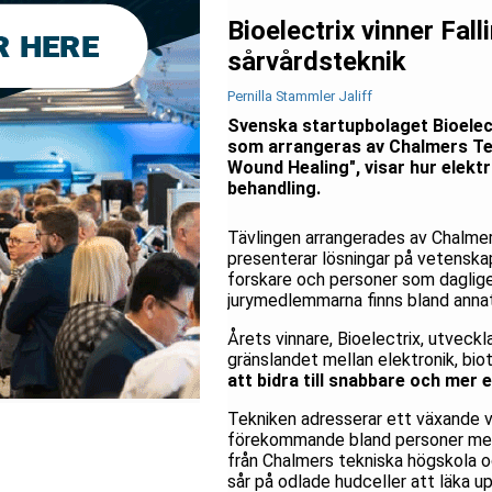
Bioelectrix vinner Fal
sårvårdsteknik
Pernilla Stammler Jaliff
Svenska startupbolaget Bioelect
som arrangeras av Chalmers Tek
Wound Healing", visar hur elektr
behandling.
Tävlingen arrangerades av Chalmer
presenterar lösningar på vetenska
forskare och personer som daglige
jurymedlemmarna finns bland annat 
Årets vinnare, Bioelectrix, utveckl
gränslandet mellan elektronik, bi
att bidra till snabbare och mer e
Tekniken adresserar ett växande vå
förekommande bland personer med d
från Chalmers tekniska högskola och
sår på odlade hudceller att läka u