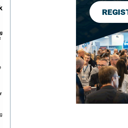
k
rg
c
e
r
t
ng