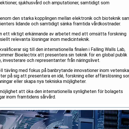
nfektioner, sjukhusvård och amputationer, samtidigt som
 genom den starka kopplingen mellan elektronik och bioteknik sa
tienters lidande och samtidigt sänka framtida vårdkostnader.
en ett viktigt erkännande av arbetet med att omsätta forskning
siellt relevanta lösningar inom medicinteknik.
lificerar sig till den internationella finalen i Falling Walls Lab,
kommer Bioelectrix att presentera sin teknik för en global publik
, investerare och representanter från näringslivet.
nell tävling med fokus på banbrytande innovationer inom vetensk
ter på sig att presentera en idé, forskning eller affärslösning s
aningar eller skapa nya tekniska möjligheter.
 möjlighet att öka den internationella synligheten för bolagets
gar inom framtidens sårvård.