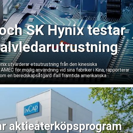
ch SK Hynix testar
halvledarutrustning
ix utvärderar etsutrustning från den kinesiska
 AMEC för möjlig användning vid sina fabriker i Kina, rapporterar
om en beredskapsåtgärd ifall framtida amerikanska
våra service och underhåll av västerländsk utrustning. Båda
ifterna.
ar aktieåterköpsprogram