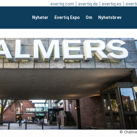
evertiq.com
evertiq.de
evertiq.es
everti
Nyheter
Evertiq Expo
Om
Nyhetsbrev
© Chalme