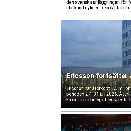
den svenska anläggningen för fe
slutkund nyligen besökt fabriken
leverantörsgodkännande invänt
Ericsson fortsätter 
kronor
Ericsson har återköpt 3,5 miljo
perioden 27–31 juli 2026. Återk
kronor som bolaget lanserade tid