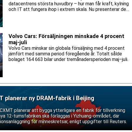
datacentrens största huvudbry – hur man får kraft, kylning
och IT att fungera ihop i extrem skala. Nu presenterar de
en gemensam referensdesign för AMD:s Helios-plattform.
Volvo Cars: Försäljningen minskade 4 procent
maj-juli
Volvo Cars minskar sin globala försäljning med 4 procent
jämfört med samma period föregående år. Totalt sålde
bolaget 164 663 bilar under tremånadersperioden maj–juli.
 planerar ny DRAM-fabrik i Beijing
CXMT planerar att bygga ytterligare en fabrik för tillverkning
nya 12-tumsfabriken ska förläggas i Yizhuang-området, där
onsanläggning för minneskretsar, enligt uppgifter till Reuters.