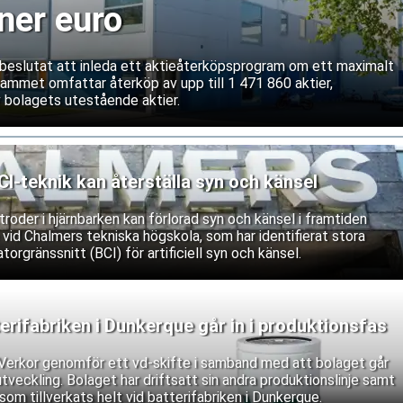
ner euro
r beslutat att inleda ett aktieåterköpsprogram om ett maximalt
rammet omfattar återköp av upp till 1 471 860 aktier,
 bolagets utestående aktier.
-teknik kan återställa syn och känsel
roder i hjärnbarken kan förlorad syn och känsel i framtiden
 vid Chalmers tekniska högskola, som har identifierat stora
torgränssnitt (BCI) för artificiell syn och känsel.
erifabriken i Dunkerque går in i produktionsfas
n Verkor genomför ett vd-skifte i samband med att bolaget går
a utveckling. Bolaget har driftsatt sin andra produktionslinje samt
som tillverkats helt vid batterifabriken i Dunkerque.