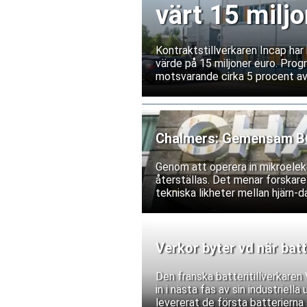
värt 15 miljo
Kontraktstillverkaren Incap ha
värde på 15 miljoner euro. Prog
motsvarande cirka 5 procent av
Chalmers: Gemensam BCI
Genom att operera in mikroelekt
återställas. Det menar forskare
tekniska likheter mellan hjärn-da
Verkor byter vd när batt
Den franska batteritillverkare
in i nästa fas av sin industriell
levererat de första batterierna 