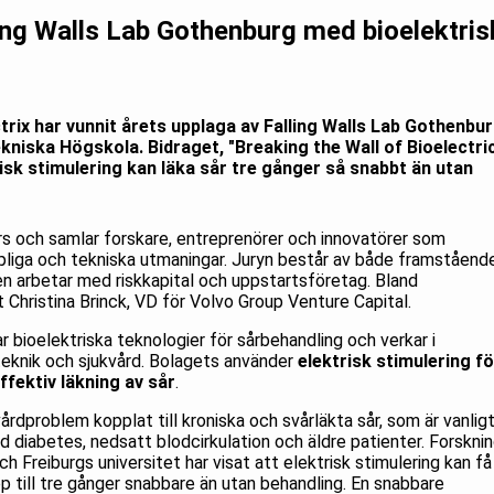
ling Walls Lab Gothenburg med bioelektris
rix har vunnit årets upplaga av Falling Walls Lab Gothenbu
niska Högskola. Bidraget, "Breaking the Wall of Bioelectri
isk stimulering kan läka sår tre gånger så snabbt än utan
s och samlar forskare, entreprenörer och innovatörer som
pliga och tekniska utmaningar. Juryn består av både framståend
n arbetar med riskkapital och uppstartsföretag. Bland
Christina Brinck, VD för Volvo Group Venture Capital.
ar bioelektriska teknologier för sårbehandling och verkar i
oteknik och sjukvård. Bolagets använder
elektrisk stimulering fö
ffektiv läkning av sår
.
rdproblem kopplat till kroniska och svårläkta sår, som är vanlig
iabetes, nedsatt blodcirkulation och äldre patienter. Forskni
 Freiburgs universitet har visat att elektrisk stimulering kan få
pp till tre gånger snabbare än utan behandling. En snabbare