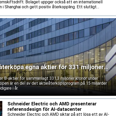
mskiftsdrift. Bolaget uppger också att en internationell
 i Shanghai och gett positiv återkoppling. Ett slutligt
as dock fortfarande.
återköpa egna aktier för 331 miljoner
ner B-aktier för sammanlagt 331,3 miljoner kronor under
öpen är en del av det aktieåterköpsprogram på 15 miljarder
igare i år.
Schneider Electric och AMD presenterar
referensdesign för AI-datacenter
Schneider Electric och AMD siktar på att lösa ett av AI-