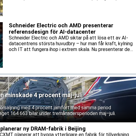
miljarder kronor som bolaget lanserade tidigare i år.
Schneider Electric och AMD presenterar
referensdesign för AI-datacenter
Schneider Electric och AMD siktar på att lösa ett av AI-
datacentrens största huvudbry – hur man får kraft, kylning
och IT att fungera ihop i extrem skala. Nu presenterar de
en gemensam referensdesign för AMD:s Helios-plattform.
en minskade 4 procent maj-juli
 försäljning med 4 procent jämfört med samma period
aget 164 663 bilar under tremånadersperioden maj–juli.
lanerar ny DRAM-fabrik i Beijing
CXMT planerar att bygga ytterligare en fabrik för tillverkning