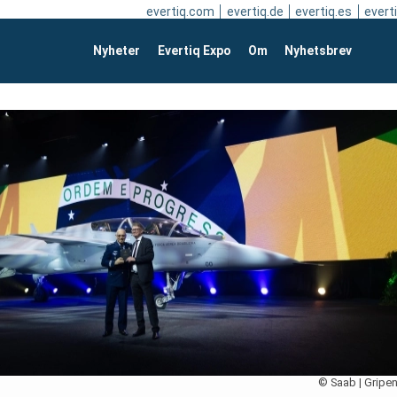
evertiq.com
evertiq.de
evertiq.es
everti
Nyheter
Evertiq Expo
Om
Nyhetsbrev
© Saab | Gripen