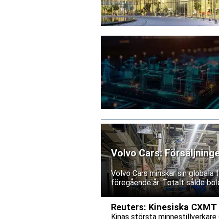
Volvo Cars: Försäljning
Volvo Cars minskar sin globala
föregående år. Totalt sålde bol
Reuters: Kinesiska CXMT p
Kinas största minnestillverkare 