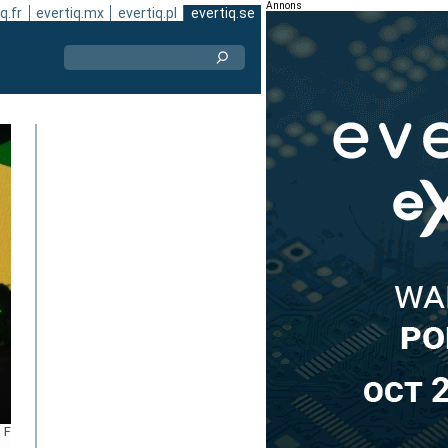
Annons
q.fr
evertiq.mx
evertiq.pl
evertiq.se
 F