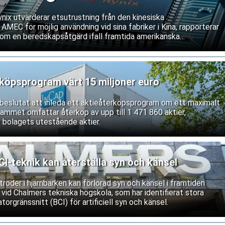
ix utvärderar etsutrustning från den kinesiska
 AMEC för möjlig användning vid sina fabriker i Kina, rapporterar
om en beredskapsåtgärd ifall framtida amerikanska
våra service och underhåll av västerländsk utrustning. Båda
ifterna.
rköpsprogram värt 15 miljoner euro
r beslutat att inleda ett aktieåterköpsprogram om ett maximalt
rammet omfattar återköp av upp till 1 471 860 aktier,
 bolagets utestående aktier.
-teknik kan återställa syn och känsel
roder i hjärnbarken kan förlorad syn och känsel i framtiden
 vid Chalmers tekniska högskola, som har identifierat stora
torgränssnitt (BCI) för artificiell syn och känsel.