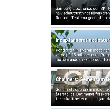
Samsung Electronics och SK Hyn
halvledarutrustningstillverkaren
Reuters. Testerna genomförs s
exportrestriktioner skulle förs
bolagen tillbakavisar dock uppg
Incap lanserar aktieåte
Kontraktstillverkaren Incap ha
värde på 15 miljoner euro. Prog
motsvarande cirka 5 procent av
Chalmers: Gemensam BCI
Genom att operera in mikroelekt
återställas. Det menar forskare
tekniska likheter mellan hjärn-da