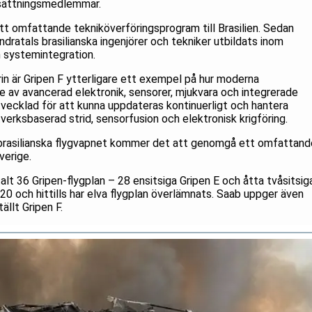
esättningsmedlemmar.
tt omfattande tekniköverföringsprogram till Brasilien. Sedan
ratals brasilianska ingenjörer och tekniker utbildats inom
 systemintegration.
rin är Gripen F ytterligare ett exempel på hur moderna
nde av avancerad elektronik, sensorer, mjukvara och integrerade
vecklad för att kunna uppdateras kontinuerligt och hantera
verksbaserad strid, sensorfusion och elektronisk krigföring.
et brasilianska flygvapnet kommer det att genomgå ett omfattand
verige.
alt 36 Gripen-flygplan – 28 ensitsiga Gripen E och åtta tvåsitsig
20 och hittills har elva flygplan överlämnats. Saab uppger även
ällt Gripen F.