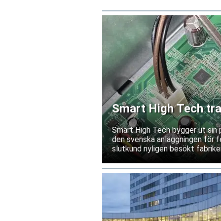
Smart High Tech tra
Kina
Smart High Tech bygger ut sin 
den svenska anläggningen för fe
slutkund nyligen besökt fabriken
leverantörsgodkännande invänt