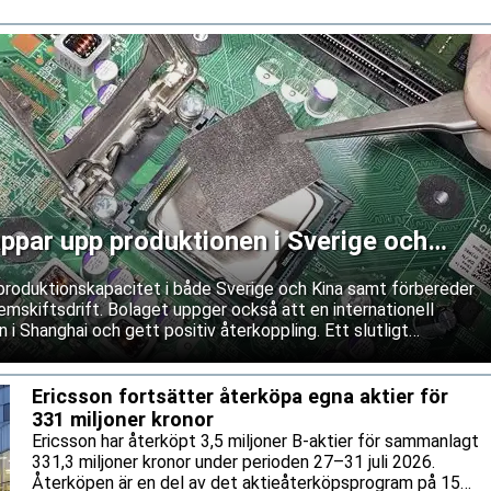
ppar upp produktionen i Sverige och
produktionskapacitet i både Sverige och Kina samt förbereder
mskiftsdrift. Bolaget uppger också att en internationell
 i Shanghai och gett positiv återkoppling. Ett slutligt
as dock fortfarande.
Ericsson fortsätter återköpa egna aktier för
331 miljoner kronor
Ericsson har återköpt 3,5 miljoner B-aktier för sammanlagt
331,3 miljoner kronor under perioden 27–31 juli 2026.
Återköpen är en del av det aktieåterköpsprogram på 15