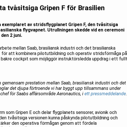
a tvåsitsiga Gripen F för Brasilien
 exemplaret av stridsflygplanet Gripen F, den tvåsitsiga
rasilianska flygvapnet. Utrullningen skedde vid en ceremoni
den 2 juni.
rbete mellan Saab, brasiliansk industri och det brasilianska
 för att kombinera pilotutbildning och operativ stridsförmåga på
akre cockpit som möjliggör instruktörsledda uppdrag i ett full
en gemensam prestation mellan Saab, brasiliansk industri och det
peglar det djupa förtroende vi har byggt upp tillsammans under
chef för Saabs affärsområde Aeronautics, i
ett pressmeddelande
.
m som Gripen E och delar flygplanets sensorer, avionik och
den tvåsitsiga versionen kunna påskynda pilotutbildning och
tärker den operativa förmågan genom att fördela