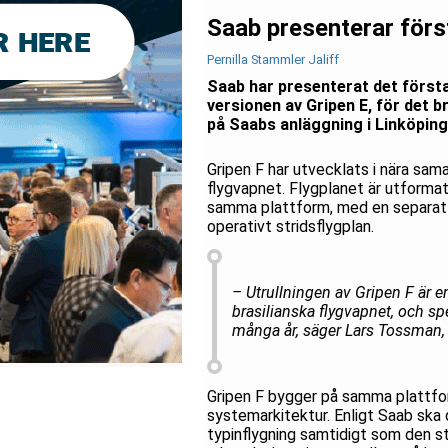
Saab presenterar först
Pernilla Stammler Jaliff
Saab har presenterat det första
versionen av Gripen E, för det b
på Saabs anläggning i Linköping 
Gripen F har utvecklats i nära sama
flygvapnet. Flygplanet är utformat
samma plattform, med en separat b
operativt stridsflygplan.
– Utrullningen av Gripen F är 
brasilianska flygvapnet, och s
många år, säger Lars Tossman, 
Gripen F bygger på samma plattfor
systemarkitektur. Enligt Saab ska 
typinflygning samtidigt som den s