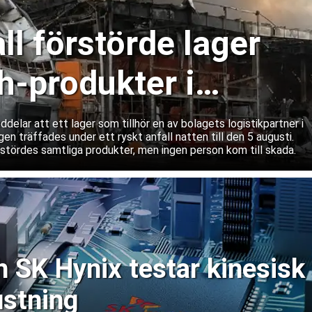
ll förstörde lager
-produkter i
lar att ett lager som tillhör en av bolagets logistikpartner i
gen träffades under ett ryskt anfall natten till den 5 augusti.
rstördes samtliga produkter, men ingen person kom till skada.
SK Hynix testar kinesisk
ustning