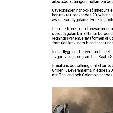
arbetsbelastningen mellan två b
Utvecklingen har också inneburit e
kontraktet tecknades 2014 har hund
avancerad flygplansutveckling och
För elektronik- och försvarsindust
stridsflygplan blir allt mer beroe
ledningssystem. Plattformen är ut
framtida krav inom bland annat nät
Innan flygplanet levereras till d
flygprovningsprogram hos Saab i S
Brasiliens beställning omfattar tot
Gripen F. Leveranserna inleddes 20
att Thailand och Colombia har best