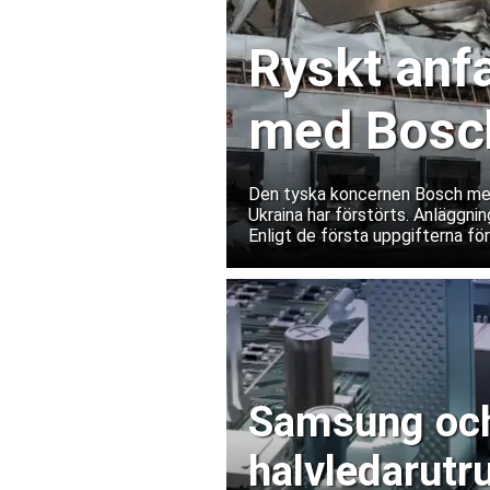
Ryskt anfa
med Bosch
Ukraina
Den tyska koncernen Bosch medde
Ukraina har förstörts. Anläggnin
Enligt de första uppgifterna fö
Samsung och 
halvledarutr