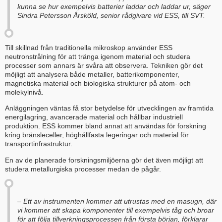
kunna se hur exempelvis batterier laddar och laddar ur, säger
Sindra Petersson Årsköld, senior rådgivare vid ESS, till SVT.
Till skillnad från traditionella mikroskop använder ESS
neutronstrålning för att tränga igenom material och studera
processer som annars är svåra att observera. Tekniken gör det
möjligt att analysera både metaller, batterikomponenter,
magnetiska material och biologiska strukturer på atom- och
molekylnivå.
Anläggningen väntas få stor betydelse för utvecklingen av framtida
energilagring, avancerade material och hållbar industriell
produktion. ESS kommer bland annat att användas för forskning
kring bränsleceller, höghållfasta legeringar och material för
transportinfrastruktur.
En av de planerade forskningsmiljöerna gör det även möjligt att
studera metallurgiska processer medan de pågår.
– Ett av instrumenten kommer att utrustas med en masugn, där
vi kommer att skapa komponenter till exempelvis tåg och broar
för att följa tillverkningsprocessen från första början, förklarar