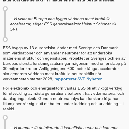
låter forskare se rakt in i materiens minsta beståndsdelar.
– Vi visar att Europa kan bygga världens mest kraftfulla
accelerator, säger ESS generaldirektör Helmut Schober till
SVT.
ESS byggs av 13 europeiska länder med Sverige och Danmark
som värdnationer och använder neutroner för att undersöka
materiens struktur och egenskaper. Projektet är Sveriges och en av
Europas största forskningssatsningar någonsin, med en prislapp på
30 miljarder kronor. Anläggningens 600 meter långa accelerator
ska generera världens mest kraftfulla neutronkälla när
verksamheten startar 2028,
rapporterar SVT Nyheter
.
För elektronik- och energisektorn väntas ESS bli ett viktigt verktyg
för utveckling av nästa generations batterier, halvledarmaterial och
datalagringsteknik. Genom neutronanalys kan forskare följa hur
litiumjoner rör sig inuti ett batteri under laddning och urladdning – i
realtid.
– Vi kommer få detaljerade tidsupplösta serier och kommer