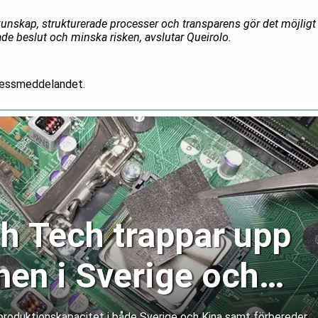
nskap, strukturerade processer och transparens gör det möjligt
ade beslut och minska risken, avslutar Queirolo.
pressmeddelandet.
h Tech trappar upp
nen i Sverige och
produktionskapacitet i både Sverige och Kina samt förbereder