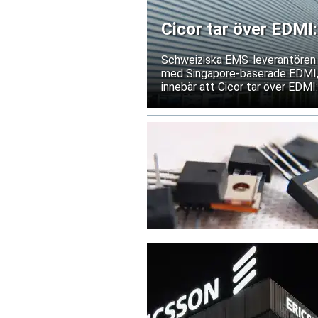
Cicor tar över EDMI:
kapaciteten i Asien
Schweiziska EMS-leverantören C
med Singapore-baserade EDMI, e
innebär att Cicor tar över EDMI
bolagen tecknar ett långsiktigt 