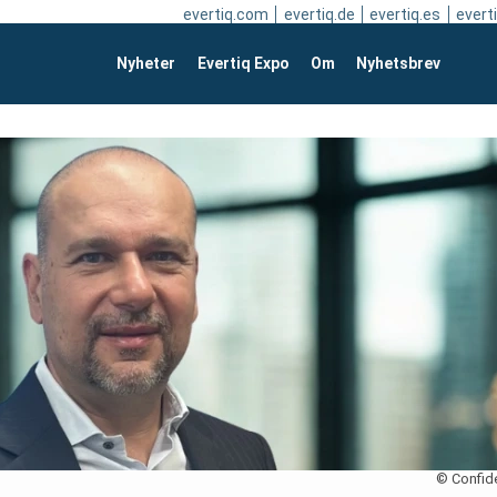
evertiq.com
evertiq.de
evertiq.es
everti
Nyheter
Evertiq Expo
Om
Nyhetsbrev
© Confid