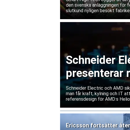
den svenska anläggningen för fe
slutkund nyligen besökt fabriken
leverantörsgodkännande invänt
Schneider El
presenterar 
datacenter
Schneider Electric och AMD sik
man får kraft, kylning och IT a
referensdesign för AMD:s Helio
Ericsson fortsätter åte