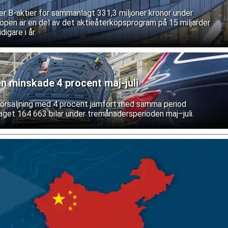
ner B-aktier för sammanlagt 331,3 miljoner kronor under
öpen är en del av det aktieåterköpsprogram på 15 miljarder
igare i år.
en minskade 4 procent maj-juli
 försäljning med 4 procent jämfört med samma period
aget 164 663 bilar under tremånadersperioden maj–juli.