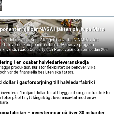
Utrullningen inleddes i juli 2026.
nenter hjälper NASA i jakten på liv på Mars
aget John Evans' Sons återigen har valts av NASA:s Jet
r att leverera komponenter till ett Marsroverprogram.
r används i både Curiosity och Perseverance, som sedan 2021
 på tecken på tidigare mikrobiellt liv.
iering i en osäker halvledarleveranskedja
ägga produktion, hur stor flexibilitet de behöver, vilka
och var de finansiella besluten ska fattas.
 dollar i gasförsörjning till halvledarfabrik i
nvesterar 1 miljard dollar för att bygga ut sin gasinfrastruktur
n följer på ett nytt långsiktigt leveransavtal med en av
rkare.
I-gigafabriker – investeringar på över 30 miljarder