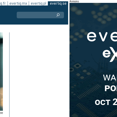
Annons
q.fr
evertiq.mx
evertiq.pl
evertiq.se
ee