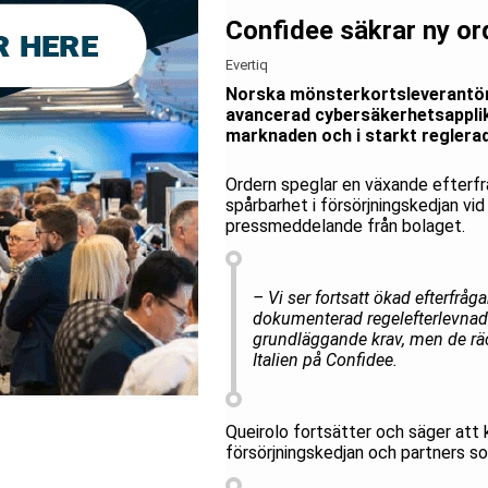
Confidee säkrar ny ord
Evertiq
Norska mönsterkortsleverantören
avancerad cybersäkerhetsapplika
marknaden och i starkt reglera
Ordern speglar en växande efterf
spårbarhet i försörjningskedjan vid
pressmeddelande från bolaget.
– Vi ser fortsatt ökad efterfråg
dokumenterad regelefterlevnad i
grundläggande krav, men de räc
Italien på Confidee.
Queirolo fortsätter och säger att 
försörjningskedjan och partners s