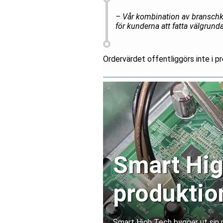
– Vår kombination av branschku
för kunderna att fatta välgrund
Ordervärdet offentliggörs inte i 
Smart Hig
produktio
Kina
Smart High Tech bygger ut sin 