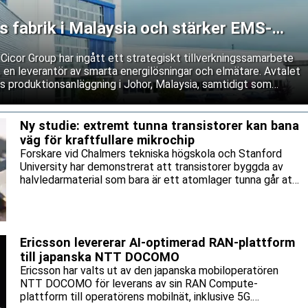
s fabrik i Malaysia och stärker EMS-
icor Group har ingått ett strategiskt tillverkningssamarbete
n leverantör av smarta energilösningar och elmätare. Avtalet
:s produktionsanläggning i Johor, Malaysia, samtidigt som
tillverkningsavtal.
Ny studie: extremt tunna transistorer kan bana
väg för kraftfullare mikrochip
Forskare vid Chalmers tekniska högskola och Stanford
University har demonstrerat att transistorer byggda av
halvledarmaterial som bara är ett atomlager tunna går att
krympa ner till mycket små storlekar utan att prestandan
försämras. Fyndet öppnar för att framtidens mikrochip
kan bli både snabbare och mer energisnåla än vad dagens
kiselbaserade teknik klarar av.
Ericsson levererar AI-optimerad RAN-plattform
till japanska NTT DOCOMO
Ericsson har valts ut av den japanska mobiloperatören
NTT DOCOMO för leverans av sin RAN Compute-
plattform till operatörens mobilnät, inklusive 5G.