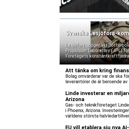
Svenska Lesjöfors-kompo
Lesjöfors uppger att dotterbol
Propulsion Laboratory (JPL) fö
Företagets konstantkraftfjädra
utforskar Jezero-kratern i jakten
Att tänka om kring finans
Bolag omvärderar var de ska förl
leverantörer de är beroende av 
Linde investerar en miljard
Arizona
Gas- och teknikföretaget Linde i
i Phoenix, Arizona. Investeringe
världens största halvledartillve
EU vill etablera sju nya A