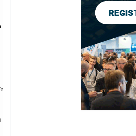
n
h
de
i