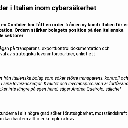
er i Italien inom cybersäkerhet
 Confidee har fått en order från en ny kund i Italien för e
tion. Ordern stärker bolagets position på den italienska
de sektorer.
rågan på transparens, exportkontrolldokumentation och
 val av strategiska leverantörspartner, enligt ett
an från italienska bolag som söker större transparens, kontroll oc
 sina leveranskedjor. Kvalitet och leveransprecision är fortfaran
ker inte längre på egen hand, säger Andrea Queirolo, säljchef
kunderna i allt högre grad söker förutsägbarhet, motståndskraft 
om kan hantera allt mer komplexa krav.