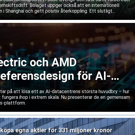
mskiftsdrift. Bolaget uppger också att en internationell
 i Shanghai och gett positiv återkoppling. Ett slutligt
as dock fortfarande.
ectric och AMD
referensdesign för AI-
tar på att lösa ett av AI-datacentrens största huvudbry – hur
tt fungera ihop i extrem skala. Nu presenterar de en gemensam
s-plattform.
rköpa egna aktier för 331 miljoner kronor