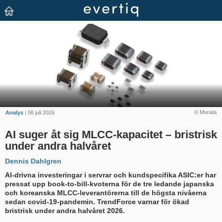
© Murata
Analys
| 06 juli 2026
AI suger åt sig MLCC-kapacitet – bristrisk
under andra halvåret
Dennis Dahlgren
AI-drivna investeringar i servrar och kundspecifika ASIC:er har
pressat upp book-to-bill-kvoterna för de tre ledande japanska
och koreanska MLCC-leverantörerna till de högsta nivåerna
sedan covid-19-pandemin. TrendForce varnar för ökad
bristrisk under andra halvåret 2026.