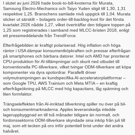
I slutet av juni 2026 hade book-to-bill-kvoterna för Murata,
Samsung Electro-Mechanics och Taiyo Yuden stigit till 1,30, 1,31
respektive 1,25. Branschens samlade nivå uppgick till 1,04. Murata
sticker ut särskilt – bolagets order-till-backlog-kvot för det första
kvartalet 2026 nådde 1,27, vilket överträffar den tidigare toppen på
1,25 som registrerades i samband med MLCC-bristen 2018, enligt
ett pressmeddelande från TrendForce.
Efterfrågebilden är kraftigt polariserad. Hög inflation och höga
räntor i USA dämpar konsumentköpkraften och pressar efterfrågan
på smartphones och bärbara datorer. Intel och AMD har prioriterat
CPU-produktion för AI-tillämpningar och skurit ned utbudet till
konventionella PC-tillverkare, vilket tvingar ODM-tillverkare att köpa
komponenter via dyra spotordrar. Parallellt driver
volymutrampningen av kundspecifika AI-acceleratorplattformar –
som Google TPU, AWS Trainium och Meta MTIA – en kraftig
efterfrågeökning på MLCC med hög kapacitans, låg spänning och
liten formfaktor.
Trängseleffekten från AI-inriktad tillverkning spiller nu över på bil-
och konsumentmarknaderna. Apples leveranskedja inledde
lageruppbyggnad en till två månader tidigare än normalt, och
fordonssektorns ODM-tillverkare skyndade sina inköp från juli till
maj, som ett tecken på oro inför potentiell brist under det andra
halvåret.