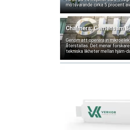
motsvarande cirka 5 procent av
Chalmers: Gemensam BCI
Genom att operera in mikroelekt
återställas. Det menar forskare
tekniska likheter mellan hjärn-da