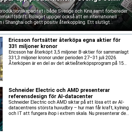
produktionskapacitet i både Sverige och Kina samt förbereder
mskiftsdrift. Bolaget uppger också att en internationell
 i Shanghai och gett positiv återkoppling. Ett slutligt
as dock fortfarande.
Ericsson fortsätter återköpa egna aktier för
331 miljoner kronor
Ericsson har återköpt 3,5 miljoner B-aktier för sammanlagt
331,3 miljoner kronor under perioden 27–31 juli 2026.
Återköpen är en del av det aktieåterköpsprogram på 15
miljarder kronor som bolaget lanserade tidigare i år.
Schneider Electric och AMD presenterar
referensdesign för AI-datacenter
Schneider Electric och AMD siktar på att lösa ett av AI-
datacentrens största huvudbry – hur man får kraft, kylning
och IT att fungera ihop i extrem skala. Nu presenterar de
en gemensam referensdesign för AMD:s Helios-plattform.