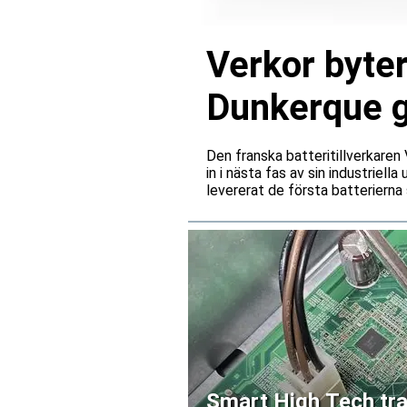
Verkor byter
Dunkerque gå
Den franska batteritillverkare
in i nästa fas av sin industriell
levererat de första batterierna 
Smart High Tech tra