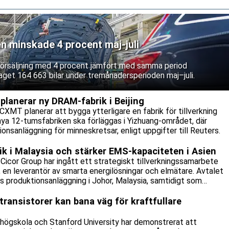
en minskade 4 procent maj-juli
 försäljning med 4 procent jämfört med samma period
aget 164 663 bilar under tremånadersperioden maj–juli.
lanerar ny DRAM-fabrik i Beijing
CXMT planerar att bygga ytterligare en fabrik för tillverkning
nya 12-tumsfabriken ska förläggas i Yizhuang-området, där
onsanläggning för minneskretsar, enligt uppgifter till Reuters.
rik i Malaysia och stärker EMS-kapaciteten i Asien
icor Group har ingått ett strategiskt tillverkningssamarbete
n leverantör av smarta energilösningar och elmätare. Avtalet
:s produktionsanläggning i Johor, Malaysia, samtidigt som
tillverkningsavtal.
transistorer kan bana väg för kraftfullare
 högskola och Stanford University har demonstrerat att