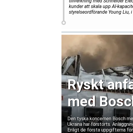
tillverkning med Schneider Elec
kunder att skala upp AI-kapaci
styrelseordförande Young Liu, 
Ryskt anfa
med Bosch
Ukraina
Den tyska koncernen Bosch medde
Ukraina har förstörts. Anläggnin
Enligt de första uppgifterna fö