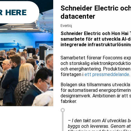
Schneider Electric oc
datacenter
Evertiq
Schneider Electric och Hon Hai 
samarbete för att utveckla AI-d
integrerade infrastrukturlösni
Samarbetet förenar Foxconns expe
och storskalig elektronikproduktio
och energihantering. Produktionen
företagen i
ett pressmeddelande
.
Bolagen ska tillsammans utveckla 
för automatiserad energioptimerin
designramverk. Ambitionen är att s
fabriker.
– I den takt som AI utvecklas b
byggs och levereras. Genom at