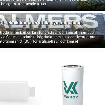
 bolagets utestående aktier.
-teknik kan återställa syn och känsel
roder i hjärnbarken kan förlorad syn och känsel i framtiden
 vid Chalmers tekniska högskola, som har identifierat stora
torgränssnitt (BCI) för artificiell syn och känsel.