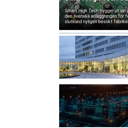
Kina
Smart High Tech bygger ut sin 
den svenska anläggningen för fe
slutkund nyligen besökt fabriken
leverantörsgodkännande invänt