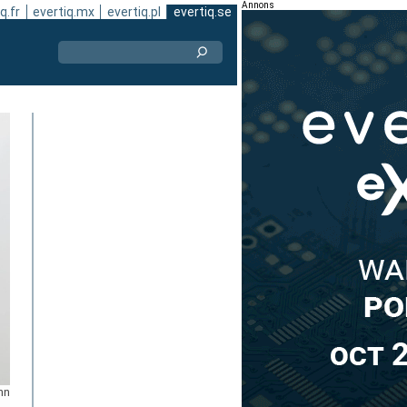
Annons
q.fr
evertiq.mx
evertiq.pl
evertiq.se
nn