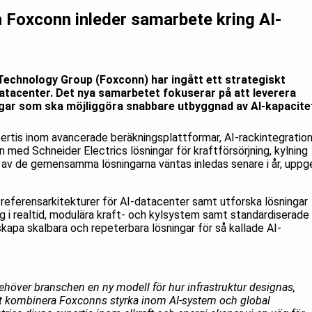
h Foxconn inleder samarbete kring AI-
Technology Group (Foxconn) har ingått ett strategiskt
atacenter. Det nya samarbetet fokuserar på att leverera
ngar som ska möjliggöra snabbare utbyggnad av AI-kapacite
rtis inom avancerade beräkningsplattformar, AI-rackintegratio
n med Schneider Electrics lösningar för kraftförsörjning, kylning
 av de gemensamma lösningarna väntas inledas senare i år, uppg
referensarkitekturer för AI-datacenter samt utforska lösningar
g i realtid, modulära kraft- och kylsystem samt standardiserade
kapa skalbara och repeterbara lösningar för så kallade AI-
ehöver branschen en ny modell för hur infrastruktur designas,
t kombinera Foxconns styrka inom AI-system och global