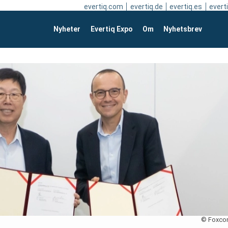
evertiq.com
evertiq.de
evertiq.es
everti
Nyheter
Evertiq Expo
Om
Nyhetsbrev
© Foxco