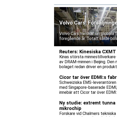
Volvo Cars: Försäljning
Volvo Cars minskar sin globala
föregående år. Totalt sålde bol
Reuters: Kinesiska CXMT p
Kinas största minnestillverkare 
av DRAM-minnen i Beijing. Den 
bolaget redan driver en produkti
Cicor tar över EDMI:s fab
Schweiziska EMS-leverantören C
med Singapore-baserade EDMI, e
innebär att Cicor tar över EDMI
bolagen tecknar ett långsiktigt 
Ny studie: extremt tunna 
mikrochip
Forskare vid Chalmers tekniska