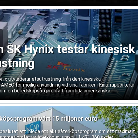
SK Hynix testar kinesisk
ustning
ix utvärderar etsutrustning från den kinesiska
 AMEC för möjlig användning vid sina fabriker i Kina, rapporterar
om en beredskapsåtgärd ifall framtida amerikanska
våra service och underhåll av västerländsk utrustning. Båda
ifterna.
rköpsprogram värt 15 miljoner euro
r beslutat att inleda ett aktieåterköpsprogram om ett maximalt
rammet omfattar återköp av upp till 1 471 860 aktier,