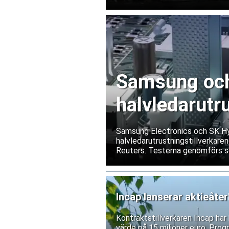
Samsung och 
halvledarutr
Samsung Electronics och SK Hyn
halvledarutrustningstillverkaren
Reuters. Testerna genomförs s
exportrestriktioner skulle förs
bolagen tillbakavisar dock uppg
Incap lanserar aktieåte
Kontraktstillverkaren Incap ha
värde på 15 miljoner euro. Prog