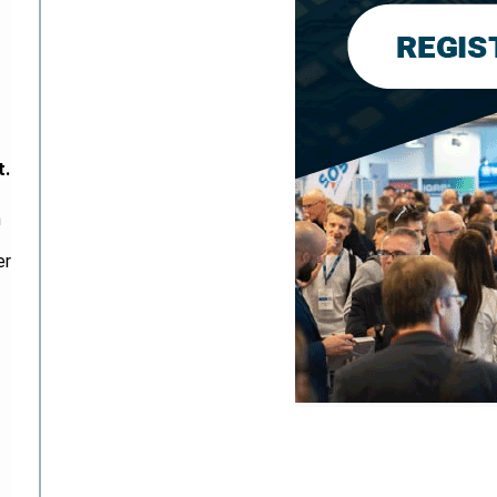
t.
n
er