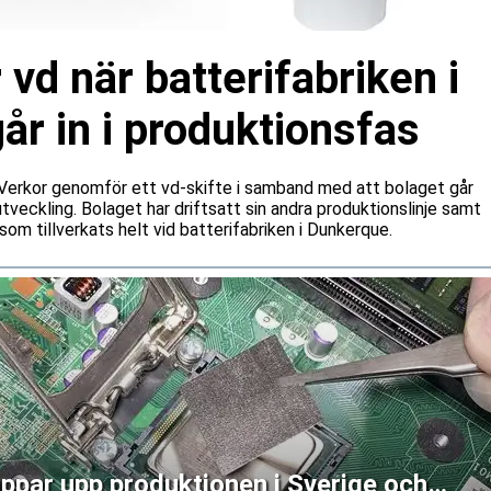
 vd när batterifabriken i
r in i produktionsfas
n Verkor genomför ett vd-skifte i samband med att bolaget går
a utveckling. Bolaget har driftsatt sin andra produktionslinje samt
som tillverkats helt vid batterifabriken i Dunkerque.
ppar upp produktionen i Sverige och