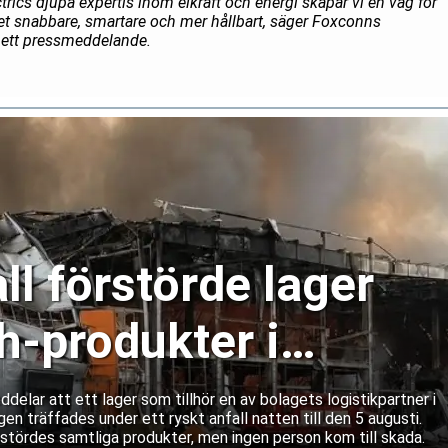
trics djupa expertis inom elkraft och energi skapar vi en väg för
tet snabbare, smartare och mer hållbart, säger Foxconns
i ett pressmeddelande.
ll förstörde lager
-produkter i
lar att ett lager som tillhör en av bolagets logistikpartner i
gen träffades under ett ryskt anfall natten till den 5 augusti.
rstördes samtliga produkter, men ingen person kom till skada.