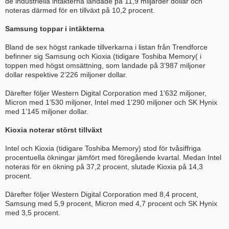
de industriella intäkterna landade på 11,9 miljarder dollar och
noteras därmed för en tillväxt på 10,2 procent.
Samsung toppar i intäkterna
Bland de sex högst rankade tillverkarna i listan från Trendforce
befinner sig Samsung och Kioxia (tidigare Toshiba Memory( i
toppen med högst omsättning, som landade på 3’987 miljoner
dollar respektive 2’226 miljoner dollar.
Därefter följer Western Digital Corporation med 1’632 miljoner,
Micron med 1’530 miljoner, Intel med 1’290 miljoner och SK Hynix
med 1’145 miljoner dollar.
Kioxia noterar störst tillväxt
Intel och Kioxia (tidigare Toshiba Memory) stod för tvåsiffriga
procentuella ökningar jämfört med föregående kvartal. Medan Intel
noteras för en ökning på 37,2 procent, slutade Kioxia på 14,3
procent.
Därefter följer Western Digital Corporation med 8,4 procent,
Samsung med 5,9 procent, Micron med 4,7 procent och SK Hynix
med 3,5 procent.