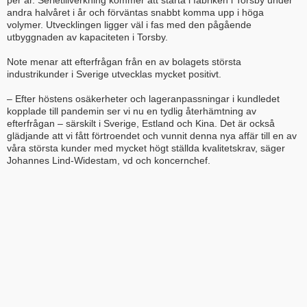
per år. Serietillverkning kommer att starta i fabriken i Torsby under
andra halvåret i år och förväntas snabbt komma upp i höga
volymer. Utvecklingen ligger väl i fas med den pågående
utbyggnaden av kapaciteten i Torsby.
Note menar att efterfrågan från en av bolagets största
industrikunder i Sverige utvecklas mycket positivt.
– Efter höstens osäkerheter och lageranpassningar i kundledet
kopplade till pandemin ser vi nu en tydlig återhämtning av
efterfrågan – särskilt i Sverige, Estland och Kina. Det är också
glädjande att vi fått förtroendet och vunnit denna nya affär till en av
våra största kunder med mycket högt ställda kvalitetskrav, säger
Johannes Lind-Widestam, vd och koncernchef.