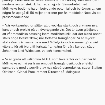
påbörjats hos kontraktstillverkarens fabrik i Torsby. Investeringar i
modern renrumsteknik har redan gjorts. Samarbetet med
Mölnlycke bedöms ha en betydande potential och beräknas att om
några år uppgå till 50 miljoner kronor per år, meddelar Note via ett
pressmeddelande.
– Vår verksamhet fortsätter att utvecklas starkt och vi vinner nya
kunder och projekt på ett övertygande vis. Det är även glädjande
att vår metodiska satsning inom medicinteknik, där det bland annat
ställs höga kvalitetskrav, når fortsatta framgångar. Vi är mycket
stolta över vårt samarbete med Mölnlycke och kommer göra vårt
yttersta för att bidra till fortsatt framgång för våra kunder, säger
Johannes Lind-Widestam, vd och koncernchef.
– Vi är glada att välkomna NOTE som leverantör och partner till
Mölnlycke och vi ser fram emot ett framgångsrikt och effektivt
samarbete med utveckling av nya sårvårdsprodukter, säger Staffan
Olofsson, Global Procurement Director på Mölnlycke.