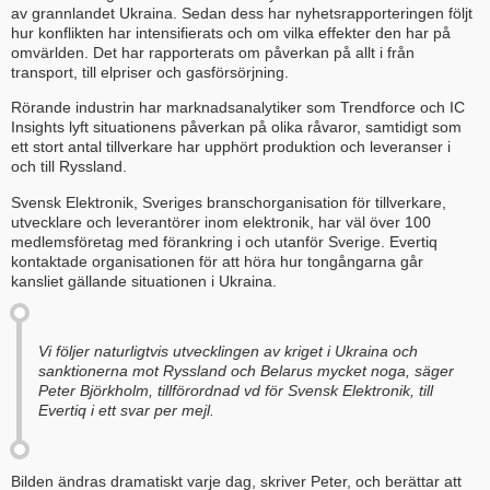
av grannlandet Ukraina. Sedan dess har nyhetsrapporteringen följt
hur konflikten har intensifierats och om vilka effekter den har på
omvärlden. Det har rapporterats om påverkan på allt i från
transport, till elpriser och gasförsörjning.
Rörande industrin har marknadsanalytiker som Trendforce och IC
Insights lyft situationens påverkan på olika råvaror, samtidigt som
ett stort antal tillverkare har upphört produktion och leveranser i
och till Ryssland.
Svensk Elektronik, Sveriges branschorganisation för tillverkare,
utvecklare och leverantörer inom elektronik, har väl över 100
medlemsföretag med förankring i och utanför Sverige. Evertiq
kontaktade organisationen för att höra hur tongångarna går
kansliet gällande situationen i Ukraina.
Vi följer naturligtvis utvecklingen av kriget i Ukraina och
sanktionerna mot Ryssland och Belarus mycket noga, säger
Peter Björkholm, tillförordnad vd för Svensk Elektronik, till
Evertiq i ett svar per mejl.
Bilden ändras dramatiskt varje dag, skriver Peter, och berättar att