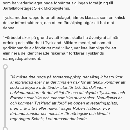
som halvledarbolaget hade förväntat sig ingen försäljning till
Järfällaföretaget Silex Microsystems.
Tyska medier rapporterar att bolaget, Elmos klassas som en kritisk
del av infrastrukturen, och att en försäljning utgör ett hot mot
denna.
"Förbudet sker på grund av att köpet skulle ha äventyrat allmän
ordning och säkerhet i Tyskland. Mildare medel, så som ett
godkännande av förvärvet med villkor, var inte lämpliga för att
eliminera de identifierade riskerna," förklarar Tysklands
näringsdepartement.
"Vi måste titta noga på företagsuppköp när viktig infrastruktur
är inblandad eller när det finns en risk för att teknik kommer att
flöda till köpare från länder utanför EU. Särskilt inom
halvledarsektorn är det viktigt för oss att skydda Tysklands och
Europas tekniska och ekonomiska suveränitet. Naturligtvis är
och kommer Tyskland att förbli en öppen investeringsplats,
men vi är inte heller naiva," säger Robert Habeck, vice
förbundskansler och minister för näringsliv och klimat i
regeringen Scholz, i ett pressmeddelande.