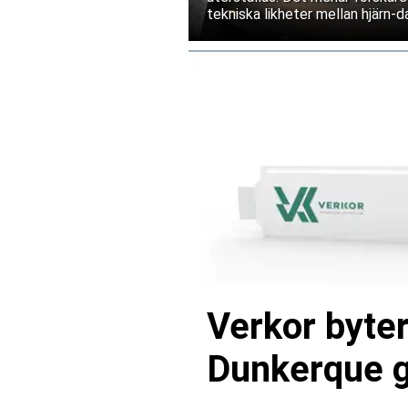
tekniska likheter mellan hjärn-da
Verkor byter
Dunkerque gå