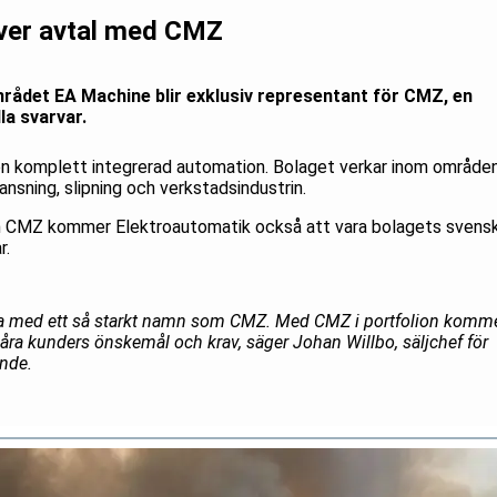
iver avtal med CMZ
ådet EA Machine blir exklusiv representant för CMZ, en
la svarvar.
n komplett integrerad automation. Bolaget verkar inom område
ansning, slipning och verkstadsindustrin.
rån CMZ kommer Elektroautomatik också att vara bolagets svens
r.
obba med ett så starkt namn som CMZ. Med CMZ i portfolion komm
våra kunders önskemål och krav, säger Johan Willbo, säljchef för
nde.