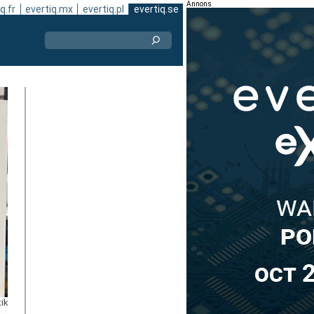
Annons
q.fr
evertiq.mx
evertiq.pl
evertiq.se
ik