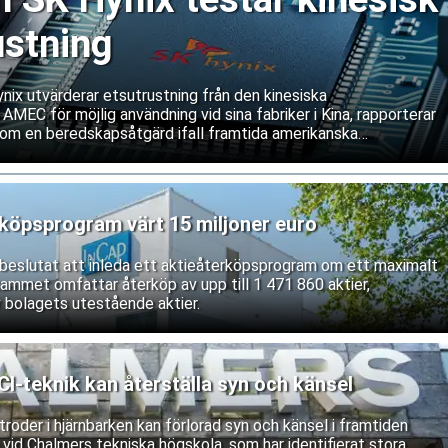
ustning
ix utvärderar etsutrustning från den kinesiska
 AMEC för möjlig användning vid sina fabriker i Kina, rapporterar
om en beredskapsåtgärd ifall framtida amerikanska
våra service och underhåll av västerländsk utrustning. Båda
ifterna.
rköpsprogram värt 15 miljoner euro
r beslutat att inleda ett aktieåterköpsprogram om ett maximalt
rammet omfattar återköp av upp till 1 471 860 aktier,
 bolagets utestående aktier.
-teknik kan återställa syn och känsel
roder i hjärnbarken kan förlorad syn och känsel i framtiden
 vid Chalmers tekniska högskola, som har identifierat stora