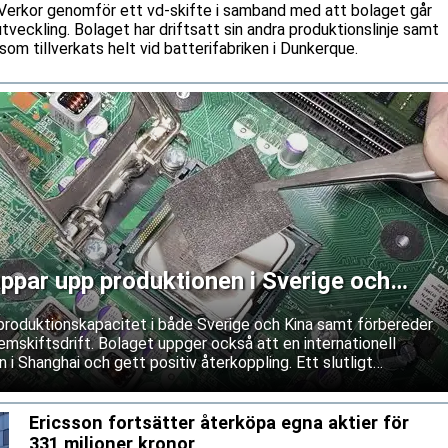
n Verkor genomför ett vd-skifte i samband med att bolaget går
a utveckling. Bolaget har driftsatt sin andra produktionslinje samt
som tillverkats helt vid batterifabriken i Dunkerque.
ppar upp produktionen i Sverige och
produktionskapacitet i både Sverige och Kina samt förbereder
mskiftsdrift. Bolaget uppger också att en internationell
 i Shanghai och gett positiv återkoppling. Ett slutligt
as dock fortfarande.
Ericsson fortsätter återköpa egna aktier för
331 miljoner kronor