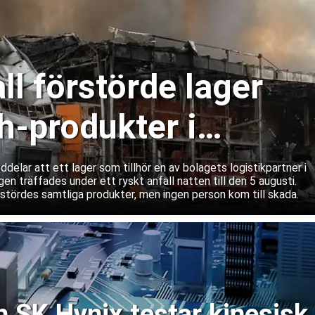
ll förstörde lager
-produkter i
lar att ett lager som tillhör en av bolagets logistikpartner i
gen träffades under ett ryskt anfall natten till den 5 augusti.
rstördes samtliga produkter, men ingen person kom till skada.
SK Hynix testar kinesisk