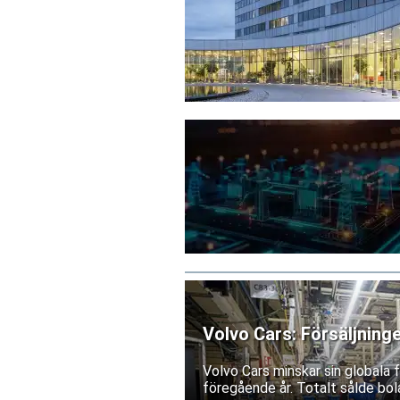
Volvo Cars: Försäljning
Volvo Cars minskar sin globala
föregående år. Totalt sålde bol