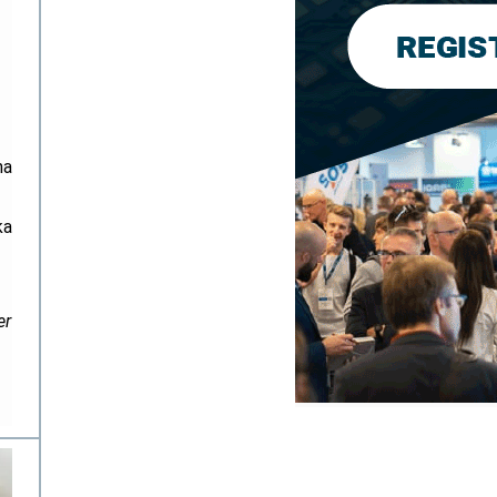
na
ka
er