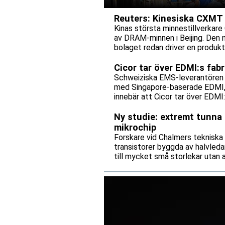
Reuters: Kinesiska CXMT p
Kinas största minnestillverkare 
av DRAM-minnen i Beijing. Den 
bolaget redan driver en produkti
Cicor tar över EDMI:s fab
Schweiziska EMS-leverantören C
med Singapore-baserade EDMI, e
innebär att Cicor tar över EDMI
bolagen tecknar ett långsiktigt 
Ny studie: extremt tunna 
mikrochip
Forskare vid Chalmers tekniska
transistorer byggda av halvleda
till mycket små storlekar utan
mikrochip kan bli både snabbare
av.