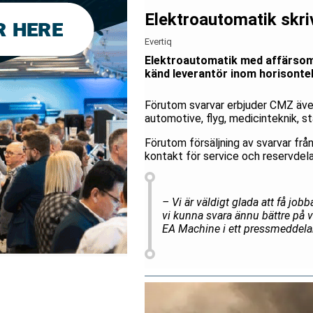
Elektroautomatik skr
Evertiq
Elektroautomatik med affärsomr
känd leverantör inom horisontel
Förutom svarvar erbjuder CMZ äve
automotive, flyg, medicinteknik, st
Förutom försäljning av svarvar f
kontakt för service och reservdela
– Vi är väldigt glada att få j
vi kunna svara ännu bättre på 
EA Machine i ett pressmeddela