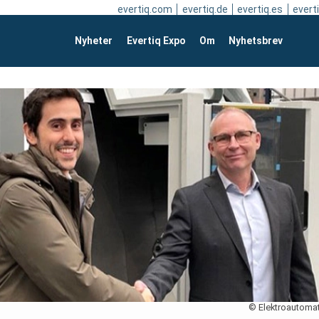
evertiq.com
evertiq.de
evertiq.es
everti
Nyheter
Evertiq Expo
Om
Nyhetsbrev
© Elektroautomat