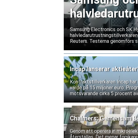
halvledarutr
Samsung Electronics och SK Hyn
halvledarutrustningstillverkaren
Reuters. Testerna genomförs s
exportrestriktioner skulle förs
bolagen tillbakavisar dock uppg
Incap lanserar aktieåte
Kontraktstillverkaren Incap ha
värde på 15 miljoner euro. Prog
motsvarande cirka 5 procent av
Chalmers: Gemensam BCI
Genom att operera in mikroelekt
återställas. Det menar forskare