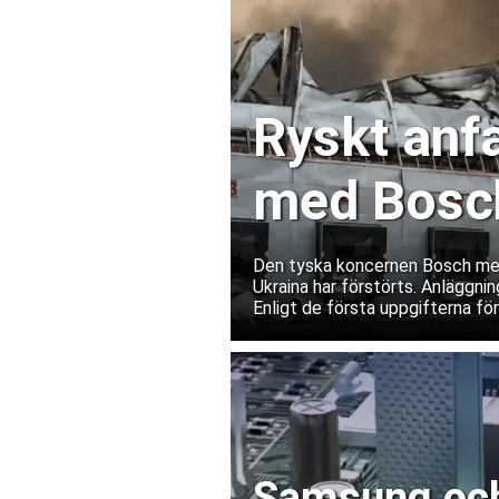
Ryskt anfa
med Bosch
Ukraina
Den tyska koncernen Bosch medde
Ukraina har förstörts. Anläggnin
Enligt de första uppgifterna fö
Samsung och 