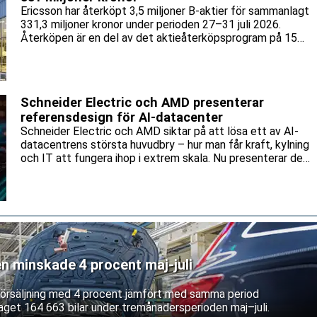
Ericsson har återköpt 3,5 miljoner B-aktier för sammanlagt
331,3 miljoner kronor under perioden 27–31 juli 2026.
Återköpen är en del av det aktieåterköpsprogram på 15
miljarder kronor som bolaget lanserade tidigare i år.
Schneider Electric och AMD presenterar
referensdesign för AI-datacenter
Schneider Electric och AMD siktar på att lösa ett av AI-
datacentrens största huvudbry – hur man får kraft, kylning
och IT att fungera ihop i extrem skala. Nu presenterar de
en gemensam referensdesign för AMD:s Helios-plattform.
en minskade 4 procent maj-juli
 försäljning med 4 procent jämfört med samma period
aget 164 663 bilar under tremånadersperioden maj–juli.