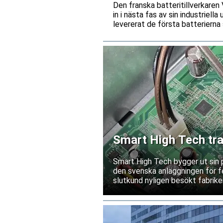
Den franska batteritillverkare
in i nästa fas av sin industriell
levererat de första batterierna 
Smart High Tech tra
Kina
Smart High Tech bygger ut sin 
den svenska anläggningen för fe
slutkund nyligen besökt fabriken
leverantörsgodkännande invänt