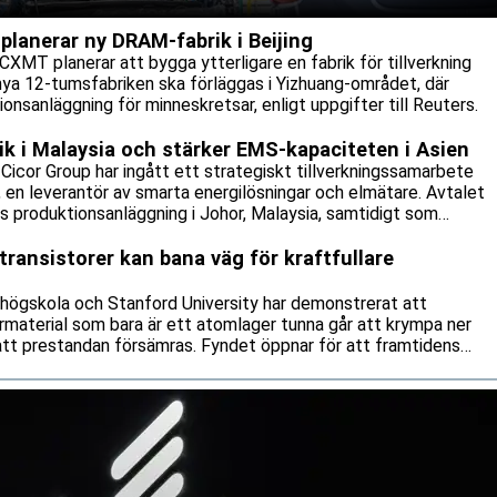
lanerar ny DRAM-fabrik i Beijing
CXMT planerar att bygga ytterligare en fabrik för tillverkning
nya 12-tumsfabriken ska förläggas i Yizhuang-området, där
onsanläggning för minneskretsar, enligt uppgifter till Reuters.
rik i Malaysia och stärker EMS-kapaciteten i Asien
icor Group har ingått ett strategiskt tillverkningssamarbete
n leverantör av smarta energilösningar och elmätare. Avtalet
:s produktionsanläggning i Johor, Malaysia, samtidigt som
tillverkningsavtal.
transistorer kan bana väg för kraftfullare
 högskola och Stanford University har demonstrerat att
rmaterial som bara är ett atomlager tunna går att krympa ner
 att prestandan försämras. Fyndet öppnar för att framtidens
 och mer energisnåla än vad dagens kiselbaserade teknik klarar