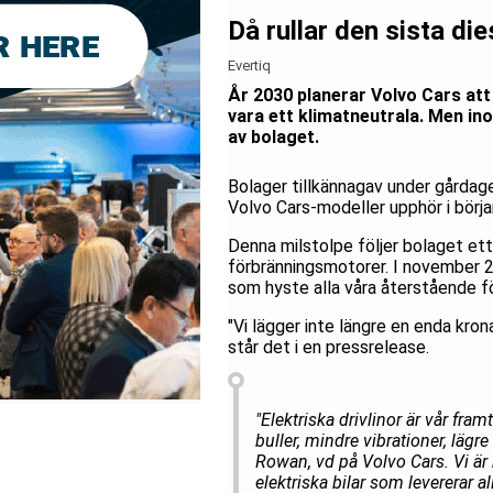
Då rullar den sista die
Evertiq
År 2030 planerar Volvo Cars att 
vara ett klimatneutrala. Men in
av bolaget.
Bolager tillkännagav under gårdag
Volvo Cars-modeller upphör i börj
Denna milstolpe följer bolaget ett
förbränningsmotorer. I november 20
som hyste alla våra återstående f
"Vi lägger inte längre en enda kro
står det i en pressrelease.
"Elektriska drivlinor är vår fr
buller, mindre vibrationer, läg
Rowan, vd på Volvo Cars. Vi är h
elektriska bilar som levererar a