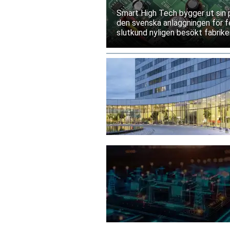
Kina
Smart High Tech bygger ut sin 
den svenska anläggningen för fe
slutkund nyligen besökt fabriken
leverantörsgodkännande invänt