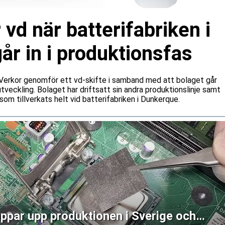
 vd när batterifabriken i
r in i produktionsfas
n Verkor genomför ett vd-skifte i samband med att bolaget går
a utveckling. Bolaget har driftsatt sin andra produktionslinje samt
som tillverkats helt vid batterifabriken i Dunkerque.
ppar upp produktionen i Sverige och