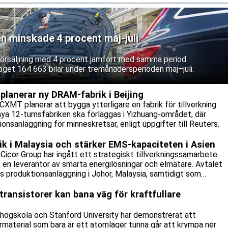
en minskade 4 procent maj-juli
 försäljning med 4 procent jämfört med samma period
aget 164 663 bilar under tremånadersperioden maj–juli.
lanerar ny DRAM-fabrik i Beijing
CXMT planerar att bygga ytterligare en fabrik för tillverkning
nya 12-tumsfabriken ska förläggas i Yizhuang-området, där
onsanläggning för minneskretsar, enligt uppgifter till Reuters.
rik i Malaysia och stärker EMS-kapaciteten i Asien
icor Group har ingått ett strategiskt tillverkningssamarbete
n leverantör av smarta energilösningar och elmätare. Avtalet
:s produktionsanläggning i Johor, Malaysia, samtidigt som
tillverkningsavtal.
transistorer kan bana väg för kraftfullare
 högskola och Stanford University har demonstrerat att
rmaterial som bara är ett atomlager tunna går att krympa ner