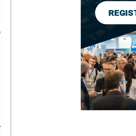
t
s
t