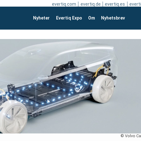
evertiq.com
evertiq.de
evertiq.es
everti
Nyheter
Evertiq Expo
Om
Nyhetsbrev
© Volvo Ca