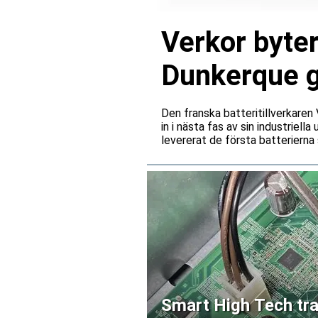
Verkor byter
Dunkerque gå
Den franska batteritillverkare
in i nästa fas av sin industriell
levererat de första batterierna 
Smart High Tech tra