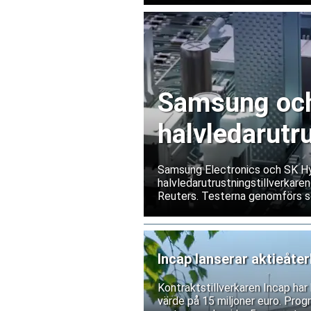
Samsung och 
halvledarutr
Samsung Electronics och SK Hyn
halvledarutrustningstillverkaren
Reuters. Testerna genomförs s
exportrestriktioner skulle förs
bolagen tillbakavisar dock uppg
Incap lanserar aktieåte
Kontraktstillverkaren Incap ha
värde på 15 miljoner euro. Prog