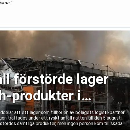
garna."
ll förstörde lager
-produkter i
lar att ett lager som tillhör en av bolagets logistikpartner i
gen träffades under ett ryskt anfall natten till den 5 augusti.
rstördes samtliga produkter, men ingen person kom till skada.