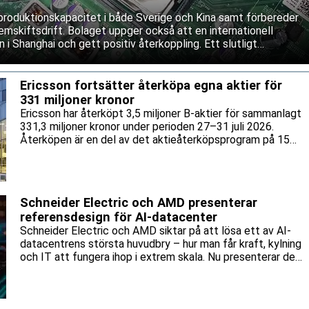
produktionskapacitet i både Sverige och Kina samt förbereder
mskiftsdrift. Bolaget uppger också att en internationell
 i Shanghai och gett positiv återkoppling. Ett slutligt
as dock fortfarande.
Ericsson fortsätter återköpa egna aktier för
331 miljoner kronor
Ericsson har återköpt 3,5 miljoner B-aktier för sammanlagt
331,3 miljoner kronor under perioden 27–31 juli 2026.
Återköpen är en del av det aktieåterköpsprogram på 15
miljarder kronor som bolaget lanserade tidigare i år.
Schneider Electric och AMD presenterar
referensdesign för AI-datacenter
Schneider Electric och AMD siktar på att lösa ett av AI-
datacentrens största huvudbry – hur man får kraft, kylning
och IT att fungera ihop i extrem skala. Nu presenterar de
en gemensam referensdesign för AMD:s Helios-plattform.