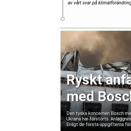
av vårt svar på klimatförändrin
Ryskt anfa
med Bosch
Ukraina
Den tyska koncernen Bosch medde
Ukraina har förstörts. Anläggnin
Enligt de första uppgifterna fö