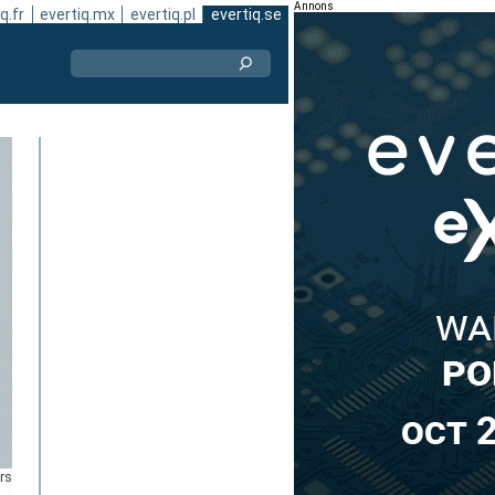
Annons
q.fr
evertiq.mx
evertiq.pl
evertiq.se
rs