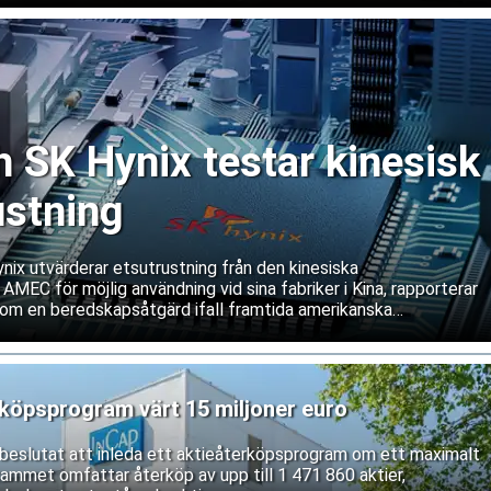
SK Hynix testar kinesisk
ustning
ix utvärderar etsutrustning från den kinesiska
 AMEC för möjlig användning vid sina fabriker i Kina, rapporterar
om en beredskapsåtgärd ifall framtida amerikanska
våra service och underhåll av västerländsk utrustning. Båda
ifterna.
rköpsprogram värt 15 miljoner euro
r beslutat att inleda ett aktieåterköpsprogram om ett maximalt
rammet omfattar återköp av upp till 1 471 860 aktier,