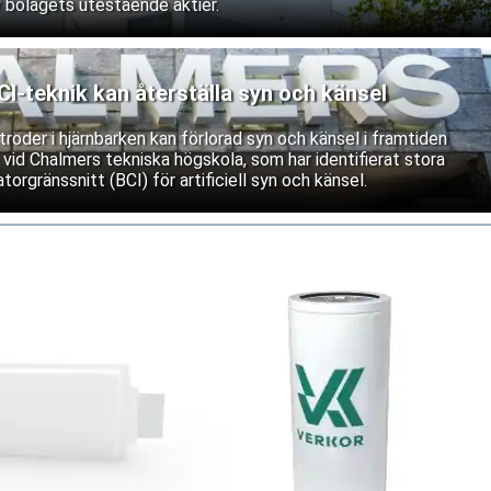
 bolagets utestående aktier.
-teknik kan återställa syn och känsel
roder i hjärnbarken kan förlorad syn och känsel i framtiden
 vid Chalmers tekniska högskola, som har identifierat stora
torgränssnitt (BCI) för artificiell syn och känsel.