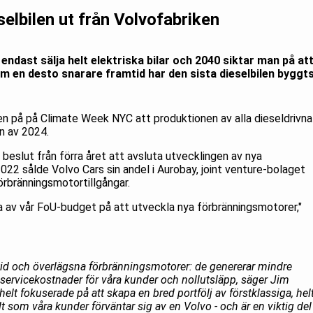
selbilen ut från Volvofabriken
endast sälja helt elektriska bilar och 2040 siktar man på at
om en desto snarare framtid har den sista dieselbilen byggt
en på på Climate Week NYC att produktionen av alla dieseldrivna
an av 2024.
 beslut från förra året att avsluta utvecklingen av nya
22 sålde Volvo Cars sin andel i Aurobay, joint venture-bolaget
örbränningsmotortillgångar.
na av vår FoU-budget på att utveckla nya förbränningsmotorer,"
amtid och överlägsna förbränningsmotorer: de genererar mindre
re servicekostnader för våra kunder och nollutsläpp, säger Jim
elt fokuserade på att skapa en bred portfölj av förstklassiga, hel
llt som våra kunder förväntar sig av en Volvo - och är en viktig del