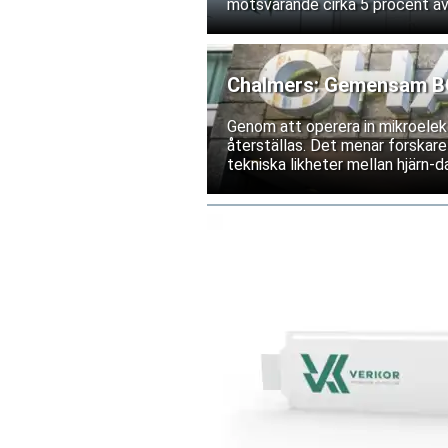
motsvarande cirka 5 procent av
Chalmers: Gemensam BCI
Genom att operera in mikroelekt
återställas. Det menar forskare
tekniska likheter mellan hjärn-da