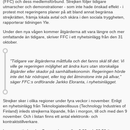
(FFC) och dess medlemsförbund. Strejken följer tidigare
utmarscher och demonstrationer - som inte hade önskad effekt - i
protest mot regeringens planer på att bland annat begränsa
strejkrätten, främja lokala avtal och skära i den sociala tryggheten,
rapporterar tidningen Yle.
Under den nya vågen kommer åtgärderna att vara längre och mer
omfattande än tidigare, skriver FFC i ett nyhetsinlägg från den 31
oktober.
"Tidigare var åtgärderna måttfulla och det fanns skäl till det. Vi
ville ge regeringen möjlighet att ändra kurs utan storskaliga
åtgärder eller skador på samhällsekonomin. Regeringen hörde
inte det här nödropet, eller tog det åtminstone inte på allvar,"
säger FFC:s ordförande Jarkko Eloranta, i nyhetsinlägget.
Strejker sker i olika regioner under fyra veckor i november. Enligt
en nyhetsinlägg från Teknologiateollisuus (Technology Industries of
Finland) inleds strejkerna löpande, från i morgon, till och med den 9
november. Och i listan finns ett antal elektronik- och
kontraktstillverkare.