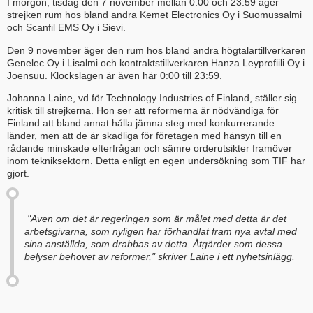
I morgon, tisdag den 7 november mellan 0:00 och 23:59 äger
strejken rum hos bland andra Kemet Electronics Oy i Suomussalmi
och Scanfil EMS Oy i Sievi.
Den 9 november äger den rum hos bland andra högtalartillverkaren
Genelec Oy i Lisalmi och kontraktstillverkaren Hanza Leyprofiili Oy i
Joensuu. Klockslagen är även här 0:00 till 23:59.
Johanna Laine, vd för Technology Industries of Finland, ställer sig
kritisk till strejkerna. Hon ser att reformerna är nödvändiga för
Finland att bland annat hålla jämna steg med konkurrerande
länder, men att de är skadliga för företagen med hänsyn till en
rådande minskade efterfrågan och sämre orderutsikter framöver
inom tekniksektorn. Detta enligt en egen undersökning som TIF har
gjort.
"Även om det är regeringen som är målet med detta är det
arbetsgivarna, som nyligen har förhandlat fram nya avtal med
sina anställda, som drabbas av detta. Åtgärder som dessa
belyser behovet av reformer," skriver Laine i ett nyhetsinlägg.