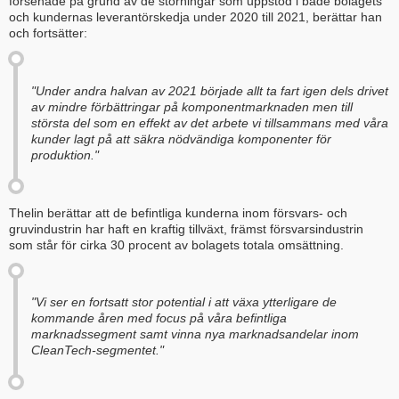
försenade på grund av de störningar som uppstod i både bolagets
och kundernas leverantörskedja under 2020 till 2021, berättar han
och fortsätter:
"Under andra halvan av 2021 började allt ta fart igen dels drivet
av mindre förbättringar på komponentmarknaden men till
största del som en effekt av det arbete vi tillsammans med våra
kunder lagt på att säkra nödvändiga komponenter för
produktion."
Thelin berättar att de befintliga kunderna inom försvars- och
gruvindustrin har haft en kraftig tillväxt, främst försvarsindustrin
som står för cirka 30 procent av bolagets totala omsättning.
"Vi ser en fortsatt stor potential i att växa ytterligare de
kommande åren med focus på våra befintliga
marknadssegment samt vinna nya marknadsandelar inom
CleanTech-segmentet."