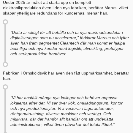
Under 2025 är målet att starta upp en komplett
elektronikproduktion även i den nya fabriken, berättar Marus, vilket
skapar ytterligare redundans för kundernas, menar han.
”Detta är viktigt för att behålla och ta nya marknadsandelar i
digitaliseringen som nu accelererar,” förklarar Marcus och lyfter
även han fram segmentet Cleantech där man kommer hjälpa
befintliga och nya kunder med logistik, utveckling, prototyper
och serieproduktion framöver.
Fabriken i Örnsköldsvik har även den fått uppmärksamhet, berättar
han.
”Vi har anställt många nya kollegor och behöver anpassa
lokalerna efter det. Vi ser över kök, omklädningsrum, kontor
och nya produktionsytor. Vi investerar i lagerautomater,
röntgenutrustning, diverse maskiner och verktyg. Och
mjukvara, där det framför allt handlar om att underlätta
administrationen, vilket även påverkar det totala flödet.”