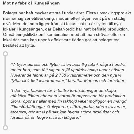
Mot ny fabrik i Kungsängen
Bolaget har haft mycket att stå i under året. Flera utvecklingsprojekt
närmar sig serietillverkning, medan efterfrågan varit på en stadig
nivå. Men det som ligger främst i fokus just nu är flytten till nya
lokaler i Kungsängen, där DeltaNordic har haft befintlig produktion.
Omsättningstillväxten i kombination med att man strävar efter en
lokal där man kan uppnå effektivare flöden gör att bolaget tog
beslutet att flytta.
”Vi byter adress och flyttar till en befintlig fabrik några hundra
meter bort, som fått sig en rejäl uppfräschning under hösten.
Nuvarande fabrik är på 2 758 kvadratmeter och den nya vi
flyttar till 4 652 kvadratmeter,” berättar Marcus och fortsätter:
”I den nya fabriken får vi bättre förutsättningar att skapa
effektiva flöden eftersom ytorna är anpassade för produktion.
Stora, öppna hallar med fin takhöjd vilket möjliggör en mängd
flödesförbättringar. Golvytorna, större portar, större traverser,
etcetera, gör att vi på sikt kan bygga större produkter och
förädla på en högre nivå än tidigare."