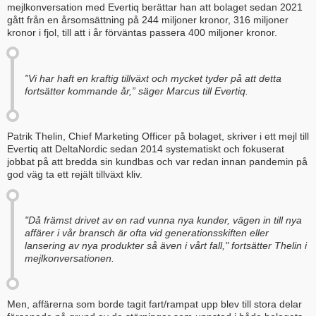
mejlkonversation med Evertiq berättar han att bolaget sedan 2021
gått från en årsomsättning på 244 miljoner kronor, 316 miljoner
kronor i fjol, till att i år förväntas passera 400 miljoner kronor.
”Vi har haft en kraftig tillväxt och mycket tyder på att detta
fortsätter kommande år,” säger Marcus till Evertiq.
Patrik Thelin, Chief Marketing Officer på bolaget, skriver i ett mejl till
Evertiq att DeltaNordic sedan 2014 systematiskt och fokuserat
jobbat på att bredda sin kundbas och var redan innan pandemin på
god väg ta ett rejält tillväxt kliv.
"Då främst drivet av en rad vunna nya kunder, vägen in till nya
affärer i vår bransch är ofta vid generationsskiften eller
lansering av nya produkter så även i vårt fall," fortsätter Thelin i
mejlkonversationen.
Men, affärerna som borde tagit fart/rampat upp blev till stora delar