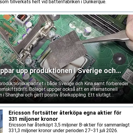
som tillverkats helt vid batterifabriken i Dunkerque.
ppar upp produktionen i Sverige och
produktionskapacitet i både Sverige och Kina samt förbereder
mskiftsdrift. Bolaget uppger också att en internationell
 i Shanghai och gett positiv återkoppling. Ett slutligt
as dock fortfarande.
Ericsson fortsätter återköpa egna aktier för
331 miljoner kronor
Ericsson har återköpt 3,5 miljoner B-aktier för sammanlagt
331,3 miljoner kronor under perioden 27–31 juli 2026.