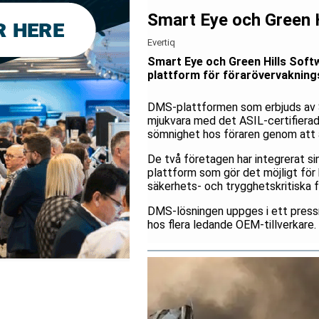
Smart Eye och Green 
Evertiq
Smart Eye och Green Hills Soft
plattform för förarövervaknin
DMS-plattformen som erbjuds av 
mjukvara med det ASIL-certifierade
sömnighet hos föraren genom att a
De två företagen har integrerat si
plattform som gör det möjligt för b
säkerhets- och trygghetskritiska f
DMS-lösningen uppges i ett pressm
hos flera ledande OEM-tillverkare.