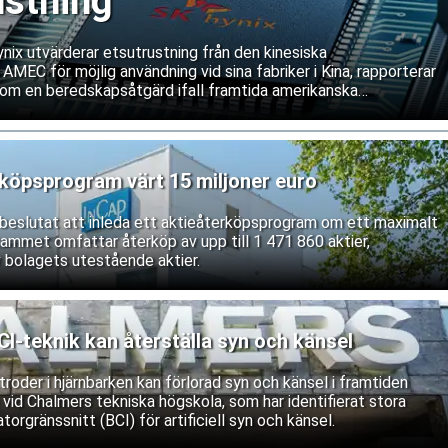
ustning
ix utvärderar etsutrustning från den kinesiska
 AMEC för möjlig användning vid sina fabriker i Kina, rapporterar
om en beredskapsåtgärd ifall framtida amerikanska
våra service och underhåll av västerländsk utrustning. Båda
ifterna.
rköpsprogram värt 15 miljoner euro
r beslutat att inleda ett aktieåterköpsprogram om ett maximalt
rammet omfattar återköp av upp till 1 471 860 aktier,
 bolagets utestående aktier.
-teknik kan återställa syn och känsel
roder i hjärnbarken kan förlorad syn och känsel i framtiden
 vid Chalmers tekniska högskola, som har identifierat stora
torgränssnitt (BCI) för artificiell syn och känsel.