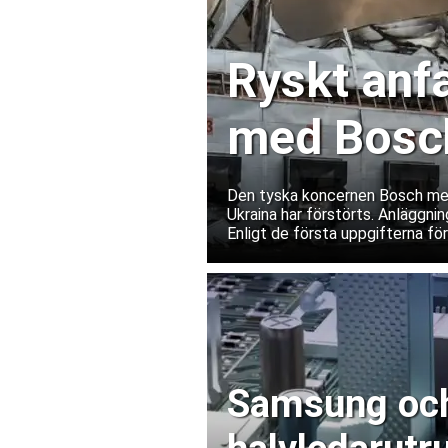
Ryskt anfa
med Bosch
Ukraina
Den tyska koncernen Bosch medde
Ukraina har förstörts. Anläggnin
Enligt de första uppgifterna fö
Samsung och 