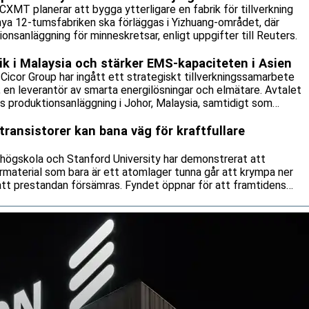
CXMT planerar att bygga ytterligare en fabrik för tillverkning
nya 12-tumsfabriken ska förläggas i Yizhuang-området, där
onsanläggning för minneskretsar, enligt uppgifter till Reuters.
rik i Malaysia och stärker EMS-kapaciteten i Asien
icor Group har ingått ett strategiskt tillverkningssamarbete
n leverantör av smarta energilösningar och elmätare. Avtalet
:s produktionsanläggning i Johor, Malaysia, samtidigt som
tillverkningsavtal.
transistorer kan bana väg för kraftfullare
 högskola och Stanford University har demonstrerat att
rmaterial som bara är ett atomlager tunna går att krympa ner
 att prestandan försämras. Fyndet öppnar för att framtidens
 och mer energisnåla än vad dagens kiselbaserade teknik klarar