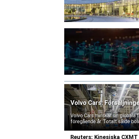
Volvo Cars: Försäljning
Volvo Cars minskar sin globala
föregående år. Totalt sålde bol
Reuters: Kinesiska CXMT p