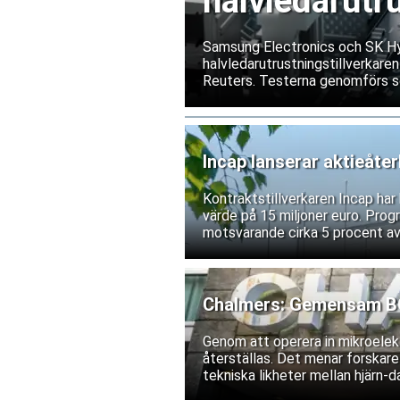
halvledarutr
Samsung Electronics och SK Hyn
halvledarutrustningstillverkaren
Reuters. Testerna genomförs s
exportrestriktioner skulle förs
bolagen tillbakavisar dock uppg
Incap lanserar aktieåte
Kontraktstillverkaren Incap ha
värde på 15 miljoner euro. Prog
motsvarande cirka 5 procent av
Chalmers: Gemensam BCI
Genom att operera in mikroelekt
återställas. Det menar forskare
tekniska likheter mellan hjärn-da