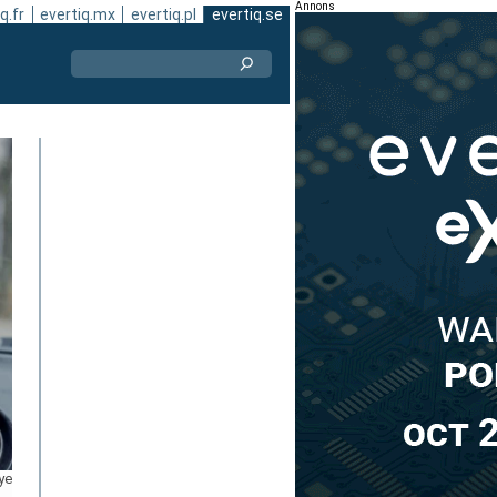
Annons
q.fr
evertiq.mx
evertiq.pl
evertiq.se
ye