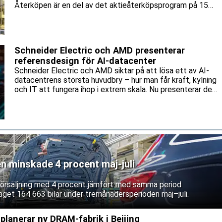
Återköpen är en del av det aktieåterköpsprogram på 15
miljarder kronor som bolaget lanserade tidigare i år.
Schneider Electric och AMD presenterar
referensdesign för AI-datacenter
Schneider Electric och AMD siktar på att lösa ett av AI-
datacentrens största huvudbry – hur man får kraft, kylning
och IT att fungera ihop i extrem skala. Nu presenterar de
en gemensam referensdesign för AMD:s Helios-plattform.
en minskade 4 procent maj-juli
 försäljning med 4 procent jämfört med samma period
aget 164 663 bilar under tremånadersperioden maj–juli.
lanerar ny DRAM-fabrik i Beijing