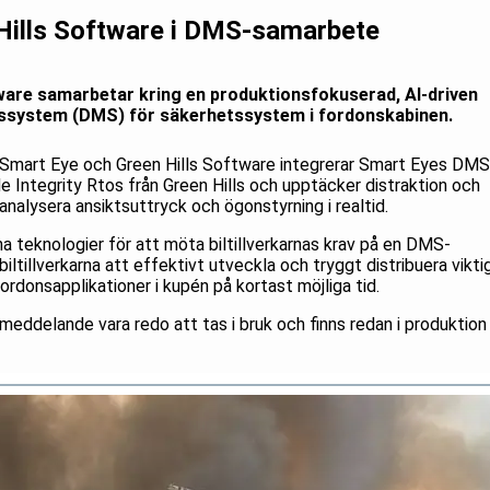
Hills Software i DMS-samarbete
ware samarbetar kring en produktionsfokuserad, AI-driven
gssystem (DMS) för säkerhetssystem i fordonskabinen.
Smart Eye och Green Hills Software integrerar Smart Eyes DMS
 Integrity Rtos från Green Hills och upptäcker distraktion och
nalysera ansiktsuttryck och ögonstyrning i realtid.
na teknologier för att möta biltillverkarnas krav på en DMS-
iltillverkarna att effektivt utveckla och tryggt distribuera vikti
ordonsapplikationer i kupén på kortast möjliga tid.
eddelande vara redo att tas i bruk och finns redan i produktion