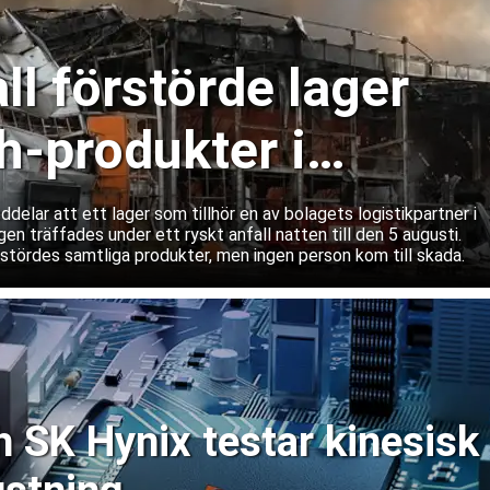
ll förstörde lager
-produkter i
lar att ett lager som tillhör en av bolagets logistikpartner i
gen träffades under ett ryskt anfall natten till den 5 augusti.
rstördes samtliga produkter, men ingen person kom till skada.
SK Hynix testar kinesisk