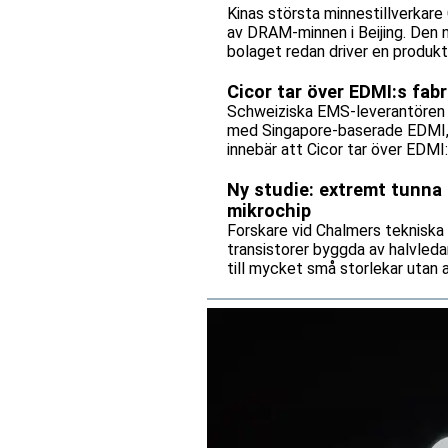
Kinas största minnestillverkare 
av DRAM-minnen i Beijing. Den 
bolaget redan driver en produkti
Cicor tar över EDMI:s fab
Schweiziska EMS-leverantören C
med Singapore-baserade EDMI, e
innebär att Cicor tar över EDMI
bolagen tecknar ett långsiktigt 
Ny studie: extremt tunna 
mikrochip
Forskare vid Chalmers tekniska
transistorer byggda av halvleda
till mycket små storlekar utan
mikrochip kan bli både snabbare
av.