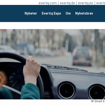
evertiq.com
evertiq.de
evertiq.es
everti
Nyheter
Evertiq Expo
Om
Nyhetsbrev
© Smart E