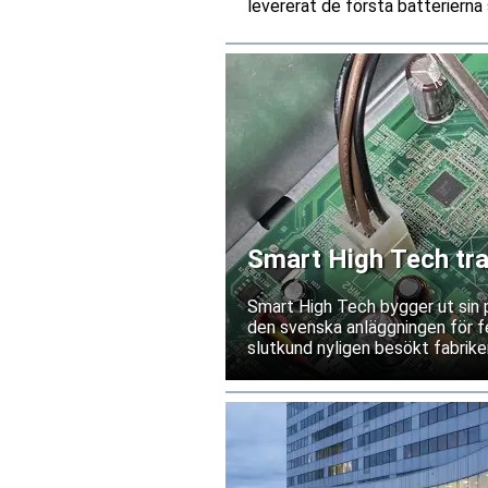
levererat de första batterierna 
Smart High Tech tra
Kina
Smart High Tech bygger ut sin 
den svenska anläggningen för fe
slutkund nyligen besökt fabriken
leverantörsgodkännande invänt