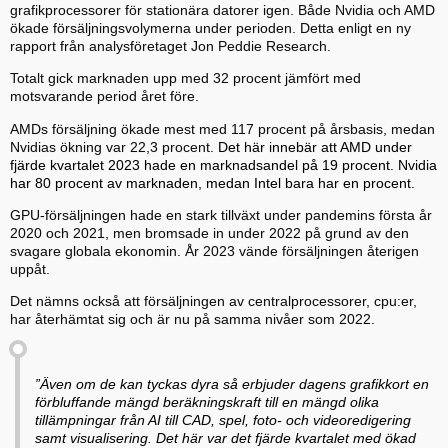
grafikprocessorer för stationära datorer igen. Både Nvidia och AMD
ökade försäljningsvolymerna under perioden. Detta enligt en ny
rapport från analysföretaget Jon Peddie Research.
Totalt gick marknaden upp med 32 procent jämfört med
motsvarande period året före.
AMDs försäljning ökade mest med 117 procent på årsbasis, medan
Nvidias ökning var 22,3 procent.
Det här innebär att AMD under
fjärde kvartalet 2023 hade en marknadsandel på 19 procent. Nvidia
har 80 procent av marknaden, medan Intel bara har en procent.
GPU-försäljningen hade en stark tillväxt under pandemins första år
2020 och 2021, men bromsade in under 2022 på grund av den
svagare globala ekonomin. År 2023 vände försäljningen återigen
uppåt.
Det nämns också att försäljningen av centralprocessorer, cpu:er,
har återhämtat sig och är nu på samma nivåer som 2022.
”Även om de kan tyckas dyra så erbjuder dagens grafikkort en
förbluffande mängd beräkningskraft till en mängd olika
tillämpningar från AI till CAD, spel, foto- och videoredigering
samt visualisering. Det här var det fjärde kvartalet med ökad