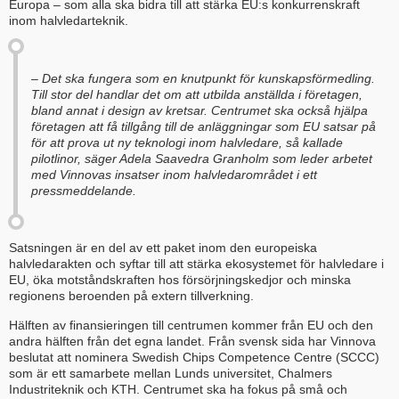
Europa – som alla ska bidra till att stärka EU:s konkurrenskraft
inom halvledarteknik.
– Det ska fungera som en knutpunkt för kunskapsförmedling.
Till stor del handlar det om att utbilda anställda i företagen,
bland annat i design av kretsar. Centrumet ska också hjälpa
företagen att få tillgång till de anläggningar som EU satsar på
för att prova ut ny teknologi inom halvledare, så kallade
pilotlinor, säger Adela Saavedra Granholm som leder arbetet
med Vinnovas insatser inom halvledarområdet i ett
pressmeddelande.
Satsningen är en del av ett paket inom den europeiska
halvledarakten och syftar till att stärka ekosystemet för halvledare i
EU, öka motståndskraften hos försörjningskedjor och minska
regionens beroenden på extern tillverkning.
Hälften av finansieringen till centrumen kommer från EU och den
andra hälften från det egna landet. Från svensk sida har Vinnova
beslutat att nominera Swedish Chips Competence Centre (SCCC)
som är ett samarbete mellan Lunds universitet, Chalmers
Industriteknik och KTH. Centrumet ska ha fokus på små och